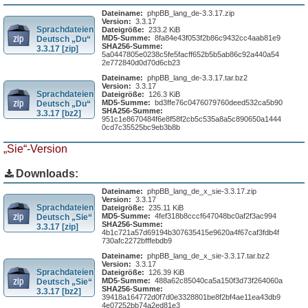
Dateiname:
phpBB_lang_de-3.3.17.zip
Version:
3.3.17
Sprachdateien
Dateigröße:
233.2 KiB
MD5-Summe:
8fa84e43f053f2b86c9432cc4aab81e9
Deutsch „Du“
SHA256-Summe:
3.3.17 [zip]
5a0447805e0238c5fe5facff652b5b5ab86c92a440a54
2e772840d0d70d6cb23
Dateiname:
phpBB_lang_de-3.3.17.tar.bz2
Version:
3.3.17
Sprachdateien
Dateigröße:
126.3 KiB
MD5-Summe:
bd3ffe76c0476079760deed532ca5b90
Deutsch „Du“
SHA256-Summe:
3.3.17 [bz2]
951c1e8670484f6e8f58f2cb5c535a8a5c890650a1444
0cd7c35525bc9eb3b8b
„Sie“-Version
Downloads:
Dateiname:
phpBB_lang_de_x_sie-3.3.17.zip
Version:
3.3.17
Sprachdateien
Dateigröße:
235.11 KiB
MD5-Summe:
4fef318b8cccf647048bc0af2f3ac994
Deutsch „Sie“
SHA256-Summe:
3.3.17 [zip]
4b1c721a57d69194b307635415e9620a4f67caf3fdb4f
730afc2272bfffebdb9
Dateiname:
phpBB_lang_de_x_sie-3.3.17.tar.bz2
Version:
3.3.17
Sprachdateien
Dateigröße:
126.39 KiB
MD5-Summe:
488a62c85040ca5a150f3d73f264060a
Deutsch „Sie“
SHA256-Summe:
3.3.17 [bz2]
39418a164772d0f7d0e3328801be8f2bf4ae11ea43db9
4e07252bb74a2ed81e3