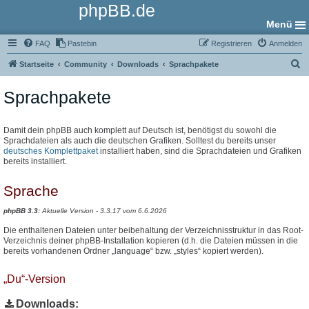
phpBB.de
Menü
FAQ
Pastebin
Registrieren
Anmelden
S
Startseite
Community
Downloads
Sprachpakete
u
Sprachpakete
c
h
e
Damit dein phpBB auch komplett auf Deutsch ist, benötigst du sowohl die
Sprachdateien als auch die deutschen Grafiken. Solltest du bereits unser
deutsches Komplettpaket
installiert haben, sind die Sprachdateien und Grafiken
bereits installiert.
Sprache
phpBB 3.3:
Aktuelle Version - 3.3.17 vom 6.6.2026
Die enthaltenen Dateien unter beibehaltung der Verzeichnisstruktur in das Root-
Verzeichnis deiner phpBB-Installation kopieren (d.h. die Dateien müssen in die
bereits vorhandenen Ordner „language“ bzw. „styles“ kopiert werden).
„Du“-Version
Downloads: