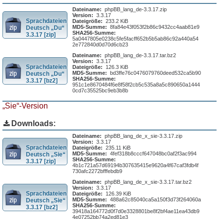
Dateiname:
phpBB_lang_de-3.3.17.zip
Version:
3.3.17
Sprachdateien
Dateigröße:
233.2 KiB
MD5-Summe:
8fa84e43f053f2b86c9432cc4aab81e9
Deutsch „Du“
SHA256-Summe:
3.3.17 [zip]
5a0447805e0238c5fe5facff652b5b5ab86c92a440a54
2e772840d0d70d6cb23
Dateiname:
phpBB_lang_de-3.3.17.tar.bz2
Version:
3.3.17
Sprachdateien
Dateigröße:
126.3 KiB
MD5-Summe:
bd3ffe76c0476079760deed532ca5b90
Deutsch „Du“
SHA256-Summe:
3.3.17 [bz2]
951c1e8670484f6e8f58f2cb5c535a8a5c890650a1444
0cd7c35525bc9eb3b8b
„Sie“-Version
Downloads:
Dateiname:
phpBB_lang_de_x_sie-3.3.17.zip
Version:
3.3.17
Sprachdateien
Dateigröße:
235.11 KiB
MD5-Summe:
4fef318b8cccf647048bc0af2f3ac994
Deutsch „Sie“
SHA256-Summe:
3.3.17 [zip]
4b1c721a57d69194b307635415e9620a4f67caf3fdb4f
730afc2272bfffebdb9
Dateiname:
phpBB_lang_de_x_sie-3.3.17.tar.bz2
Version:
3.3.17
Sprachdateien
Dateigröße:
126.39 KiB
MD5-Summe:
488a62c85040ca5a150f3d73f264060a
Deutsch „Sie“
SHA256-Summe:
3.3.17 [bz2]
39418a164772d0f7d0e3328801be8f2bf4ae11ea43db9
4e07252bb74a2ed81e3