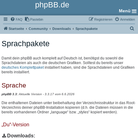
phpBB.de
Menü
FAQ
Pastebin
Registrieren
Anmelden
S
Startseite
Community
Downloads
Sprachpakete
u
Sprachpakete
c
h
e
Damit dein phpBB auch komplett auf Deutsch ist, benötigst du sowohl die
Sprachdateien als auch die deutschen Grafiken. Solltest du bereits unser
deutsches Komplettpaket
installiert haben, sind die Sprachdateien und Grafiken
bereits installiert.
Sprache
phpBB 3.3:
Aktuelle Version - 3.3.17 vom 6.6.2026
Die enthaltenen Dateien unter beibehaltung der Verzeichnisstruktur in das Root-
Verzeichnis deiner phpBB-Installation kopieren (d.h. die Dateien müssen in die
bereits vorhandenen Ordner „language“ bzw. „styles“ kopiert werden).
„Du“-Version
Downloads: