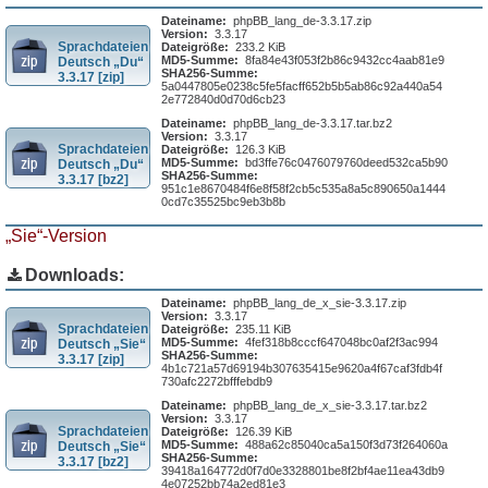
Dateiname:
phpBB_lang_de-3.3.17.zip
Version:
3.3.17
Sprachdateien
Dateigröße:
233.2 KiB
MD5-Summe:
8fa84e43f053f2b86c9432cc4aab81e9
Deutsch „Du“
SHA256-Summe:
3.3.17 [zip]
5a0447805e0238c5fe5facff652b5b5ab86c92a440a54
2e772840d0d70d6cb23
Dateiname:
phpBB_lang_de-3.3.17.tar.bz2
Version:
3.3.17
Sprachdateien
Dateigröße:
126.3 KiB
MD5-Summe:
bd3ffe76c0476079760deed532ca5b90
Deutsch „Du“
SHA256-Summe:
3.3.17 [bz2]
951c1e8670484f6e8f58f2cb5c535a8a5c890650a1444
0cd7c35525bc9eb3b8b
„Sie“-Version
Downloads:
Dateiname:
phpBB_lang_de_x_sie-3.3.17.zip
Version:
3.3.17
Sprachdateien
Dateigröße:
235.11 KiB
MD5-Summe:
4fef318b8cccf647048bc0af2f3ac994
Deutsch „Sie“
SHA256-Summe:
3.3.17 [zip]
4b1c721a57d69194b307635415e9620a4f67caf3fdb4f
730afc2272bfffebdb9
Dateiname:
phpBB_lang_de_x_sie-3.3.17.tar.bz2
Version:
3.3.17
Sprachdateien
Dateigröße:
126.39 KiB
MD5-Summe:
488a62c85040ca5a150f3d73f264060a
Deutsch „Sie“
SHA256-Summe:
3.3.17 [bz2]
39418a164772d0f7d0e3328801be8f2bf4ae11ea43db9
4e07252bb74a2ed81e3