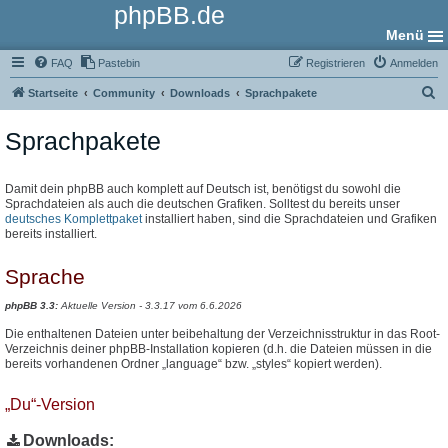
phpBB.de
Menü
FAQ
Pastebin
Registrieren
Anmelden
S
Startseite
Community
Downloads
Sprachpakete
u
Sprachpakete
c
h
e
Damit dein phpBB auch komplett auf Deutsch ist, benötigst du sowohl die
Sprachdateien als auch die deutschen Grafiken. Solltest du bereits unser
deutsches Komplettpaket
installiert haben, sind die Sprachdateien und Grafiken
bereits installiert.
Sprache
phpBB 3.3:
Aktuelle Version - 3.3.17 vom 6.6.2026
Die enthaltenen Dateien unter beibehaltung der Verzeichnisstruktur in das Root-
Verzeichnis deiner phpBB-Installation kopieren (d.h. die Dateien müssen in die
bereits vorhandenen Ordner „language“ bzw. „styles“ kopiert werden).
„Du“-Version
Downloads: