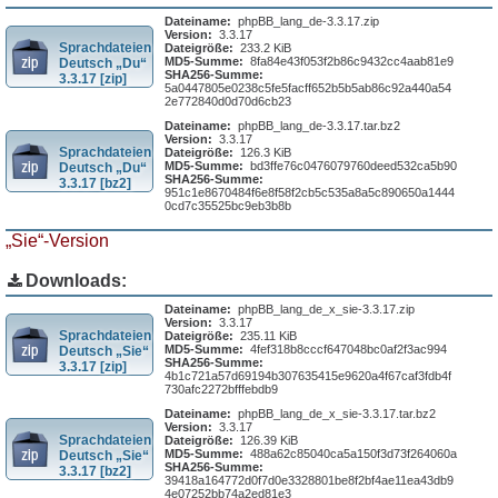
Dateiname:
phpBB_lang_de-3.3.17.zip
Version:
3.3.17
Sprachdateien
Dateigröße:
233.2 KiB
MD5-Summe:
8fa84e43f053f2b86c9432cc4aab81e9
Deutsch „Du“
SHA256-Summe:
3.3.17 [zip]
5a0447805e0238c5fe5facff652b5b5ab86c92a440a54
2e772840d0d70d6cb23
Dateiname:
phpBB_lang_de-3.3.17.tar.bz2
Version:
3.3.17
Sprachdateien
Dateigröße:
126.3 KiB
MD5-Summe:
bd3ffe76c0476079760deed532ca5b90
Deutsch „Du“
SHA256-Summe:
3.3.17 [bz2]
951c1e8670484f6e8f58f2cb5c535a8a5c890650a1444
0cd7c35525bc9eb3b8b
„Sie“-Version
Downloads:
Dateiname:
phpBB_lang_de_x_sie-3.3.17.zip
Version:
3.3.17
Sprachdateien
Dateigröße:
235.11 KiB
MD5-Summe:
4fef318b8cccf647048bc0af2f3ac994
Deutsch „Sie“
SHA256-Summe:
3.3.17 [zip]
4b1c721a57d69194b307635415e9620a4f67caf3fdb4f
730afc2272bfffebdb9
Dateiname:
phpBB_lang_de_x_sie-3.3.17.tar.bz2
Version:
3.3.17
Sprachdateien
Dateigröße:
126.39 KiB
MD5-Summe:
488a62c85040ca5a150f3d73f264060a
Deutsch „Sie“
SHA256-Summe:
3.3.17 [bz2]
39418a164772d0f7d0e3328801be8f2bf4ae11ea43db9
4e07252bb74a2ed81e3