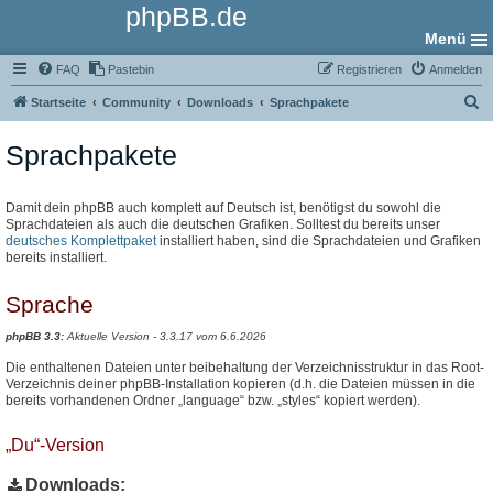
phpBB.de
Menü
FAQ
Pastebin
Registrieren
Anmelden
S
Startseite
Community
Downloads
Sprachpakete
u
Sprachpakete
c
h
e
Damit dein phpBB auch komplett auf Deutsch ist, benötigst du sowohl die
Sprachdateien als auch die deutschen Grafiken. Solltest du bereits unser
deutsches Komplettpaket
installiert haben, sind die Sprachdateien und Grafiken
bereits installiert.
Sprache
phpBB 3.3:
Aktuelle Version - 3.3.17 vom 6.6.2026
Die enthaltenen Dateien unter beibehaltung der Verzeichnisstruktur in das Root-
Verzeichnis deiner phpBB-Installation kopieren (d.h. die Dateien müssen in die
bereits vorhandenen Ordner „language“ bzw. „styles“ kopiert werden).
„Du“-Version
Downloads: