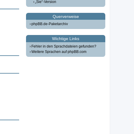
„Sie“-Version
Querverweise
phpBB.de-Paketarchiv
Wichtige Links
Fehler in den Sprachdateien gefunden?
Weitere Sprachen auf phpBB.com