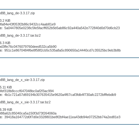
pBB_lang_de-3.3.17.zip
3.2 KiB
8fa84e43f053f2b86c9432cc4aab81e9
e:
5a0447805e0238c5fe5facff652b5b5ab86c92a440a542e772840d0d70d6cb23
pBB_lang_de-3.3.17.tar.bz2
6.3 KiB
bd3ffe76c0476079760deed532ca5b90
e:
951c1e8670484f6e8f58f2cb5c535a8a5c890650a14440cd7c35525bc9eb3b8b
pBB_lang_de_x_sie-3.3.17.zip
5.11 KiB
4fef318b8cccf647048bc0af2f3ac994
e:
4b1c721a57d69194b307635415e9620a4f67caf3fdb4f730afc2272bfffebdb9
pBB_lang_de_x_sie-3.3.17.tar.bz2
6.39 KiB
488a62c85040ca5a150f3d73f264060a
e:
39418a164772d0f7d0e3328801be8f2bf4ae11ea43db94e07252bb74a2ed81e3