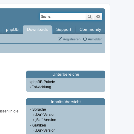
Suche
Erweiterte Such
phpBB
Downloads
Support
Community
Registrieren
Anmelden
Unterbereiche
phpBB-Pakete
Entwicklung
Inhaltsübersicht
Sprache
üssen in die
„Du“-Version
„Sie“-Version
Grafiken
„Du“-Version