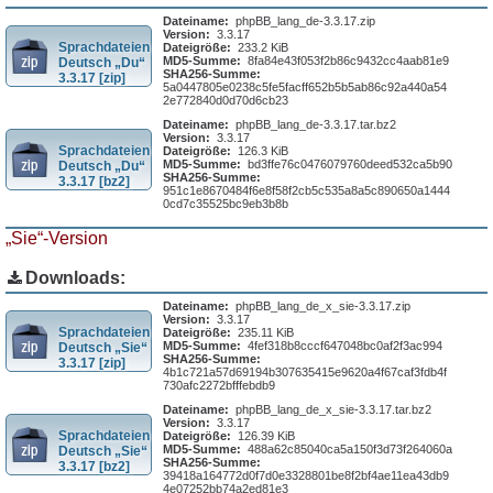
Dateiname:
phpBB_lang_de-3.3.17.zip
Version:
3.3.17
Sprachdateien
Dateigröße:
233.2 KiB
MD5-Summe:
8fa84e43f053f2b86c9432cc4aab81e9
Deutsch „Du“
SHA256-Summe:
3.3.17 [zip]
5a0447805e0238c5fe5facff652b5b5ab86c92a440a54
2e772840d0d70d6cb23
Dateiname:
phpBB_lang_de-3.3.17.tar.bz2
Version:
3.3.17
Sprachdateien
Dateigröße:
126.3 KiB
MD5-Summe:
bd3ffe76c0476079760deed532ca5b90
Deutsch „Du“
SHA256-Summe:
3.3.17 [bz2]
951c1e8670484f6e8f58f2cb5c535a8a5c890650a1444
0cd7c35525bc9eb3b8b
„Sie“-Version
Downloads:
Dateiname:
phpBB_lang_de_x_sie-3.3.17.zip
Version:
3.3.17
Sprachdateien
Dateigröße:
235.11 KiB
MD5-Summe:
4fef318b8cccf647048bc0af2f3ac994
Deutsch „Sie“
SHA256-Summe:
3.3.17 [zip]
4b1c721a57d69194b307635415e9620a4f67caf3fdb4f
730afc2272bfffebdb9
Dateiname:
phpBB_lang_de_x_sie-3.3.17.tar.bz2
Version:
3.3.17
Sprachdateien
Dateigröße:
126.39 KiB
MD5-Summe:
488a62c85040ca5a150f3d73f264060a
Deutsch „Sie“
SHA256-Summe:
3.3.17 [bz2]
39418a164772d0f7d0e3328801be8f2bf4ae11ea43db9
4e07252bb74a2ed81e3