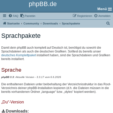
phpBB.de
Menü
FAQ
Pastebin
Registrieren
Anmelden
S
Startseite
Community
Downloads
Sprachpakete
u
Sprachpakete
c
h
e
Damit dein phpBB auch komplett auf Deutsch ist, benötigst du sowohl die
Sprachdateien als auch die deutschen Grafiken. Solltest du bereits unser
deutsches Komplettpaket
installiert haben, sind die Sprachdateien und Grafiken
bereits installiert.
Sprache
phpBB 3.3:
Aktuelle Version - 3.3.17 vom 6.6.2026
Die enthaltenen Dateien unter beibehaltung der Verzeichnisstruktur in das Root-
Verzeichnis deiner phpBB-Installation kopieren (d.h. die Dateien müssen in die
bereits vorhandenen Ordner „language“ bzw. „styles“ kopiert werden).
„Du“-Version
Downloads: