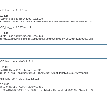
pBB_lang_de-3.3.17.zip
3.2 KiB
8fa84e43f053f2b86c9432cc4aab81e9
e:
5a0447805e0238c5fe5facff652b5b5ab86c92a440a542e772840d0d70d6cb23
pBB_lang_de-3.3.17.tar.bz2
6.3 KiB
bd3ffe76c0476079760deed532ca5b90
e:
951c1e8670484f6e8f58f2cb5c535a8a5c890650a14440cd7c35525bc9eb3b8b
pBB_lang_de_x_sie-3.3.17.zip
5.11 KiB
4fef318b8cccf647048bc0af2f3ac994
e:
4b1c721a57d69194b307635415e9620a4f67caf3fdb4f730afc2272bfffebdb9
pBB_lang_de_x_sie-3.3.17.tar.bz2
6.39 KiB
488a62c85040ca5a150f3d73f264060a
e:
39418a164772d0f7d0e3328801be8f2bf4ae11ea43db94e07252bb74a2ed81e3