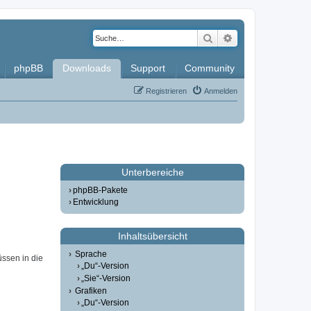
Suche
Erweiterte Such
phpBB
Downloads
Support
Community
Registrieren
Anmelden
Unterbereiche
phpBB-Pakete
Entwicklung
Inhaltsübersicht
Sprache
üssen in die
„Du“-Version
„Sie“-Version
Grafiken
„Du“-Version