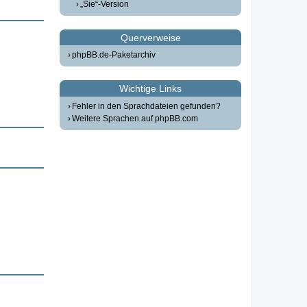
„Sie“-Version
Querverweise
phpBB.de-Paketarchiv
Wichtige Links
Fehler in den Sprachdateien gefunden?
Weitere Sprachen auf phpBB.com