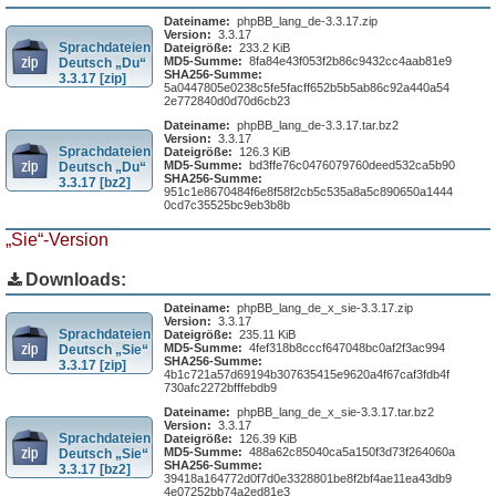
Dateiname:
phpBB_lang_de-3.3.17.zip
Version:
3.3.17
Sprachdateien
Dateigröße:
233.2 KiB
MD5-Summe:
8fa84e43f053f2b86c9432cc4aab81e9
Deutsch „Du“
SHA256-Summe:
3.3.17 [zip]
5a0447805e0238c5fe5facff652b5b5ab86c92a440a54
2e772840d0d70d6cb23
Dateiname:
phpBB_lang_de-3.3.17.tar.bz2
Version:
3.3.17
Sprachdateien
Dateigröße:
126.3 KiB
MD5-Summe:
bd3ffe76c0476079760deed532ca5b90
Deutsch „Du“
SHA256-Summe:
3.3.17 [bz2]
951c1e8670484f6e8f58f2cb5c535a8a5c890650a1444
0cd7c35525bc9eb3b8b
„Sie“-Version
Downloads:
Dateiname:
phpBB_lang_de_x_sie-3.3.17.zip
Version:
3.3.17
Sprachdateien
Dateigröße:
235.11 KiB
MD5-Summe:
4fef318b8cccf647048bc0af2f3ac994
Deutsch „Sie“
SHA256-Summe:
3.3.17 [zip]
4b1c721a57d69194b307635415e9620a4f67caf3fdb4f
730afc2272bfffebdb9
Dateiname:
phpBB_lang_de_x_sie-3.3.17.tar.bz2
Version:
3.3.17
Sprachdateien
Dateigröße:
126.39 KiB
MD5-Summe:
488a62c85040ca5a150f3d73f264060a
Deutsch „Sie“
SHA256-Summe:
3.3.17 [bz2]
39418a164772d0f7d0e3328801be8f2bf4ae11ea43db9
4e07252bb74a2ed81e3