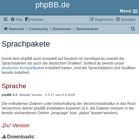
phpBB.de
Menü
FAQ
Pastebin
Registrieren
Anmelden
S
Startseite
Community
Downloads
Sprachpakete
u
Sprachpakete
c
h
e
Damit dein phpBB auch komplett auf Deutsch ist, benötigst du sowohl die
Sprachdateien als auch die deutschen Grafiken. Solltest du bereits unser
deutsches Komplettpaket
installiert haben, sind die Sprachdateien und Grafiken
bereits installiert.
Sprache
phpBB 3.3:
Aktuelle Version - 3.3.17 vom 6.6.2026
Die enthaltenen Dateien unter beibehaltung der Verzeichnisstruktur in das Root-
Verzeichnis deiner phpBB-Installation kopieren (d.h. die Dateien müssen in die
bereits vorhandenen Ordner „language“ bzw. „styles“ kopiert werden).
„Du“-Version
Downloads: