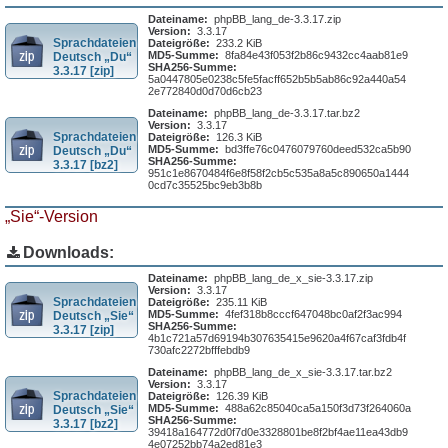
Dateiname:
phpBB_lang_de-3.3.17.zip
Version:
3.3.17
Sprachdateien
Dateigröße:
233.2 KiB
MD5-Summe:
8fa84e43f053f2b86c9432cc4aab81e9
Deutsch „Du“
SHA256-Summe:
3.3.17 [zip]
5a0447805e0238c5fe5facff652b5b5ab86c92a440a54
2e772840d0d70d6cb23
Dateiname:
phpBB_lang_de-3.3.17.tar.bz2
Version:
3.3.17
Sprachdateien
Dateigröße:
126.3 KiB
MD5-Summe:
bd3ffe76c0476079760deed532ca5b90
Deutsch „Du“
SHA256-Summe:
3.3.17 [bz2]
951c1e8670484f6e8f58f2cb5c535a8a5c890650a1444
0cd7c35525bc9eb3b8b
„Sie“-Version
Downloads:
Dateiname:
phpBB_lang_de_x_sie-3.3.17.zip
Version:
3.3.17
Sprachdateien
Dateigröße:
235.11 KiB
MD5-Summe:
4fef318b8cccf647048bc0af2f3ac994
Deutsch „Sie“
SHA256-Summe:
3.3.17 [zip]
4b1c721a57d69194b307635415e9620a4f67caf3fdb4f
730afc2272bfffebdb9
Dateiname:
phpBB_lang_de_x_sie-3.3.17.tar.bz2
Version:
3.3.17
Sprachdateien
Dateigröße:
126.39 KiB
MD5-Summe:
488a62c85040ca5a150f3d73f264060a
Deutsch „Sie“
SHA256-Summe:
3.3.17 [bz2]
39418a164772d0f7d0e3328801be8f2bf4ae11ea43db9
4e07252bb74a2ed81e3