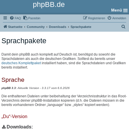
phpBB.de
Menü
FAQ
Pastebin
Registrieren
Anmelden
S
Startseite
Community
Downloads
Sprachpakete
u
Sprachpakete
c
h
e
Damit dein phpBB auch komplett auf Deutsch ist, benötigst du sowohl die
Sprachdateien als auch die deutschen Grafiken. Solltest du bereits unser
deutsches Komplettpaket
installiert haben, sind die Sprachdateien und Grafiken
bereits installiert.
Sprache
phpBB 3.3:
Aktuelle Version - 3.3.17 vom 6.6.2026
Die enthaltenen Dateien unter beibehaltung der Verzeichnisstruktur in das Root-
Verzeichnis deiner phpBB-Installation kopieren (d.h. die Dateien müssen in die
bereits vorhandenen Ordner „language“ bzw. „styles“ kopiert werden).
„Du“-Version
Downloads: