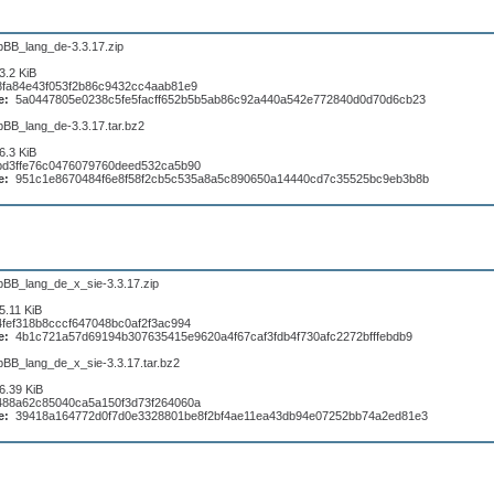
pBB_lang_de-3.3.17.zip
3.2 KiB
8fa84e43f053f2b86c9432cc4aab81e9
e:
5a0447805e0238c5fe5facff652b5b5ab86c92a440a542e772840d0d70d6cb23
pBB_lang_de-3.3.17.tar.bz2
6.3 KiB
bd3ffe76c0476079760deed532ca5b90
e:
951c1e8670484f6e8f58f2cb5c535a8a5c890650a14440cd7c35525bc9eb3b8b
pBB_lang_de_x_sie-3.3.17.zip
5.11 KiB
4fef318b8cccf647048bc0af2f3ac994
e:
4b1c721a57d69194b307635415e9620a4f67caf3fdb4f730afc2272bfffebdb9
pBB_lang_de_x_sie-3.3.17.tar.bz2
6.39 KiB
488a62c85040ca5a150f3d73f264060a
e:
39418a164772d0f7d0e3328801be8f2bf4ae11ea43db94e07252bb74a2ed81e3