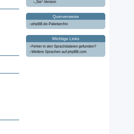
„Sie“-Version
Querverweise
phpBB.de-Paketarchiv
Wichtige Links
Fehler in den Sprachdateien gefunden?
Weitere Sprachen auf phpBB.com