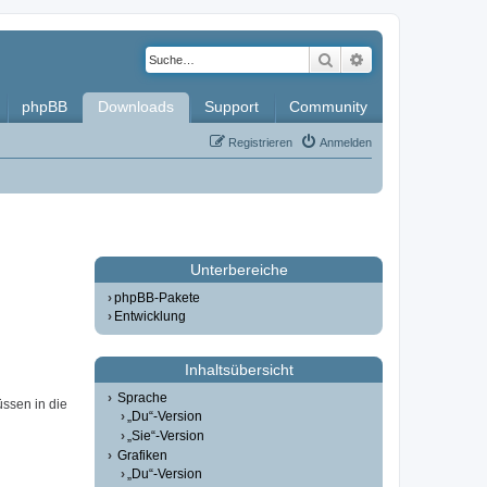
Suche
Erweiterte Such
phpBB
Downloads
Support
Community
Registrieren
Anmelden
Unterbereiche
phpBB-Pakete
Entwicklung
Inhaltsübersicht
Sprache
üssen in die
„Du“-Version
„Sie“-Version
Grafiken
„Du“-Version