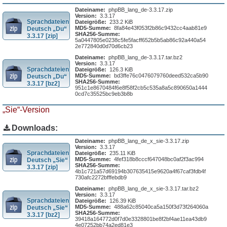
Dateiname:
phpBB_lang_de-3.3.17.zip
Version:
3.3.17
Sprachdateien
Dateigröße:
233.2 KiB
MD5-Summe:
8fa84e43f053f2b86c9432cc4aab81e9
Deutsch „Du“
SHA256-Summe:
3.3.17 [zip]
5a0447805e0238c5fe5facff652b5b5ab86c92a440a54
2e772840d0d70d6cb23
Dateiname:
phpBB_lang_de-3.3.17.tar.bz2
Version:
3.3.17
Sprachdateien
Dateigröße:
126.3 KiB
MD5-Summe:
bd3ffe76c0476079760deed532ca5b90
Deutsch „Du“
SHA256-Summe:
3.3.17 [bz2]
951c1e8670484f6e8f58f2cb5c535a8a5c890650a1444
0cd7c35525bc9eb3b8b
„Sie“-Version
Downloads:
Dateiname:
phpBB_lang_de_x_sie-3.3.17.zip
Version:
3.3.17
Sprachdateien
Dateigröße:
235.11 KiB
MD5-Summe:
4fef318b8cccf647048bc0af2f3ac994
Deutsch „Sie“
SHA256-Summe:
3.3.17 [zip]
4b1c721a57d69194b307635415e9620a4f67caf3fdb4f
730afc2272bfffebdb9
Dateiname:
phpBB_lang_de_x_sie-3.3.17.tar.bz2
Version:
3.3.17
Sprachdateien
Dateigröße:
126.39 KiB
MD5-Summe:
488a62c85040ca5a150f3d73f264060a
Deutsch „Sie“
SHA256-Summe:
3.3.17 [bz2]
39418a164772d0f7d0e3328801be8f2bf4ae11ea43db9
4e07252bb74a2ed81e3