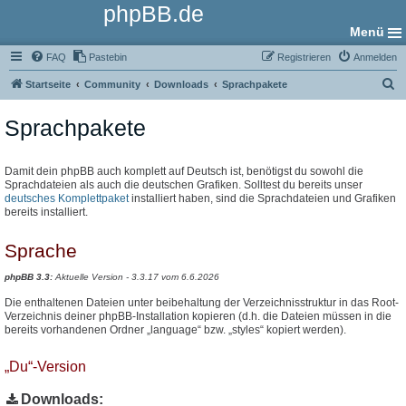
phpBB.de
Menü
FAQ
Pastebin
Registrieren
Anmelden
S
Startseite
Community
Downloads
Sprachpakete
u
Sprachpakete
c
h
e
Damit dein phpBB auch komplett auf Deutsch ist, benötigst du sowohl die
Sprachdateien als auch die deutschen Grafiken. Solltest du bereits unser
deutsches Komplettpaket
installiert haben, sind die Sprachdateien und Grafiken
bereits installiert.
Sprache
phpBB 3.3:
Aktuelle Version - 3.3.17 vom 6.6.2026
Die enthaltenen Dateien unter beibehaltung der Verzeichnisstruktur in das Root-
Verzeichnis deiner phpBB-Installation kopieren (d.h. die Dateien müssen in die
bereits vorhandenen Ordner „language“ bzw. „styles“ kopiert werden).
„Du“-Version
Downloads: