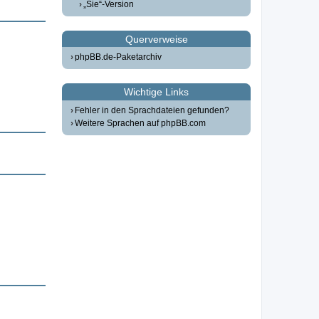
„Sie“-Version
Querverweise
phpBB.de-Paketarchiv
Wichtige Links
Fehler in den Sprachdateien gefunden?
Weitere Sprachen auf phpBB.com