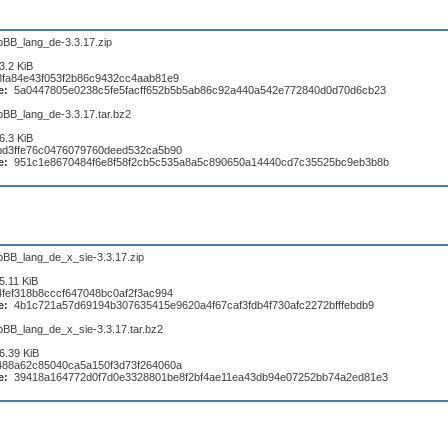
pBB_lang_de-3.3.17.zip
3.2 KiB
8fa84e43f053f2b86c9432cc4aab81e9
e:
5a0447805e0238c5fe5facff652b5b5ab86c92a440a542e772840d0d70d6cb23
pBB_lang_de-3.3.17.tar.bz2
6.3 KiB
bd3ffe76c0476079760deed532ca5b90
e:
951c1e8670484f6e8f58f2cb5c535a8a5c890650a14440cd7c35525bc9eb3b8b
pBB_lang_de_x_sie-3.3.17.zip
5.11 KiB
4fef318b8cccf647048bc0af2f3ac994
e:
4b1c721a57d69194b307635415e9620a4f67caf3fdb4f730afc2272bfffebdb9
pBB_lang_de_x_sie-3.3.17.tar.bz2
6.39 KiB
488a62c85040ca5a150f3d73f264060a
e:
39418a164772d0f7d0e3328801be8f2bf4ae11ea43db94e07252bb74a2ed81e3