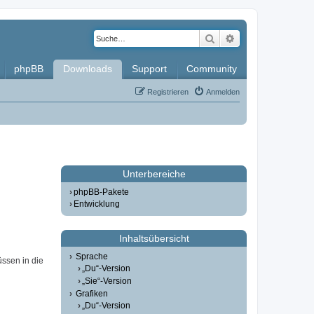
Suche
Erweiterte Such
phpBB
Downloads
Support
Community
Registrieren
Anmelden
Unterbereiche
phpBB-Pakete
Entwicklung
Inhaltsübersicht
Sprache
üssen in die
„Du“-Version
„Sie“-Version
Grafiken
„Du“-Version