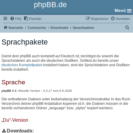
phpBB.de
Menü
FAQ
Pastebin
Registrieren
Anmelden
S
Startseite
Community
Downloads
Sprachpakete
u
Sprachpakete
c
h
e
Damit dein phpBB auch komplett auf Deutsch ist, benötigst du sowohl die
Sprachdateien als auch die deutschen Grafiken. Solltest du bereits unser
deutsches Komplettpaket
installiert haben, sind die Sprachdateien und Grafiken
bereits installiert.
Sprache
phpBB 3.3:
Aktuelle Version - 3.3.17 vom 6.6.2026
Die enthaltenen Dateien unter beibehaltung der Verzeichnisstruktur in das Root-
Verzeichnis deiner phpBB-Installation kopieren (d.h. die Dateien müssen in die
bereits vorhandenen Ordner „language“ bzw. „styles“ kopiert werden).
„Du“-Version
Downloads: