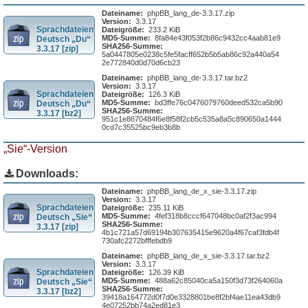
Dateiname:
phpBB_lang_de-3.3.17.zip
Version:
3.3.17
Sprachdateien
Dateigröße:
233.2 KiB
MD5-Summe:
8fa84e43f053f2b86c9432cc4aab81e9
Deutsch „Du“
SHA256-Summe:
3.3.17 [zip]
5a0447805e0238c5fe5facff652b5b5ab86c92a440a54
2e772840d0d70d6cb23
Dateiname:
phpBB_lang_de-3.3.17.tar.bz2
Version:
3.3.17
Sprachdateien
Dateigröße:
126.3 KiB
MD5-Summe:
bd3ffe76c0476079760deed532ca5b90
Deutsch „Du“
SHA256-Summe:
3.3.17 [bz2]
951c1e8670484f6e8f58f2cb5c535a8a5c890650a1444
0cd7c35525bc9eb3b8b
„Sie“-Version
Downloads:
Dateiname:
phpBB_lang_de_x_sie-3.3.17.zip
Version:
3.3.17
Sprachdateien
Dateigröße:
235.11 KiB
MD5-Summe:
4fef318b8cccf647048bc0af2f3ac994
Deutsch „Sie“
SHA256-Summe:
3.3.17 [zip]
4b1c721a57d69194b307635415e9620a4f67caf3fdb4f
730afc2272bfffebdb9
Dateiname:
phpBB_lang_de_x_sie-3.3.17.tar.bz2
Version:
3.3.17
Sprachdateien
Dateigröße:
126.39 KiB
MD5-Summe:
488a62c85040ca5a150f3d73f264060a
Deutsch „Sie“
SHA256-Summe:
3.3.17 [bz2]
39418a164772d0f7d0e3328801be8f2bf4ae11ea43db9
4e07252bb74a2ed81e3