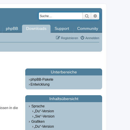
Suche
Erweiterte Such
phpBB
Downloads
Support
Community
Registrieren
Anmelden
Unterbereiche
phpBB-Pakete
Entwicklung
Inhaltsübersicht
Sprache
üssen in die
„Du“-Version
„Sie“-Version
Grafiken
„Du“-Version