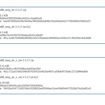
pBB_lang_de-3.3.17.zip
3.2 KiB
8fa84e43f053f2b86c9432cc4aab81e9
e:
5a0447805e0238c5fe5facff652b5b5ab86c92a440a542e772840d0d70d6cb23
pBB_lang_de-3.3.17.tar.bz2
6.3 KiB
bd3ffe76c0476079760deed532ca5b90
e:
951c1e8670484f6e8f58f2cb5c535a8a5c890650a14440cd7c35525bc9eb3b8b
pBB_lang_de_x_sie-3.3.17.zip
5.11 KiB
4fef318b8cccf647048bc0af2f3ac994
e:
4b1c721a57d69194b307635415e9620a4f67caf3fdb4f730afc2272bfffebdb9
pBB_lang_de_x_sie-3.3.17.tar.bz2
6.39 KiB
488a62c85040ca5a150f3d73f264060a
e:
39418a164772d0f7d0e3328801be8f2bf4ae11ea43db94e07252bb74a2ed81e3