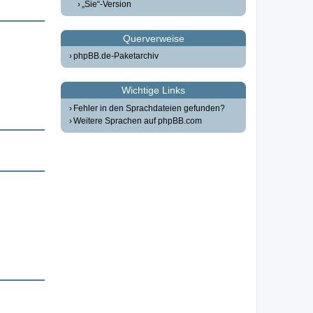
„Sie“-Version
Querverweise
phpBB.de-Paketarchiv
Wichtige Links
Fehler in den Sprachdateien gefunden?
Weitere Sprachen auf phpBB.com