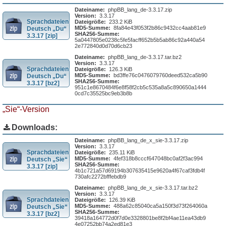
Dateiname:
phpBB_lang_de-3.3.17.zip
Version:
3.3.17
Sprachdateien
Dateigröße:
233.2 KiB
MD5-Summe:
8fa84e43f053f2b86c9432cc4aab81e9
Deutsch „Du“
SHA256-Summe:
3.3.17 [zip]
5a0447805e0238c5fe5facff652b5b5ab86c92a440a54
2e772840d0d70d6cb23
Dateiname:
phpBB_lang_de-3.3.17.tar.bz2
Version:
3.3.17
Sprachdateien
Dateigröße:
126.3 KiB
MD5-Summe:
bd3ffe76c0476079760deed532ca5b90
Deutsch „Du“
SHA256-Summe:
3.3.17 [bz2]
951c1e8670484f6e8f58f2cb5c535a8a5c890650a1444
0cd7c35525bc9eb3b8b
„Sie“-Version
Downloads:
Dateiname:
phpBB_lang_de_x_sie-3.3.17.zip
Version:
3.3.17
Sprachdateien
Dateigröße:
235.11 KiB
MD5-Summe:
4fef318b8cccf647048bc0af2f3ac994
Deutsch „Sie“
SHA256-Summe:
3.3.17 [zip]
4b1c721a57d69194b307635415e9620a4f67caf3fdb4f
730afc2272bfffebdb9
Dateiname:
phpBB_lang_de_x_sie-3.3.17.tar.bz2
Version:
3.3.17
Sprachdateien
Dateigröße:
126.39 KiB
MD5-Summe:
488a62c85040ca5a150f3d73f264060a
Deutsch „Sie“
SHA256-Summe:
3.3.17 [bz2]
39418a164772d0f7d0e3328801be8f2bf4ae11ea43db9
4e07252bb74a2ed81e3