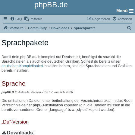
phpBB.de
Menü
FAQ
Pastebin
Registrieren
Anmelden
S
Startseite
Community
Downloads
Sprachpakete
u
Sprachpakete
c
h
e
Damit dein phpBB auch komplett auf Deutsch ist, benötigst du sowohl die
Sprachdateien als auch die deutschen Grafiken. Solltest du bereits unser
deutsches Komplettpaket
installiert haben, sind die Sprachdateien und Grafiken
bereits installiert.
Sprache
phpBB 3.3:
Aktuelle Version - 3.3.17 vom 6.6.2026
Die enthaltenen Dateien unter beibehaltung der Verzeichnisstruktur in das Root-
Verzeichnis deiner phpBB-Installation kopieren (d.h. die Dateien müssen in die
bereits vorhandenen Ordner „language“ bzw. „styles“ kopiert werden).
„Du“-Version
Downloads: