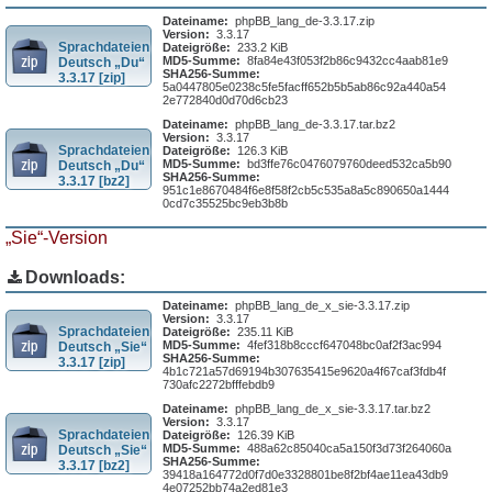
Dateiname:
phpBB_lang_de-3.3.17.zip
Version:
3.3.17
Sprachdateien
Dateigröße:
233.2 KiB
MD5-Summe:
8fa84e43f053f2b86c9432cc4aab81e9
Deutsch „Du“
SHA256-Summe:
3.3.17 [zip]
5a0447805e0238c5fe5facff652b5b5ab86c92a440a54
2e772840d0d70d6cb23
Dateiname:
phpBB_lang_de-3.3.17.tar.bz2
Version:
3.3.17
Sprachdateien
Dateigröße:
126.3 KiB
MD5-Summe:
bd3ffe76c0476079760deed532ca5b90
Deutsch „Du“
SHA256-Summe:
3.3.17 [bz2]
951c1e8670484f6e8f58f2cb5c535a8a5c890650a1444
0cd7c35525bc9eb3b8b
„Sie“-Version
Downloads:
Dateiname:
phpBB_lang_de_x_sie-3.3.17.zip
Version:
3.3.17
Sprachdateien
Dateigröße:
235.11 KiB
MD5-Summe:
4fef318b8cccf647048bc0af2f3ac994
Deutsch „Sie“
SHA256-Summe:
3.3.17 [zip]
4b1c721a57d69194b307635415e9620a4f67caf3fdb4f
730afc2272bfffebdb9
Dateiname:
phpBB_lang_de_x_sie-3.3.17.tar.bz2
Version:
3.3.17
Sprachdateien
Dateigröße:
126.39 KiB
MD5-Summe:
488a62c85040ca5a150f3d73f264060a
Deutsch „Sie“
SHA256-Summe:
3.3.17 [bz2]
39418a164772d0f7d0e3328801be8f2bf4ae11ea43db9
4e07252bb74a2ed81e3