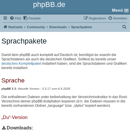
phpBB.de
Menü
FAQ
Pastebin
Registrieren
Anmelden
S
Startseite
Community
Downloads
Sprachpakete
u
Sprachpakete
c
h
e
Damit dein phpBB auch komplett auf Deutsch ist, benötigst du sowohl die
Sprachdateien als auch die deutschen Grafiken. Solltest du bereits unser
deutsches Komplettpaket
installiert haben, sind die Sprachdateien und Grafiken
bereits installiert.
Sprache
phpBB 3.3:
Aktuelle Version - 3.3.17 vom 6.6.2026
Die enthaltenen Dateien unter beibehaltung der Verzeichnisstruktur in das Root-
Verzeichnis deiner phpBB-Installation kopieren (d.h. die Dateien müssen in die
bereits vorhandenen Ordner „language“ bzw. „styles“ kopiert werden).
„Du“-Version
Downloads: