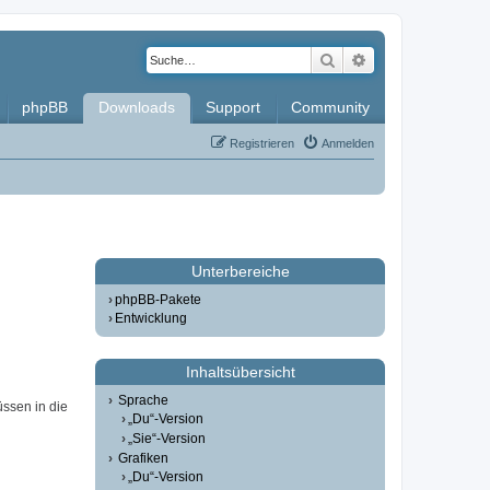
Suche
Erweiterte Such
phpBB
Downloads
Support
Community
Registrieren
Anmelden
Unterbereiche
phpBB-Pakete
Entwicklung
Inhaltsübersicht
Sprache
üssen in die
„Du“-Version
„Sie“-Version
Grafiken
„Du“-Version