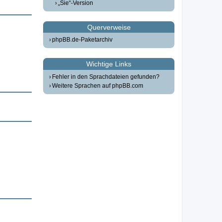
„Sie“-Version
Querverweise
phpBB.de-Paketarchiv
Wichtige Links
Fehler in den Sprachdateien gefunden?
Weitere Sprachen auf phpBB.com