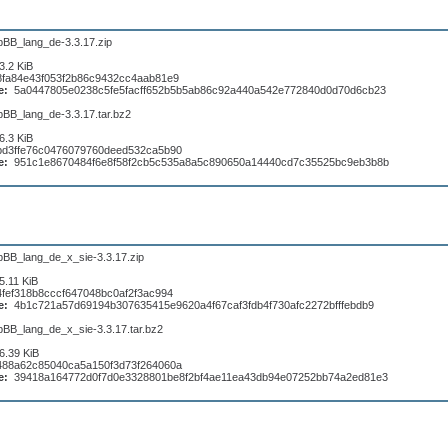
pBB_lang_de-3.3.17.zip
3.2 KiB
8fa84e43f053f2b86c9432cc4aab81e9
e:
5a0447805e0238c5fe5facff652b5b5ab86c92a440a542e772840d0d70d6cb23
pBB_lang_de-3.3.17.tar.bz2
6.3 KiB
bd3ffe76c0476079760deed532ca5b90
e:
951c1e8670484f6e8f58f2cb5c535a8a5c890650a14440cd7c35525bc9eb3b8b
pBB_lang_de_x_sie-3.3.17.zip
5.11 KiB
4fef318b8cccf647048bc0af2f3ac994
e:
4b1c721a57d69194b307635415e9620a4f67caf3fdb4f730afc2272bfffebdb9
pBB_lang_de_x_sie-3.3.17.tar.bz2
6.39 KiB
488a62c85040ca5a150f3d73f264060a
e:
39418a164772d0f7d0e3328801be8f2bf4ae11ea43db94e07252bb74a2ed81e3