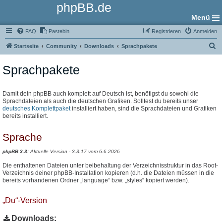
phpBB.de
Menü
FAQ
Pastebin
Registrieren
Anmelden
S
Startseite
Community
Downloads
Sprachpakete
u
Sprachpakete
c
h
e
Damit dein phpBB auch komplett auf Deutsch ist, benötigst du sowohl die
Sprachdateien als auch die deutschen Grafiken. Solltest du bereits unser
deutsches Komplettpaket
installiert haben, sind die Sprachdateien und Grafiken
bereits installiert.
Sprache
phpBB 3.3:
Aktuelle Version - 3.3.17 vom 6.6.2026
Die enthaltenen Dateien unter beibehaltung der Verzeichnisstruktur in das Root-
Verzeichnis deiner phpBB-Installation kopieren (d.h. die Dateien müssen in die
bereits vorhandenen Ordner „language“ bzw. „styles“ kopiert werden).
„Du“-Version
Downloads: