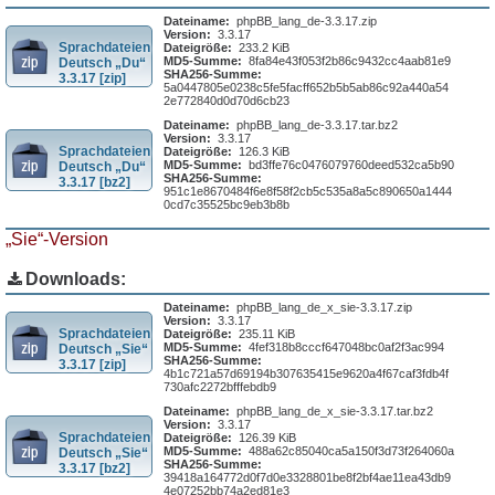
Dateiname:
phpBB_lang_de-3.3.17.zip
Version:
3.3.17
Sprachdateien
Dateigröße:
233.2 KiB
MD5-Summe:
8fa84e43f053f2b86c9432cc4aab81e9
Deutsch „Du“
SHA256-Summe:
3.3.17 [zip]
5a0447805e0238c5fe5facff652b5b5ab86c92a440a54
2e772840d0d70d6cb23
Dateiname:
phpBB_lang_de-3.3.17.tar.bz2
Version:
3.3.17
Sprachdateien
Dateigröße:
126.3 KiB
MD5-Summe:
bd3ffe76c0476079760deed532ca5b90
Deutsch „Du“
SHA256-Summe:
3.3.17 [bz2]
951c1e8670484f6e8f58f2cb5c535a8a5c890650a1444
0cd7c35525bc9eb3b8b
„Sie“-Version
Downloads:
Dateiname:
phpBB_lang_de_x_sie-3.3.17.zip
Version:
3.3.17
Sprachdateien
Dateigröße:
235.11 KiB
MD5-Summe:
4fef318b8cccf647048bc0af2f3ac994
Deutsch „Sie“
SHA256-Summe:
3.3.17 [zip]
4b1c721a57d69194b307635415e9620a4f67caf3fdb4f
730afc2272bfffebdb9
Dateiname:
phpBB_lang_de_x_sie-3.3.17.tar.bz2
Version:
3.3.17
Sprachdateien
Dateigröße:
126.39 KiB
MD5-Summe:
488a62c85040ca5a150f3d73f264060a
Deutsch „Sie“
SHA256-Summe:
3.3.17 [bz2]
39418a164772d0f7d0e3328801be8f2bf4ae11ea43db9
4e07252bb74a2ed81e3