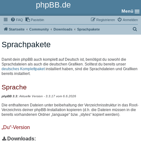
phpBB.de
Menü
FAQ
Pastebin
Registrieren
Anmelden
S
Startseite
Community
Downloads
Sprachpakete
u
Sprachpakete
c
h
e
Damit dein phpBB auch komplett auf Deutsch ist, benötigst du sowohl die
Sprachdateien als auch die deutschen Grafiken. Solltest du bereits unser
deutsches Komplettpaket
installiert haben, sind die Sprachdateien und Grafiken
bereits installiert.
Sprache
phpBB 3.3:
Aktuelle Version - 3.3.17 vom 6.6.2026
Die enthaltenen Dateien unter beibehaltung der Verzeichnisstruktur in das Root-
Verzeichnis deiner phpBB-Installation kopieren (d.h. die Dateien müssen in die
bereits vorhandenen Ordner „language“ bzw. „styles“ kopiert werden).
„Du“-Version
Downloads: