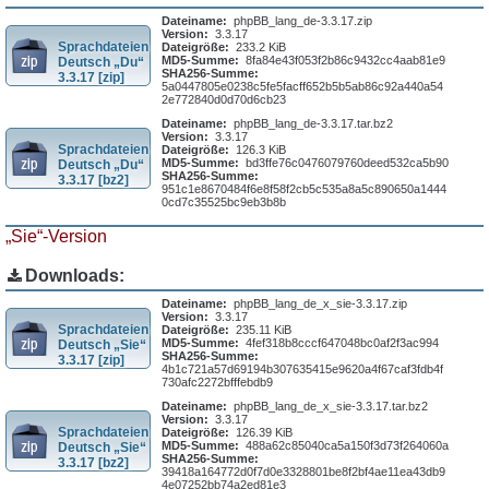
Dateiname:
phpBB_lang_de-3.3.17.zip
Version:
3.3.17
Sprachdateien
Dateigröße:
233.2 KiB
MD5-Summe:
8fa84e43f053f2b86c9432cc4aab81e9
Deutsch „Du“
SHA256-Summe:
3.3.17 [zip]
5a0447805e0238c5fe5facff652b5b5ab86c92a440a54
2e772840d0d70d6cb23
Dateiname:
phpBB_lang_de-3.3.17.tar.bz2
Version:
3.3.17
Sprachdateien
Dateigröße:
126.3 KiB
MD5-Summe:
bd3ffe76c0476079760deed532ca5b90
Deutsch „Du“
SHA256-Summe:
3.3.17 [bz2]
951c1e8670484f6e8f58f2cb5c535a8a5c890650a1444
0cd7c35525bc9eb3b8b
„Sie“-Version
Downloads:
Dateiname:
phpBB_lang_de_x_sie-3.3.17.zip
Version:
3.3.17
Sprachdateien
Dateigröße:
235.11 KiB
MD5-Summe:
4fef318b8cccf647048bc0af2f3ac994
Deutsch „Sie“
SHA256-Summe:
3.3.17 [zip]
4b1c721a57d69194b307635415e9620a4f67caf3fdb4f
730afc2272bfffebdb9
Dateiname:
phpBB_lang_de_x_sie-3.3.17.tar.bz2
Version:
3.3.17
Sprachdateien
Dateigröße:
126.39 KiB
MD5-Summe:
488a62c85040ca5a150f3d73f264060a
Deutsch „Sie“
SHA256-Summe:
3.3.17 [bz2]
39418a164772d0f7d0e3328801be8f2bf4ae11ea43db9
4e07252bb74a2ed81e3