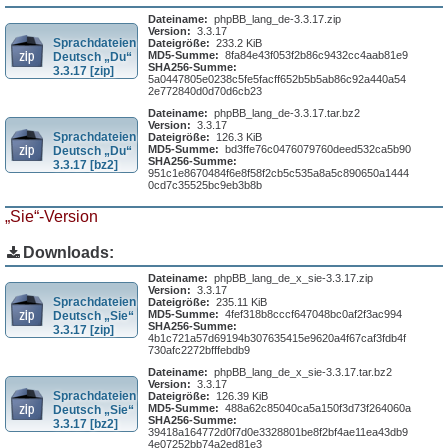
Dateiname:
phpBB_lang_de-3.3.17.zip
Version:
3.3.17
Sprachdateien
Dateigröße:
233.2 KiB
MD5-Summe:
8fa84e43f053f2b86c9432cc4aab81e9
Deutsch „Du“
SHA256-Summe:
3.3.17 [zip]
5a0447805e0238c5fe5facff652b5b5ab86c92a440a54
2e772840d0d70d6cb23
Dateiname:
phpBB_lang_de-3.3.17.tar.bz2
Version:
3.3.17
Sprachdateien
Dateigröße:
126.3 KiB
MD5-Summe:
bd3ffe76c0476079760deed532ca5b90
Deutsch „Du“
SHA256-Summe:
3.3.17 [bz2]
951c1e8670484f6e8f58f2cb5c535a8a5c890650a1444
0cd7c35525bc9eb3b8b
„Sie“-Version
Downloads:
Dateiname:
phpBB_lang_de_x_sie-3.3.17.zip
Version:
3.3.17
Sprachdateien
Dateigröße:
235.11 KiB
MD5-Summe:
4fef318b8cccf647048bc0af2f3ac994
Deutsch „Sie“
SHA256-Summe:
3.3.17 [zip]
4b1c721a57d69194b307635415e9620a4f67caf3fdb4f
730afc2272bfffebdb9
Dateiname:
phpBB_lang_de_x_sie-3.3.17.tar.bz2
Version:
3.3.17
Sprachdateien
Dateigröße:
126.39 KiB
MD5-Summe:
488a62c85040ca5a150f3d73f264060a
Deutsch „Sie“
SHA256-Summe:
3.3.17 [bz2]
39418a164772d0f7d0e3328801be8f2bf4ae11ea43db9
4e07252bb74a2ed81e3