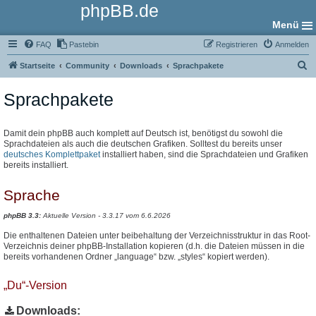
phpBB.de
Menü
FAQ
Pastebin
Registrieren
Anmelden
S
Startseite
Community
Downloads
Sprachpakete
u
Sprachpakete
c
h
e
Damit dein phpBB auch komplett auf Deutsch ist, benötigst du sowohl die
Sprachdateien als auch die deutschen Grafiken. Solltest du bereits unser
deutsches Komplettpaket
installiert haben, sind die Sprachdateien und Grafiken
bereits installiert.
Sprache
phpBB 3.3:
Aktuelle Version - 3.3.17 vom 6.6.2026
Die enthaltenen Dateien unter beibehaltung der Verzeichnisstruktur in das Root-
Verzeichnis deiner phpBB-Installation kopieren (d.h. die Dateien müssen in die
bereits vorhandenen Ordner „language“ bzw. „styles“ kopiert werden).
„Du“-Version
Downloads: