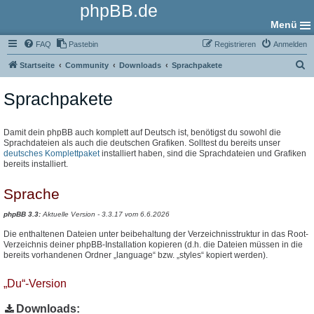
phpBB.de
Menü
FAQ
Pastebin
Registrieren
Anmelden
S
Startseite
Community
Downloads
Sprachpakete
u
Sprachpakete
c
h
e
Damit dein phpBB auch komplett auf Deutsch ist, benötigst du sowohl die
Sprachdateien als auch die deutschen Grafiken. Solltest du bereits unser
deutsches Komplettpaket
installiert haben, sind die Sprachdateien und Grafiken
bereits installiert.
Sprache
phpBB 3.3:
Aktuelle Version - 3.3.17 vom 6.6.2026
Die enthaltenen Dateien unter beibehaltung der Verzeichnisstruktur in das Root-
Verzeichnis deiner phpBB-Installation kopieren (d.h. die Dateien müssen in die
bereits vorhandenen Ordner „language“ bzw. „styles“ kopiert werden).
„Du“-Version
Downloads: