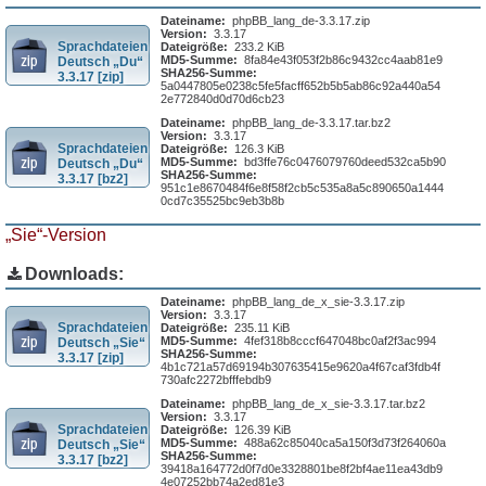
Dateiname:
phpBB_lang_de-3.3.17.zip
Version:
3.3.17
Sprachdateien
Dateigröße:
233.2 KiB
MD5-Summe:
8fa84e43f053f2b86c9432cc4aab81e9
Deutsch „Du“
SHA256-Summe:
3.3.17 [zip]
5a0447805e0238c5fe5facff652b5b5ab86c92a440a54
2e772840d0d70d6cb23
Dateiname:
phpBB_lang_de-3.3.17.tar.bz2
Version:
3.3.17
Sprachdateien
Dateigröße:
126.3 KiB
MD5-Summe:
bd3ffe76c0476079760deed532ca5b90
Deutsch „Du“
SHA256-Summe:
3.3.17 [bz2]
951c1e8670484f6e8f58f2cb5c535a8a5c890650a1444
0cd7c35525bc9eb3b8b
„Sie“-Version
Downloads:
Dateiname:
phpBB_lang_de_x_sie-3.3.17.zip
Version:
3.3.17
Sprachdateien
Dateigröße:
235.11 KiB
MD5-Summe:
4fef318b8cccf647048bc0af2f3ac994
Deutsch „Sie“
SHA256-Summe:
3.3.17 [zip]
4b1c721a57d69194b307635415e9620a4f67caf3fdb4f
730afc2272bfffebdb9
Dateiname:
phpBB_lang_de_x_sie-3.3.17.tar.bz2
Version:
3.3.17
Sprachdateien
Dateigröße:
126.39 KiB
MD5-Summe:
488a62c85040ca5a150f3d73f264060a
Deutsch „Sie“
SHA256-Summe:
3.3.17 [bz2]
39418a164772d0f7d0e3328801be8f2bf4ae11ea43db9
4e07252bb74a2ed81e3