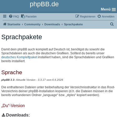
phpBB.de
Menü
FAQ
Pastebin
Registrieren
Anmelden
S
Startseite
Community
Downloads
Sprachpakete
u
Sprachpakete
c
h
e
Damit dein phpBB auch komplett auf Deutsch ist, benötigst du sowohl die
Sprachdateien als auch die deutschen Grafiken. Solltest du bereits unser
deutsches Komplettpaket
installiert haben, sind die Sprachdateien und Grafiken
bereits installiert.
Sprache
phpBB 3.3:
Aktuelle Version - 3.3.17 vom 6.6.2026
Die enthaltenen Dateien unter beibehaltung der Verzeichnisstruktur in das Root-
Verzeichnis deiner phpBB-Installation kopieren (d.h. die Dateien müssen in die
bereits vorhandenen Ordner „language“ bzw. „styles“ kopiert werden).
„Du“-Version
Downloads: