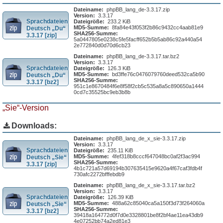
Dateiname:
phpBB_lang_de-3.3.17.zip
Version:
3.3.17
Sprachdateien
Dateigröße:
233.2 KiB
MD5-Summe:
8fa84e43f053f2b86c9432cc4aab81e9
Deutsch „Du“
SHA256-Summe:
3.3.17 [zip]
5a0447805e0238c5fe5facff652b5b5ab86c92a440a54
2e772840d0d70d6cb23
Dateiname:
phpBB_lang_de-3.3.17.tar.bz2
Version:
3.3.17
Sprachdateien
Dateigröße:
126.3 KiB
MD5-Summe:
bd3ffe76c0476079760deed532ca5b90
Deutsch „Du“
SHA256-Summe:
3.3.17 [bz2]
951c1e8670484f6e8f58f2cb5c535a8a5c890650a1444
0cd7c35525bc9eb3b8b
„Sie“-Version
Downloads:
Dateiname:
phpBB_lang_de_x_sie-3.3.17.zip
Version:
3.3.17
Sprachdateien
Dateigröße:
235.11 KiB
MD5-Summe:
4fef318b8cccf647048bc0af2f3ac994
Deutsch „Sie“
SHA256-Summe:
3.3.17 [zip]
4b1c721a57d69194b307635415e9620a4f67caf3fdb4f
730afc2272bfffebdb9
Dateiname:
phpBB_lang_de_x_sie-3.3.17.tar.bz2
Version:
3.3.17
Sprachdateien
Dateigröße:
126.39 KiB
MD5-Summe:
488a62c85040ca5a150f3d73f264060a
Deutsch „Sie“
SHA256-Summe:
3.3.17 [bz2]
39418a164772d0f7d0e3328801be8f2bf4ae11ea43db9
4e07252bb74a2ed81e3