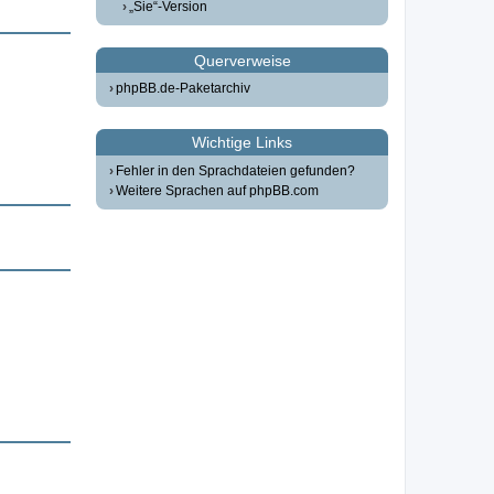
„Sie“-Version
Querverweise
phpBB.de-Paketarchiv
Wichtige Links
Fehler in den Sprachdateien gefunden?
Weitere Sprachen auf phpBB.com