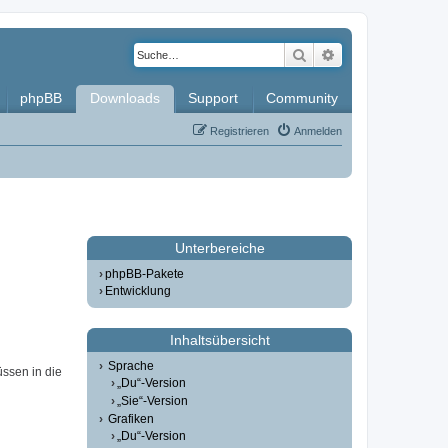
Suche
Erweiterte Such
phpBB
Downloads
Support
Community
Registrieren
Anmelden
Unterbereiche
phpBB-Pakete
Entwicklung
Inhaltsübersicht
Sprache
üssen in die
„Du“-Version
„Sie“-Version
Grafiken
„Du“-Version