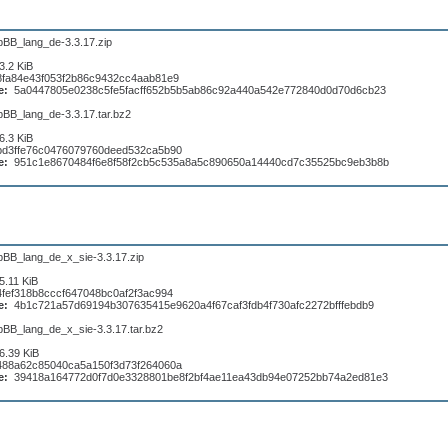
pBB_lang_de-3.3.17.zip
3.2 KiB
8fa84e43f053f2b86c9432cc4aab81e9
e:
5a0447805e0238c5fe5facff652b5b5ab86c92a440a542e772840d0d70d6cb23
pBB_lang_de-3.3.17.tar.bz2
6.3 KiB
bd3ffe76c0476079760deed532ca5b90
e:
951c1e8670484f6e8f58f2cb5c535a8a5c890650a14440cd7c35525bc9eb3b8b
pBB_lang_de_x_sie-3.3.17.zip
5.11 KiB
4fef318b8cccf647048bc0af2f3ac994
e:
4b1c721a57d69194b307635415e9620a4f67caf3fdb4f730afc2272bfffebdb9
pBB_lang_de_x_sie-3.3.17.tar.bz2
6.39 KiB
488a62c85040ca5a150f3d73f264060a
e:
39418a164772d0f7d0e3328801be8f2bf4ae11ea43db94e07252bb74a2ed81e3