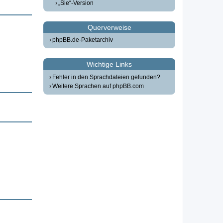
„Sie“-Version
Querverweise
phpBB.de-Paketarchiv
Wichtige Links
Fehler in den Sprachdateien gefunden?
Weitere Sprachen auf phpBB.com