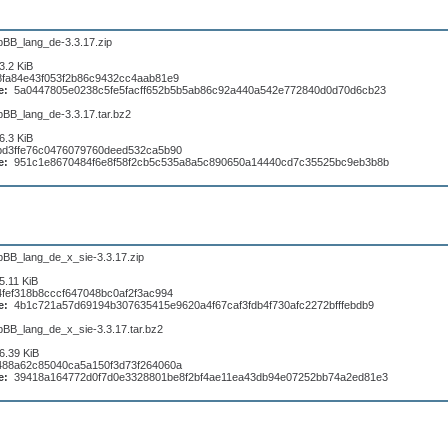
pBB_lang_de-3.3.17.zip
3.2 KiB
8fa84e43f053f2b86c9432cc4aab81e9
e:
5a0447805e0238c5fe5facff652b5b5ab86c92a440a542e772840d0d70d6cb23
pBB_lang_de-3.3.17.tar.bz2
6.3 KiB
bd3ffe76c0476079760deed532ca5b90
e:
951c1e8670484f6e8f58f2cb5c535a8a5c890650a14440cd7c35525bc9eb3b8b
pBB_lang_de_x_sie-3.3.17.zip
5.11 KiB
4fef318b8cccf647048bc0af2f3ac994
e:
4b1c721a57d69194b307635415e9620a4f67caf3fdb4f730afc2272bfffebdb9
pBB_lang_de_x_sie-3.3.17.tar.bz2
6.39 KiB
488a62c85040ca5a150f3d73f264060a
e:
39418a164772d0f7d0e3328801be8f2bf4ae11ea43db94e07252bb74a2ed81e3