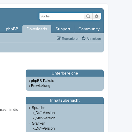
Suche
Erweiterte Such
phpBB
Downloads
Support
Community
Registrieren
Anmelden
Unterbereiche
phpBB-Pakete
Entwicklung
Inhaltsübersicht
Sprache
üssen in die
„Du“-Version
„Sie“-Version
Grafiken
„Du“-Version