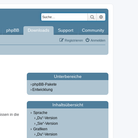
Suche
Erweiterte Such
phpBB
Downloads
Support
Community
Registrieren
Anmelden
Unterbereiche
phpBB-Pakete
Entwicklung
Inhaltsübersicht
Sprache
üssen in die
„Du“-Version
„Sie“-Version
Grafiken
„Du“-Version