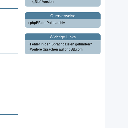
„Sie“-Version
Querverweise
phpBB.de-Paketarchiv
Wichtige Links
Fehler in den Sprachdateien gefunden?
Weitere Sprachen auf phpBB.com