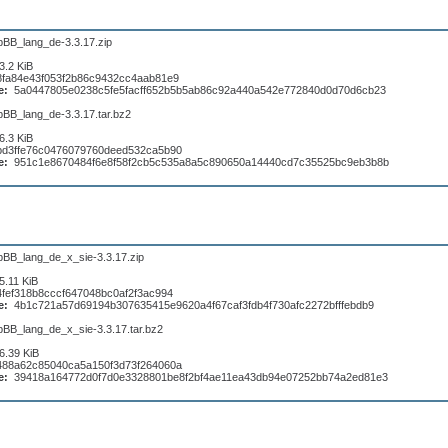
pBB_lang_de-3.3.17.zip
3.2 KiB
8fa84e43f053f2b86c9432cc4aab81e9
e:
5a0447805e0238c5fe5facff652b5b5ab86c92a440a542e772840d0d70d6cb23
pBB_lang_de-3.3.17.tar.bz2
6.3 KiB
bd3ffe76c0476079760deed532ca5b90
e:
951c1e8670484f6e8f58f2cb5c535a8a5c890650a14440cd7c35525bc9eb3b8b
pBB_lang_de_x_sie-3.3.17.zip
5.11 KiB
4fef318b8cccf647048bc0af2f3ac994
e:
4b1c721a57d69194b307635415e9620a4f67caf3fdb4f730afc2272bfffebdb9
pBB_lang_de_x_sie-3.3.17.tar.bz2
6.39 KiB
488a62c85040ca5a150f3d73f264060a
e:
39418a164772d0f7d0e3328801be8f2bf4ae11ea43db94e07252bb74a2ed81e3