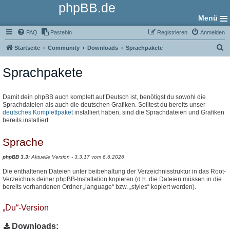
phpBB.de
Menü
FAQ
Pastebin
Registrieren
Anmelden
S
Startseite
Community
Downloads
Sprachpakete
u
Sprachpakete
c
h
e
Damit dein phpBB auch komplett auf Deutsch ist, benötigst du sowohl die
Sprachdateien als auch die deutschen Grafiken. Solltest du bereits unser
deutsches Komplettpaket
installiert haben, sind die Sprachdateien und Grafiken
bereits installiert.
Sprache
phpBB 3.3:
Aktuelle Version - 3.3.17 vom 6.6.2026
Die enthaltenen Dateien unter beibehaltung der Verzeichnisstruktur in das Root-
Verzeichnis deiner phpBB-Installation kopieren (d.h. die Dateien müssen in die
bereits vorhandenen Ordner „language“ bzw. „styles“ kopiert werden).
„Du“-Version
Downloads: