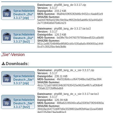
Dateiname:
phpBB_lang_de-3.3.17.zip
Version:
3.3.17
Sprachdateien
Dateigröße:
233.2 KiB
MD5-Summe:
8fa84e43f053f2b86c9432cc4aab81e9
Deutsch „Du“
SHA256-Summe:
3.3.17 [zip]
5a0447805e0238c5fe5facff652b5b5ab86c92a440a54
2e772840d0d70d6cb23
Dateiname:
phpBB_lang_de-3.3.17.tar.bz2
Version:
3.3.17
Sprachdateien
Dateigröße:
126.3 KiB
MD5-Summe:
bd3ffe76c0476079760deed532ca5b90
Deutsch „Du“
SHA256-Summe:
3.3.17 [bz2]
951c1e8670484f6e8f58f2cb5c535a8a5c890650a1444
0cd7c35525bc9eb3b8b
„Sie“-Version
Downloads:
Dateiname:
phpBB_lang_de_x_sie-3.3.17.zip
Version:
3.3.17
Sprachdateien
Dateigröße:
235.11 KiB
MD5-Summe:
4fef318b8cccf647048bc0af2f3ac994
Deutsch „Sie“
SHA256-Summe:
3.3.17 [zip]
4b1c721a57d69194b307635415e9620a4f67caf3fdb4f
730afc2272bfffebdb9
Dateiname:
phpBB_lang_de_x_sie-3.3.17.tar.bz2
Version:
3.3.17
Sprachdateien
Dateigröße:
126.39 KiB
MD5-Summe:
488a62c85040ca5a150f3d73f264060a
Deutsch „Sie“
SHA256-Summe:
3.3.17 [bz2]
39418a164772d0f7d0e3328801be8f2bf4ae11ea43db9
4e07252bb74a2ed81e3