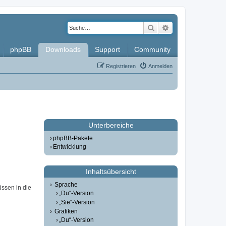
Suche
Erweiterte Such
phpBB
Downloads
Support
Community
Registrieren
Anmelden
Unterbereiche
phpBB-Pakete
Entwicklung
Inhaltsübersicht
Sprache
üssen in die
„Du“-Version
„Sie“-Version
Grafiken
„Du“-Version