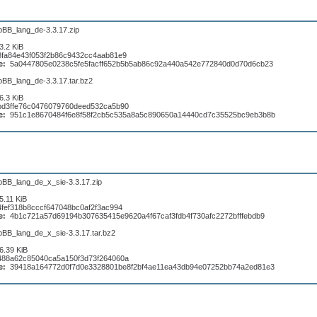
pBB_lang_de-3.3.17.zip
3.2 KiB
8fa84e43f053f2b86c9432cc4aab81e9
e:
5a0447805e0238c5fe5facff652b5b5ab86c92a440a542e772840d0d70d6cb23
pBB_lang_de-3.3.17.tar.bz2
6.3 KiB
bd3ffe76c0476079760deed532ca5b90
e:
951c1e8670484f6e8f58f2cb5c535a8a5c890650a14440cd7c35525bc9eb3b8b
pBB_lang_de_x_sie-3.3.17.zip
5.11 KiB
4fef318b8cccf647048bc0af2f3ac994
e:
4b1c721a57d69194b307635415e9620a4f67caf3fdb4f730afc2272bfffebdb9
pBB_lang_de_x_sie-3.3.17.tar.bz2
6.39 KiB
488a62c85040ca5a150f3d73f264060a
e:
39418a164772d0f7d0e3328801be8f2bf4ae11ea43db94e07252bb74a2ed81e3