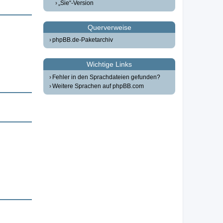
„Sie“-Version
Querverweise
phpBB.de-Paketarchiv
Wichtige Links
Fehler in den Sprachdateien gefunden?
Weitere Sprachen auf phpBB.com