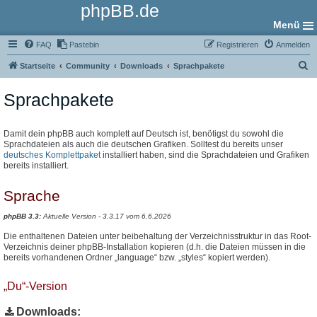
phpBB.de
Menü
FAQ
Pastebin
Registrieren
Anmelden
S
Startseite
Community
Downloads
Sprachpakete
u
Sprachpakete
c
h
e
Damit dein phpBB auch komplett auf Deutsch ist, benötigst du sowohl die
Sprachdateien als auch die deutschen Grafiken. Solltest du bereits unser
deutsches Komplettpaket
installiert haben, sind die Sprachdateien und Grafiken
bereits installiert.
Sprache
phpBB 3.3:
Aktuelle Version - 3.3.17 vom 6.6.2026
Die enthaltenen Dateien unter beibehaltung der Verzeichnisstruktur in das Root-
Verzeichnis deiner phpBB-Installation kopieren (d.h. die Dateien müssen in die
bereits vorhandenen Ordner „language“ bzw. „styles“ kopiert werden).
„Du“-Version
Downloads: