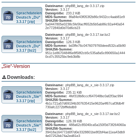
Dateiname:
phpBB_lang_de-3.3.17.zip
Version:
3.3.17
Sprachdateien
Dateigröße:
233.2 KiB
MD5-Summe:
8fa84e43f053f2b86c9432cc4aab81e9
Deutsch „Du“
SHA256-Summe:
3.3.17 [zip]
5a0447805e0238c5fe5facff652b5b5ab86c92a440a54
2e772840d0d70d6cb23
Dateiname:
phpBB_lang_de-3.3.17.tar.bz2
Version:
3.3.17
Sprachdateien
Dateigröße:
126.3 KiB
MD5-Summe:
bd3ffe76c0476079760deed532ca5b90
Deutsch „Du“
SHA256-Summe:
3.3.17 [bz2]
951c1e8670484f6e8f58f2cb5c535a8a5c890650a1444
0cd7c35525bc9eb3b8b
„Sie“-Version
Downloads:
Dateiname:
phpBB_lang_de_x_sie-3.3.17.zip
Version:
3.3.17
Sprachdateien
Dateigröße:
235.11 KiB
MD5-Summe:
4fef318b8cccf647048bc0af2f3ac994
Deutsch „Sie“
SHA256-Summe:
3.3.17 [zip]
4b1c721a57d69194b307635415e9620a4f67caf3fdb4f
730afc2272bfffebdb9
Dateiname:
phpBB_lang_de_x_sie-3.3.17.tar.bz2
Version:
3.3.17
Sprachdateien
Dateigröße:
126.39 KiB
MD5-Summe:
488a62c85040ca5a150f3d73f264060a
Deutsch „Sie“
SHA256-Summe:
3.3.17 [bz2]
39418a164772d0f7d0e3328801be8f2bf4ae11ea43db9
4e07252bb74a2ed81e3