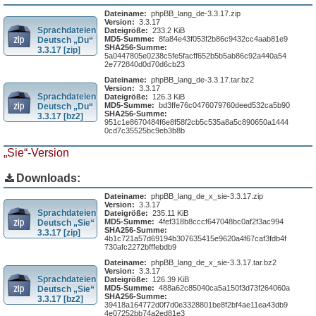
Dateiname:
phpBB_lang_de-3.3.17.zip
Version:
3.3.17
Sprachdateien
Dateigröße:
233.2 KiB
MD5-Summe:
8fa84e43f053f2b86c9432cc4aab81e9
Deutsch „Du“
SHA256-Summe:
3.3.17 [zip]
5a0447805e0238c5fe5facff652b5b5ab86c92a440a54
2e772840d0d70d6cb23
Dateiname:
phpBB_lang_de-3.3.17.tar.bz2
Version:
3.3.17
Sprachdateien
Dateigröße:
126.3 KiB
MD5-Summe:
bd3ffe76c0476079760deed532ca5b90
Deutsch „Du“
SHA256-Summe:
3.3.17 [bz2]
951c1e8670484f6e8f58f2cb5c535a8a5c890650a1444
0cd7c35525bc9eb3b8b
„Sie“-Version
Downloads:
Dateiname:
phpBB_lang_de_x_sie-3.3.17.zip
Version:
3.3.17
Sprachdateien
Dateigröße:
235.11 KiB
MD5-Summe:
4fef318b8cccf647048bc0af2f3ac994
Deutsch „Sie“
SHA256-Summe:
3.3.17 [zip]
4b1c721a57d69194b307635415e9620a4f67caf3fdb4f
730afc2272bfffebdb9
Dateiname:
phpBB_lang_de_x_sie-3.3.17.tar.bz2
Version:
3.3.17
Sprachdateien
Dateigröße:
126.39 KiB
MD5-Summe:
488a62c85040ca5a150f3d73f264060a
Deutsch „Sie“
SHA256-Summe:
3.3.17 [bz2]
39418a164772d0f7d0e3328801be8f2bf4ae11ea43db9
4e07252bb74a2ed81e3