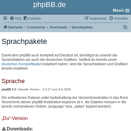
phpBB.de
Menü
FAQ
Pastebin
Registrieren
Anmelden
S
Startseite
Community
Downloads
Sprachpakete
u
Sprachpakete
c
h
e
Damit dein phpBB auch komplett auf Deutsch ist, benötigst du sowohl die
Sprachdateien als auch die deutschen Grafiken. Solltest du bereits unser
deutsches Komplettpaket
installiert haben, sind die Sprachdateien und Grafiken
bereits installiert.
Sprache
phpBB 3.3:
Aktuelle Version - 3.3.17 vom 6.6.2026
Die enthaltenen Dateien unter beibehaltung der Verzeichnisstruktur in das Root-
Verzeichnis deiner phpBB-Installation kopieren (d.h. die Dateien müssen in die
bereits vorhandenen Ordner „language“ bzw. „styles“ kopiert werden).
„Du“-Version
Downloads: