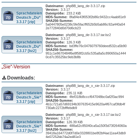
Dateiname:
phpBB_lang_de-3.3.17.zip
Version:
3.3.17
Sprachdateien
Dateigröße:
233.2 KiB
MD5-Summe:
8fa84e43f053f2b86c9432cc4aab81e9
Deutsch „Du“
SHA256-Summe:
3.3.17 [zip]
5a0447805e0238c5fe5facff652b5b5ab86c92a440a54
2e772840d0d70d6cb23
Dateiname:
phpBB_lang_de-3.3.17.tar.bz2
Version:
3.3.17
Sprachdateien
Dateigröße:
126.3 KiB
MD5-Summe:
bd3ffe76c0476079760deed532ca5b90
Deutsch „Du“
SHA256-Summe:
3.3.17 [bz2]
951c1e8670484f6e8f58f2cb5c535a8a5c890650a1444
0cd7c35525bc9eb3b8b
„Sie“-Version
Downloads:
Dateiname:
phpBB_lang_de_x_sie-3.3.17.zip
Version:
3.3.17
Sprachdateien
Dateigröße:
235.11 KiB
MD5-Summe:
4fef318b8cccf647048bc0af2f3ac994
Deutsch „Sie“
SHA256-Summe:
3.3.17 [zip]
4b1c721a57d69194b307635415e9620a4f67caf3fdb4f
730afc2272bfffebdb9
Dateiname:
phpBB_lang_de_x_sie-3.3.17.tar.bz2
Version:
3.3.17
Sprachdateien
Dateigröße:
126.39 KiB
MD5-Summe:
488a62c85040ca5a150f3d73f264060a
Deutsch „Sie“
SHA256-Summe:
3.3.17 [bz2]
39418a164772d0f7d0e3328801be8f2bf4ae11ea43db9
4e07252bb74a2ed81e3