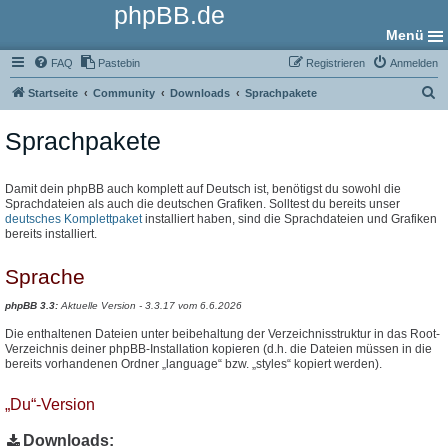
phpBB.de
Menü
FAQ
Pastebin
Registrieren
Anmelden
S
Startseite
Community
Downloads
Sprachpakete
u
Sprachpakete
c
h
e
Damit dein phpBB auch komplett auf Deutsch ist, benötigst du sowohl die
Sprachdateien als auch die deutschen Grafiken. Solltest du bereits unser
deutsches Komplettpaket
installiert haben, sind die Sprachdateien und Grafiken
bereits installiert.
Sprache
phpBB 3.3:
Aktuelle Version - 3.3.17 vom 6.6.2026
Die enthaltenen Dateien unter beibehaltung der Verzeichnisstruktur in das Root-
Verzeichnis deiner phpBB-Installation kopieren (d.h. die Dateien müssen in die
bereits vorhandenen Ordner „language“ bzw. „styles“ kopiert werden).
„Du“-Version
Downloads: