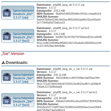
Dateiname:
phpBB_lang_de-3.3.17.zip
Version:
3.3.17
Sprachdateien
Dateigröße:
233.2 KiB
MD5-Summe:
8fa84e43f053f2b86c9432cc4aab81e9
Deutsch „Du“
SHA256-Summe:
3.3.17 [zip]
5a0447805e0238c5fe5facff652b5b5ab86c92a440a54
2e772840d0d70d6cb23
Dateiname:
phpBB_lang_de-3.3.17.tar.bz2
Version:
3.3.17
Sprachdateien
Dateigröße:
126.3 KiB
MD5-Summe:
bd3ffe76c0476079760deed532ca5b90
Deutsch „Du“
SHA256-Summe:
3.3.17 [bz2]
951c1e8670484f6e8f58f2cb5c535a8a5c890650a1444
0cd7c35525bc9eb3b8b
„Sie“-Version
Downloads:
Dateiname:
phpBB_lang_de_x_sie-3.3.17.zip
Version:
3.3.17
Sprachdateien
Dateigröße:
235.11 KiB
MD5-Summe:
4fef318b8cccf647048bc0af2f3ac994
Deutsch „Sie“
SHA256-Summe:
3.3.17 [zip]
4b1c721a57d69194b307635415e9620a4f67caf3fdb4f
730afc2272bfffebdb9
Dateiname:
phpBB_lang_de_x_sie-3.3.17.tar.bz2
Version:
3.3.17
Sprachdateien
Dateigröße:
126.39 KiB
MD5-Summe:
488a62c85040ca5a150f3d73f264060a
Deutsch „Sie“
SHA256-Summe:
3.3.17 [bz2]
39418a164772d0f7d0e3328801be8f2bf4ae11ea43db9
4e07252bb74a2ed81e3