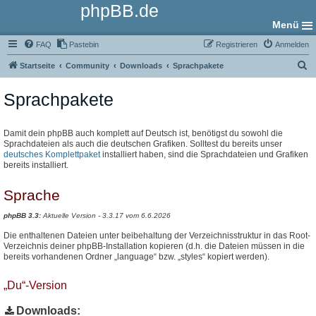
phpBB.de
Menü
FAQ
Pastebin
Registrieren
Anmelden
S
Startseite
Community
Downloads
Sprachpakete
u
Sprachpakete
c
h
e
Damit dein phpBB auch komplett auf Deutsch ist, benötigst du sowohl die
Sprachdateien als auch die deutschen Grafiken. Solltest du bereits unser
deutsches Komplettpaket
installiert haben, sind die Sprachdateien und Grafiken
bereits installiert.
Sprache
phpBB 3.3:
Aktuelle Version - 3.3.17 vom 6.6.2026
Die enthaltenen Dateien unter beibehaltung der Verzeichnisstruktur in das Root-
Verzeichnis deiner phpBB-Installation kopieren (d.h. die Dateien müssen in die
bereits vorhandenen Ordner „language“ bzw. „styles“ kopiert werden).
„Du“-Version
Downloads: