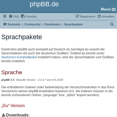
phpBB.de
Menü
FAQ
Pastebin
Registrieren
Anmelden
S
Startseite
Community
Downloads
Sprachpakete
u
Sprachpakete
c
h
e
Damit dein phpBB auch komplett auf Deutsch ist, benötigst du sowohl die
Sprachdateien als auch die deutschen Grafiken. Solltest du bereits unser
deutsches Komplettpaket
installiert haben, sind die Sprachdateien und Grafiken
bereits installiert.
Sprache
phpBB 3.3:
Aktuelle Version - 3.3.17 vom 6.6.2026
Die enthaltenen Dateien unter beibehaltung der Verzeichnisstruktur in das Root-
Verzeichnis deiner phpBB-Installation kopieren (d.h. die Dateien müssen in die
bereits vorhandenen Ordner „language“ bzw. „styles“ kopiert werden).
„Du“-Version
Downloads: