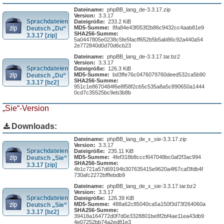
Dateiname:
phpBB_lang_de-3.3.17.zip
Version:
3.3.17
Sprachdateien
Dateigröße:
233.2 KiB
MD5-Summe:
8fa84e43f053f2b86c9432cc4aab81e9
Deutsch „Du“
SHA256-Summe:
3.3.17 [zip]
5a0447805e0238c5fe5facff652b5b5ab86c92a440a54
2e772840d0d70d6cb23
Dateiname:
phpBB_lang_de-3.3.17.tar.bz2
Version:
3.3.17
Sprachdateien
Dateigröße:
126.3 KiB
MD5-Summe:
bd3ffe76c0476079760deed532ca5b90
Deutsch „Du“
SHA256-Summe:
3.3.17 [bz2]
951c1e8670484f6e8f58f2cb5c535a8a5c890650a1444
0cd7c35525bc9eb3b8b
„Sie“-Version
Downloads:
Dateiname:
phpBB_lang_de_x_sie-3.3.17.zip
Version:
3.3.17
Sprachdateien
Dateigröße:
235.11 KiB
MD5-Summe:
4fef318b8cccf647048bc0af2f3ac994
Deutsch „Sie“
SHA256-Summe:
3.3.17 [zip]
4b1c721a57d69194b307635415e9620a4f67caf3fdb4f
730afc2272bfffebdb9
Dateiname:
phpBB_lang_de_x_sie-3.3.17.tar.bz2
Version:
3.3.17
Sprachdateien
Dateigröße:
126.39 KiB
MD5-Summe:
488a62c85040ca5a150f3d73f264060a
Deutsch „Sie“
SHA256-Summe:
3.3.17 [bz2]
39418a164772d0f7d0e3328801be8f2bf4ae11ea43db9
4e07252bb74a2ed81e3