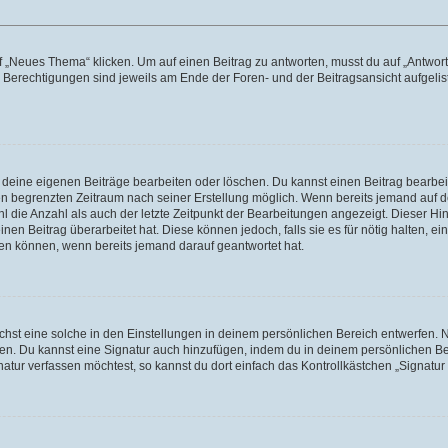
„Neues Thema“ klicken. Um auf einen Beitrag zu antworten, musst du auf „Antworte
e Berechtigungen sind jeweils am Ende der Foren- und der Beitragsansicht aufgeliste
r deine eigenen Beiträge bearbeiten oder löschen. Du kannst einen Beitrag bearbe
inen begrenzten Zeitraum nach seiner Erstellung möglich. Wenn bereits jemand auf de
 die Anzahl als auch der letzte Zeitpunkt der Bearbeitungen angezeigt. Dieser Hi
en Beitrag überarbeitet hat. Diese können jedoch, falls sie es für nötig halten, ei
hen können, wenn bereits jemand darauf geantwortet hat.
st eine solche in den Einstellungen in deinem persönlichen Bereich entwerfen. Na
eren. Du kannst eine Signatur auch hinzufügen, indem du in deinem persönlichen 
atur verfassen möchtest, so kannst du dort einfach das Kontrollkästchen „Signatu