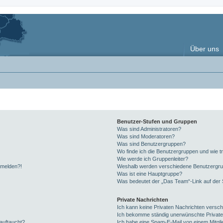
Über uns
Benutzer-Stufen und Gruppen
Was sind Administratoren?
Was sind Moderatoren?
Was sind Benutzergruppen?
Wo finde ich die Benutzergruppen und wie tr
Wie werde ich Gruppenleiter?
anmelden?!
Weshalb werden verschiedene Benutzergrupp
Was ist eine Hauptgruppe?
Was bedeutet der „Das Team“-Link auf der S
Private Nachrichten
Ich kann keine Privaten Nachrichten versch
Ich bekomme ständig unerwünschte Private
auftaucht?
Ich habe eine Spam-E-Mail von einem Mitgli