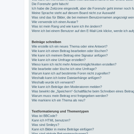
Die Forenuhr geht falsch!
Ich habe die Zeitzone eingestellt, aber die Forenuhr geht immer noch f
Meine Sprache steht auf diesem Board nicht zur Auswahl!
Was sind das für Bilder, die bei meinem Benutzernamen angezeigt we
Wie verwende ich einen Avatar?
Was ist mein Rang und wie kann ich ihn ändern?
Wenn ich bei einem Benutzer auf den E-Mail-Link klicke, werde ich au
Beiträge schreiben
Wie erstelle ich ein neues Thema oder eine Antwort?
Wie kann ich einen Beitrag bearbeiten oder löschen?
Wie kann ich meinem Beitrag eine Signatur anfügen?
Wie kann ich eine Umfrage erstellen?
Wieso kann ich nicht mehr Antwortmöglichkeiten erstellen?
Wie bearbeite oder lösche ich eine Umfrage?
Warum kann ich auf bestimmte Foren nicht zugreifen?
Weshalb kann ich keine Dateianhänge anfügen?
Weshalb wurde ich verwarnt?
Wie kann ich Beiträge den Moderatoren melden?
Was bewirkt die „Speichern“-Schaltfläche beim Schreiben eines Beitra
Warum muss mein Beitrag erst freigegeben werden?
Wie markiere ich ein Thema als neu?
Textformatierung und Thementypen
Was ist BBCode?
Kann ich HTML benutzen?
Was sind Smileys?
Kann ich Bilder in meine Beiträge einfügen?
Was sind globale Bekanntmachungen?