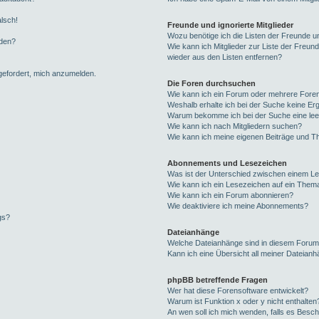
alsch!
Freunde und ignorierte Mitglieder
Wozu benötige ich die Listen der Freunde un
rden?
Wie kann ich Mitglieder zur Liste der Freund
wieder aus den Listen entfernen?
fgefordert, mich anzumelden.
Die Foren durchsuchen
Wie kann ich ein Forum oder mehrere For
Weshalb erhalte ich bei der Suche keine Er
Warum bekomme ich bei der Suche eine lee
Wie kann ich nach Mitgliedern suchen?
Wie kann ich meine eigenen Beiträge und T
Abonnements und Lesezeichen
Was ist der Unterschied zwischen einem L
Wie kann ich ein Lesezeichen auf ein Them
Wie kann ich ein Forum abonnieren?
Wie deaktiviere ich meine Abonnements?
gs?
Dateianhänge
Welche Dateianhänge sind in diesem Forum
Kann ich eine Übersicht all meiner Dateian
phpBB betreffende Fragen
Wer hat diese Forensoftware entwickelt?
Warum ist Funktion x oder y nicht enthalten
An wen soll ich mich wenden, falls es Besc