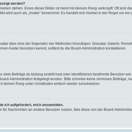
gezeigt werden?
amen stehen. Eines dieser Bilder ist meist mit deinem Rang verknüpft: Oft sind di
ld wird auch als „Avatar“ bezeichnet. Es handelt sich hierbei in der Regel um ein
 Avatar über eine der folgenden vier Methoden hinzufügen: Gravatar, Galerie, Rem
en Avatar benutzen kannst, solltest du die Board-Administration kontaktieren.
viele Beiträge du bislang erstellt hast oder identifizieren bestimmte Benutzer w
 Board-Administration festgelegt wurden. Bitte schreibe keine sinnlosen Beiträge
wird deinen Rang unter Umständen einfach wieder zurücksetzen.
rde ich aufgefordert, mich anzumelden.
ion für Nachrichten an andere Benutzer nutzen, falls diese von der Board-Administ