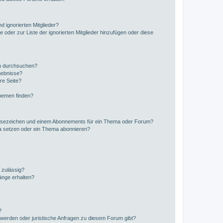
d ignorierten Mitglieder?
e oder zur Liste der ignorierten Mitglieder hinzufügen oder diese
en durchsuchen?
gebnisse?
re Seite?
hemen finden?
esezeichen und einem Abonnements für ein Thema oder Forum?
a setzen oder ein Thema abonnieren?
 zulässig?
hänge erhalten?
?
hwerden oder juristische Anfragen zu diesem Forum gibt?