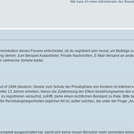
Wie kann ich einen Administrator des Board
istration dieses Forums entscheidet, ob du registriert sein musst, um Beiträge zu s
ung stehen: zum Beispiel Avatarbilder, Private Nachrichten, E-Mail-Versand an ander
 zahlreiche Vorteile bietet.
t of 1998 (deutsch: Gesetz zum Schutz der Privatsphäre von Kindern im Internet vo
unter 13 Jahren erheben, hierzu die Zustimmung der Eltern beziehungsweise des o
h zu registrieren versuchst, zutrifft, ziehe einen rechtlichen Beistand zu Rate. Bit
für Rechtsangelegenheiten jeglicher Art ist; außer solchen, die unter der Frage „
.
g komplett ausgeschaltet hat, damit sich keine neuen Benutzer mehr anmelden könn