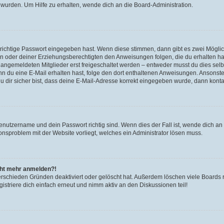
 wurden. Um Hilfe zu erhalten, wende dich an die Board-Administration.
 richtige Passwort eingegeben hast. Wenn diese stimmen, dann gibt es zwei Mögl
tern oder deiner Erziehungsberechtigten den Anweisungen folgen, die du erhalten ha
u angemeldeten Mitglieder erst freigeschaltet werden – entweder musst du dies selbs
. Wenn du eine E-Mail erhalten hast, folge den dort enthaltenen Anweisungen. Ansons
 dir sicher bist, dass deine E-Mail-Adresse korrekt eingegeben wurde, dann kontak
Benutzername und dein Passwort richtig sind. Wenn dies der Fall ist, wende dich a
ionsproblem mit der Website vorliegt, welches ein Administrator lösen muss.
icht mehr anmelden?!
erschieden Gründen deaktiviert oder gelöscht hat. Außerdem löschen viele Boards r
triere dich einfach erneut und nimm aktiv an den Diskussionen teil!