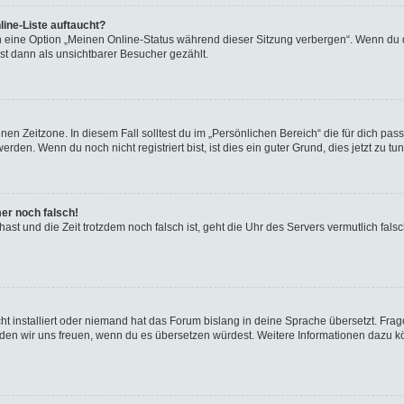
ine-Liste auftaucht?
n eine Option „Meinen Online-Status während dieser Sitzung verbergen“. Wenn du d
st dann als unsichtbarer Besucher gezählt.
en Zeitzone. In diesem Fall solltest du im „Persönlichen Bereich“ die für dich passe
den. Wenn du noch nicht registriert bist, ist dies ein guter Grund, dies jetzt zu tun
mer noch falsch!
t hast und die Zeit trotzdem noch falsch ist, geht die Uhr des Servers vermutlich fal
t installiert oder niemand hat das Forum bislang in deine Sprache übersetzt. Frag
, würden wir uns freuen, wenn du es übersetzen würdest. Weitere Informationen dazu