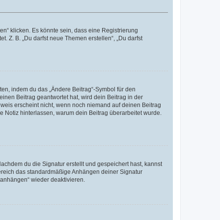
n“ klicken. Es könnte sein, dass eine Registrierung
t. Z. B. „Du darfst neue Themen erstellen“, „Du darfst
iten, indem du das „Ändere Beitrag“-Symbol für den
inen Beitrag geantwortet hat, wird dein Beitrag in der
nweis erscheint nicht, wenn noch niemand auf deinen Beitrag
ne Notiz hinterlassen, warum dein Beitrag überarbeitet wurde.
chdem du die Signatur erstellt und gespeichert hast, kannst
Bereich das standardmäßige Anhängen deiner Signatur
r anhängen“ wieder deaktivieren.