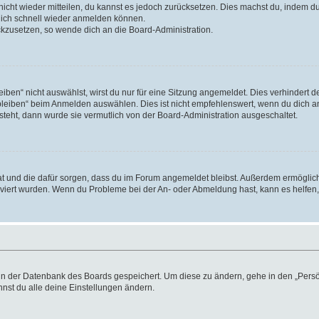
 nicht wieder mitteilen, du kannst es jedoch zurücksetzen. Dies machst du, indem 
 dich schnell wieder anmelden können.
ückzusetzen, so wende dich an die Board-Administration.
en“ nicht auswählst, wirst du nur für eine Sitzung angemeldet. Dies verhindert 
leiben“ beim Anmelden auswählen. Dies ist nicht empfehlenswert, wenn du dich an
 steht, dann wurde sie vermutlich von der Board-Administration ausgeschaltet.
 hat und die dafür sorgen, dass du im Forum angemeldet bleibst. Außerdem ermögli
tiviert wurden. Wenn du Probleme bei der An- oder Abmeldung hast, kann es helfen
n in der Datenbank des Boards gespeichert. Um diese zu ändern, gehe in den „Persö
nst du alle deine Einstellungen ändern.