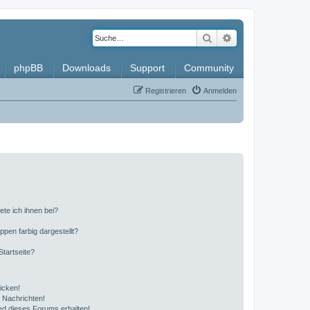
Suche
Erweiterte Such
phpBB
Downloads
Support
Community
Registrieren
Anmelden
ete ich ihnen bei?
en farbig dargestellt?
tartseite?
icken!
 Nachrichten!
ed dieses Forums erhalten!