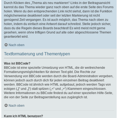
Durch Klicken des „Thema als neu markieren“-Links in der Beitragsansicht
kannst du das Thema wieder ganz nach oben auf die erste Seite des Forums
holen. Wenn du den entsprechenden Link nicht siehst, dann ist die Funktion
möglicherweise deaktiviert oder seit der letzten Markierung ist nicht
genügend Zeit vergangen. Es ist auch möglich, das Thema nach oben zu
holen, indem du einfach eine Antwort darauf schreibst. Stelle jedoch sicher,
dass du die Regeln dieses Boards beachtest! Es wird meist nicht gerne
gesehen, wenn ohne triftigen Grund auf alte oder abgeschlossene Themen
geantwortet wird.
Nach oben
Textformatierung und Thementypen
Was ist BBCode?
BBCode ist eine spezielle Umsetzung von HTML, die dir weitreichende
Formatierungsmöglichkeiten für deinen Text gibt. Die Rechte zur
Verwendung von BBCode werden durch die Board-Administration vergeben,
können jedoch auch durch dich für jeden einzelnen Beitrag deaktiviert
werden. BBCode ist ähnlich wie HTML aufgebaut, jedoch werden Tags von
eckigen („[“ und „]“) statt spitzen („<“ und „>“) Klammern eingeschlossen.
Weitere Informationen zu BBCode findest du auf einer speziellen Hilfe-Seite,
die von der Seite zur Beitragserstellung aus zugänglich ist.
Nach oben
Kann ich HTML benutzen?