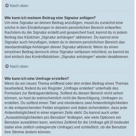
Nach oben
Wie kann ich meinem Beitrag eine Signatur anfügen?
Um eine Signatur an deinen Beitrag anzufügen, musst du zunächst eine
solche in den Einstellungen in deinem persönlichen Bereich entwerfen.
Nachdem du die Signatur erstellt und gespeichert hast, kannst du in jedem
Beitrag das Kästchen „Signatur anhängen“ aktivieren. Du kannst eine
Signatur auch hinzufügen, indem du in deinem persönlichen Bereich das
standardmäßige Anhängen deiner Signatur aktivierst. Wenn du einen
einzelnen Beitrag dennoch ohne Signatur verfassen möchtest, so kannst du
dort einfach das Kontrollkästchen „Signatur anhängen“ wieder deaktivieren.
Nach oben
Wie kann ich eine Umfrage erstellen?
Wenn du ein neues Thema eröffnest oder den ersten Beitrag eines Themas
bearbeitest, findest du ein Register „Umfrage erstellen“ unterhalb des
Formulars zur Beitragserstellung. Solltest du diesen Bereich nicht sehen
können, so hast du wahrscheinlich nicht die Berechtigung, Umfragen zu
erstellen. Du solltest einen Titel und mindestens zwei Antwortmöglichkeiten
in die entsprechenden Felder eingeben und dabei sicherstellen, dass jede
Antwortmöglichkeit in einer eigenen Zeile steht. Du kannst auch unter
„Auswahlmöglichkeiten pro Benutzer“ festlegen, wie viele Optionen ein
Benutzer auswählen kann, welches Zeitlimit für die Umfrage gilt (0 bedeutet
dabei eine zeitlich unbegrenzte Umfrage) und schließlich, ob die Benutzer
ihre Stimme ändern können.