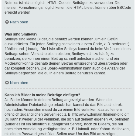
Nein, es ist nicht möglich, HTML-Code in Beiträgen zu verwenden. Die
meisten Formatierungsmöglichkeiten, die HTML bietet, können über BBCode
erreicht werden.
Nach oben
Was sind Smileys?
Smileys sind kleine Bilder, die benutzt werden können, um ein Gefühl
auszudrücken. Für jeden Smiley gibt es einen kurzen Code, z. B. bedeutet :)
fröhlich und :( traurig. Die Liste aller Smileys kannst du beim Verfassen eines
Beitrags sehen. Versuche bitte trotzdem, Smileys nicht zu häufig zu
benutzen, sie können einen Beitrag schnell unlesbar machen und ein
Moderator könnte deshalb deinen Beitrag entsprechend überarbeiten oder
gar komplett löschen. Die Board-Administration kann auch die Anzahl der
Smileys begrenzen, die du in einem Beitrag benutzen kannst.
Nach oben
Kann ich Bilder in meine Beiträge einfügen?
Ja, Bilder können in deinem Beitrag angezeigt werden. Wenn die
Administration Dateianhänge erlaubt hat, kannst du das Bild auch direkt
hochladen. Ansonsten musst du zu einem Bild verlinken, das auf einem
öffentlich zugänglichen Server liegt, z. B. http://www.domain.tld/mein-bild.gif.
Du kannst weder Bilder verlinken, die sich auf deinem eigenen PC befinden
(außer es ist ein öffentlich zugänglicher Server), noch zu Bildern, die nur
nach einer Anmeldung verfügbar sind, z. B. Hotmail- oder Yahoo-Mailboxen,
mit einem Passwort geschützte Seiten usw. Um das Bild anzuzeigen,