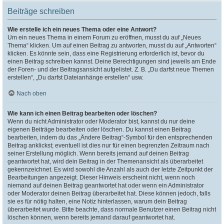
Beiträge schreiben
Wie erstelle ich ein neues Thema oder eine Antwort?
Um ein neues Thema in einem Forum zu eröffnen, musst du auf „Neues
Thema“ klicken. Um auf einen Beitrag zu antworten, musst du auf „Antworten“
klicken. Es könnte sein, dass eine Registrierung erforderlich ist, bevor du
einen Beitrag schreiben kannst. Deine Berechtigungen sind jeweils am Ende
der Foren- und der Beitragsansicht aufgelistet. Z. B. „Du darfst neue Themen
erstellen“, „Du darfst Dateianhänge erstellen“ usw.
Nach oben
Wie kann ich einen Beitrag bearbeiten oder löschen?
Wenn du nicht Administrator oder Moderator bist, kannst du nur deine
eigenen Beiträge bearbeiten oder löschen. Du kannst einen Beitrag
bearbeiten, indem du das „Ändere Beitrag“-Symbol für den entsprechenden
Beitrag anklickst; eventuell ist dies nur für einen begrenzten Zeitraum nach
seiner Erstellung möglich. Wenn bereits jemand auf deinen Beitrag
geantwortet hat, wird dein Beitrag in der Themenansicht als überarbeitet
gekennzeichnet. Es wird sowohl die Anzahl als auch der letzte Zeitpunkt der
Bearbeitungen angezeigt. Dieser Hinweis erscheint nicht, wenn noch
niemand auf deinen Beitrag geantwortet hat oder wenn ein Administrator
oder Moderator deinen Beitrag überarbeitet hat. Diese können jedoch, falls
sie es für nötig halten, eine Notiz hinterlassen, warum dein Beitrag
überarbeitet wurde. Bitte beachte, dass normale Benutzer einen Beitrag nicht
löschen können, wenn bereits jemand darauf geantwortet hat.