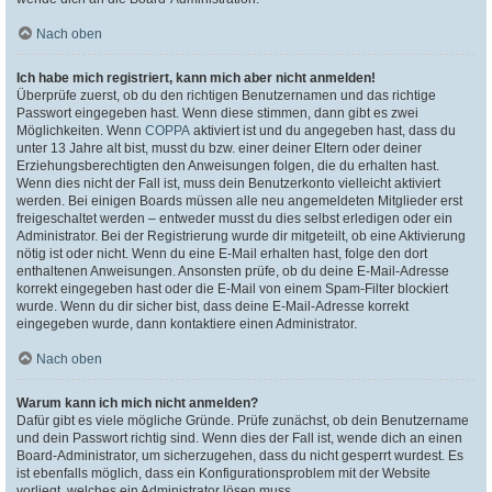
Nach oben
Ich habe mich registriert, kann mich aber nicht anmelden!
Überprüfe zuerst, ob du den richtigen Benutzernamen und das richtige
Passwort eingegeben hast. Wenn diese stimmen, dann gibt es zwei
Möglichkeiten. Wenn
COPPA
aktiviert ist und du angegeben hast, dass du
unter 13 Jahre alt bist, musst du bzw. einer deiner Eltern oder deiner
Erziehungsberechtigten den Anweisungen folgen, die du erhalten hast.
Wenn dies nicht der Fall ist, muss dein Benutzerkonto vielleicht aktiviert
werden. Bei einigen Boards müssen alle neu angemeldeten Mitglieder erst
freigeschaltet werden – entweder musst du dies selbst erledigen oder ein
Administrator. Bei der Registrierung wurde dir mitgeteilt, ob eine Aktivierung
nötig ist oder nicht. Wenn du eine E-Mail erhalten hast, folge den dort
enthaltenen Anweisungen. Ansonsten prüfe, ob du deine E-Mail-Adresse
korrekt eingegeben hast oder die E-Mail von einem Spam-Filter blockiert
wurde. Wenn du dir sicher bist, dass deine E-Mail-Adresse korrekt
eingegeben wurde, dann kontaktiere einen Administrator.
Nach oben
Warum kann ich mich nicht anmelden?
Dafür gibt es viele mögliche Gründe. Prüfe zunächst, ob dein Benutzername
und dein Passwort richtig sind. Wenn dies der Fall ist, wende dich an einen
Board-Administrator, um sicherzugehen, dass du nicht gesperrt wurdest. Es
ist ebenfalls möglich, dass ein Konfigurationsproblem mit der Website
vorliegt, welches ein Administrator lösen muss.