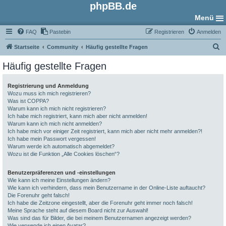
phpBB.de
Menü
FAQ
Pastebin
Registrieren
Anmelden
S
Startseite
Community
Häufig gestellte Fragen
u
Häufig gestellte Fragen
c
h
Registrierung und Anmeldung
Wozu muss ich mich registrieren?
e
Was ist COPPA?
Warum kann ich mich nicht registrieren?
Ich habe mich registriert, kann mich aber nicht anmelden!
Warum kann ich mich nicht anmelden?
Ich habe mich vor einiger Zeit registriert, kann mich aber nicht mehr anmelden?!
Ich habe mein Passwort vergessen!
Warum werde ich automatisch abgemeldet?
Wozu ist die Funktion „Alle Cookies löschen“?
Benutzerpräferenzen und -einstellungen
Wie kann ich meine Einstellungen ändern?
Wie kann ich verhindern, dass mein Benutzername in der Online-Liste auftaucht?
Die Forenuhr geht falsch!
Ich habe die Zeitzone eingestellt, aber die Forenuhr geht immer noch falsch!
Meine Sprache steht auf diesem Board nicht zur Auswahl!
Was sind das für Bilder, die bei meinem Benutzernamen angezeigt werden?
Wie verwende ich einen Avatar?