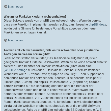
Nach oben
Warum ist Funktion x oder y nicht enthalten?
Diese Software wurde von phpBB Limited geschrieben. Wenn du denkst,
dass eine Funktion implementiert werden sollte, dann besuche
phpBB Ideas
,
wo du deine Stimme für bestehende Vorschläge abgeben oder neue
Funktionen vorschlagen kannst.
Nach oben
An wen soll ich mich wenden, falls es Beschwerden oder juristische
Anfragen zu diesem Forum gibt?
Jeder Administrator, der auf der „Das Team“-Seite aufgeführt ist, ist ein
geeigneter Kontakt für deine Beschwerde. Wenn du so keine Antwort erhältst,
solltest du den Besitzer der Domain kontaktieren (führe dazu eine
„WHOIS“-Abfrage
durch) oder — falls diese Seite bei einem kostenlosen
Webhoster wie z. B. Yahoo!, free.fr, funpic.de usw. liegt — den Support oder
den Abuse-Kontakt des betreffenden Dienstes. Bitte beachte, dass phpBB
Limited (phpBB.com) und phpBB Deutschland e. V. (phpBB.de)
absolut
keinen Einfluss
auf die Benutzung oder den oder die Benutzer der
Forensoftware haben und dafür in keiner Weise zur Verantwortung
herangezogen werden können. Kontaktiere daher nie phpBB Limited oder
phpBB Deutschland e. V. in Zusammenhang mit jeglichen juristischen
Fragen (Unterlassungserklärungen, Haftungsfragen usw.), die
sich nicht
direkt
auf die Websiten phpbb.com, phpbb.de oder die phpBB-Software
selbst beziehen. Falls du phpBB Limited oder phpBB Deutschland e. V. E-