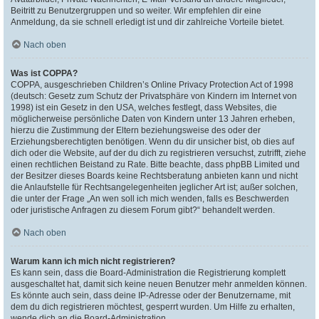
Beitritt zu Benutzergruppen und so weiter. Wir empfehlen dir eine
Anmeldung, da sie schnell erledigt ist und dir zahlreiche Vorteile bietet.
Nach oben
Was ist COPPA?
COPPA, ausgeschrieben Children’s Online Privacy Protection Act of 1998
(deutsch: Gesetz zum Schutz der Privatsphäre von Kindern im Internet von
1998) ist ein Gesetz in den USA, welches festlegt, dass Websites, die
möglicherweise persönliche Daten von Kindern unter 13 Jahren erheben,
hierzu die Zustimmung der Eltern beziehungsweise des oder der
Erziehungsberechtigten benötigen. Wenn du dir unsicher bist, ob dies auf
dich oder die Website, auf der du dich zu registrieren versuchst, zutrifft, ziehe
einen rechtlichen Beistand zu Rate. Bitte beachte, dass phpBB Limited und
der Besitzer dieses Boards keine Rechtsberatung anbieten kann und nicht
die Anlaufstelle für Rechtsangelegenheiten jeglicher Art ist; außer solchen,
die unter der Frage „An wen soll ich mich wenden, falls es Beschwerden
oder juristische Anfragen zu diesem Forum gibt?“ behandelt werden.
Nach oben
Warum kann ich mich nicht registrieren?
Es kann sein, dass die Board-Administration die Registrierung komplett
ausgeschaltet hat, damit sich keine neuen Benutzer mehr anmelden können.
Es könnte auch sein, dass deine IP-Adresse oder der Benutzername, mit
dem du dich registrieren möchtest, gesperrt wurden. Um Hilfe zu erhalten,
wende dich an die Board-Administration.