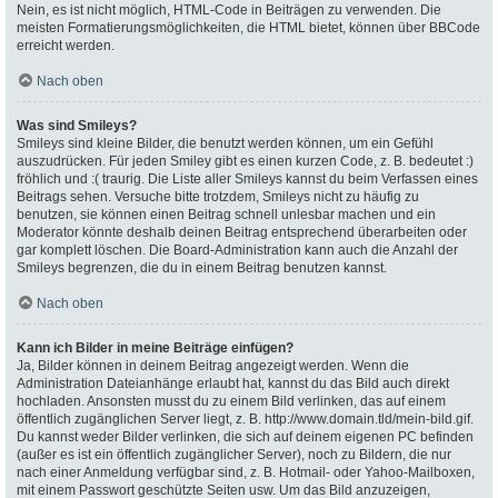
Nein, es ist nicht möglich, HTML-Code in Beiträgen zu verwenden. Die
meisten Formatierungsmöglichkeiten, die HTML bietet, können über BBCode
erreicht werden.
Nach oben
Was sind Smileys?
Smileys sind kleine Bilder, die benutzt werden können, um ein Gefühl
auszudrücken. Für jeden Smiley gibt es einen kurzen Code, z. B. bedeutet :)
fröhlich und :( traurig. Die Liste aller Smileys kannst du beim Verfassen eines
Beitrags sehen. Versuche bitte trotzdem, Smileys nicht zu häufig zu
benutzen, sie können einen Beitrag schnell unlesbar machen und ein
Moderator könnte deshalb deinen Beitrag entsprechend überarbeiten oder
gar komplett löschen. Die Board-Administration kann auch die Anzahl der
Smileys begrenzen, die du in einem Beitrag benutzen kannst.
Nach oben
Kann ich Bilder in meine Beiträge einfügen?
Ja, Bilder können in deinem Beitrag angezeigt werden. Wenn die
Administration Dateianhänge erlaubt hat, kannst du das Bild auch direkt
hochladen. Ansonsten musst du zu einem Bild verlinken, das auf einem
öffentlich zugänglichen Server liegt, z. B. http://www.domain.tld/mein-bild.gif.
Du kannst weder Bilder verlinken, die sich auf deinem eigenen PC befinden
(außer es ist ein öffentlich zugänglicher Server), noch zu Bildern, die nur
nach einer Anmeldung verfügbar sind, z. B. Hotmail- oder Yahoo-Mailboxen,
mit einem Passwort geschützte Seiten usw. Um das Bild anzuzeigen,