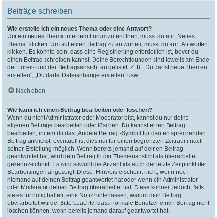
Beiträge schreiben
Wie erstelle ich ein neues Thema oder eine Antwort?
Um ein neues Thema in einem Forum zu eröffnen, musst du auf „Neues
Thema“ klicken. Um auf einen Beitrag zu antworten, musst du auf „Antworten“
klicken. Es könnte sein, dass eine Registrierung erforderlich ist, bevor du
einen Beitrag schreiben kannst. Deine Berechtigungen sind jeweils am Ende
der Foren- und der Beitragsansicht aufgelistet. Z. B. „Du darfst neue Themen
erstellen“, „Du darfst Dateianhänge erstellen“ usw.
Nach oben
Wie kann ich einen Beitrag bearbeiten oder löschen?
Wenn du nicht Administrator oder Moderator bist, kannst du nur deine
eigenen Beiträge bearbeiten oder löschen. Du kannst einen Beitrag
bearbeiten, indem du das „Ändere Beitrag“-Symbol für den entsprechenden
Beitrag anklickst; eventuell ist dies nur für einen begrenzten Zeitraum nach
seiner Erstellung möglich. Wenn bereits jemand auf deinen Beitrag
geantwortet hat, wird dein Beitrag in der Themenansicht als überarbeitet
gekennzeichnet. Es wird sowohl die Anzahl als auch der letzte Zeitpunkt der
Bearbeitungen angezeigt. Dieser Hinweis erscheint nicht, wenn noch
niemand auf deinen Beitrag geantwortet hat oder wenn ein Administrator
oder Moderator deinen Beitrag überarbeitet hat. Diese können jedoch, falls
sie es für nötig halten, eine Notiz hinterlassen, warum dein Beitrag
überarbeitet wurde. Bitte beachte, dass normale Benutzer einen Beitrag nicht
löschen können, wenn bereits jemand darauf geantwortet hat.