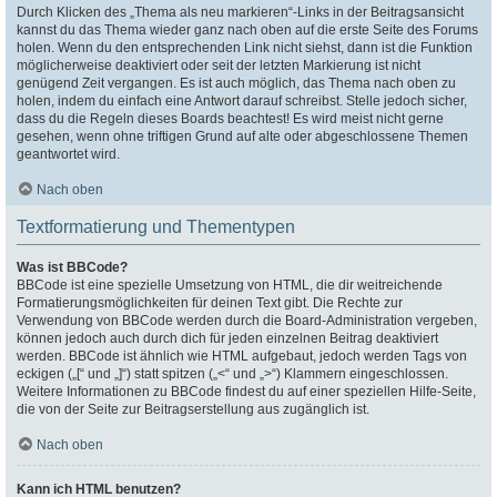
Durch Klicken des „Thema als neu markieren“-Links in der Beitragsansicht
kannst du das Thema wieder ganz nach oben auf die erste Seite des Forums
holen. Wenn du den entsprechenden Link nicht siehst, dann ist die Funktion
möglicherweise deaktiviert oder seit der letzten Markierung ist nicht
genügend Zeit vergangen. Es ist auch möglich, das Thema nach oben zu
holen, indem du einfach eine Antwort darauf schreibst. Stelle jedoch sicher,
dass du die Regeln dieses Boards beachtest! Es wird meist nicht gerne
gesehen, wenn ohne triftigen Grund auf alte oder abgeschlossene Themen
geantwortet wird.
Nach oben
Textformatierung und Thementypen
Was ist BBCode?
BBCode ist eine spezielle Umsetzung von HTML, die dir weitreichende
Formatierungsmöglichkeiten für deinen Text gibt. Die Rechte zur
Verwendung von BBCode werden durch die Board-Administration vergeben,
können jedoch auch durch dich für jeden einzelnen Beitrag deaktiviert
werden. BBCode ist ähnlich wie HTML aufgebaut, jedoch werden Tags von
eckigen („[“ und „]“) statt spitzen („<“ und „>“) Klammern eingeschlossen.
Weitere Informationen zu BBCode findest du auf einer speziellen Hilfe-Seite,
die von der Seite zur Beitragserstellung aus zugänglich ist.
Nach oben
Kann ich HTML benutzen?