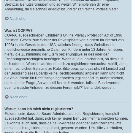
Beitritt zu Benutzergruppen und so weiter. Wir empfehlen dir eine
Anmeldung, da sie schnell erledigt ist und dir zahlreiche Vorteile bietet.
Nach oben
Was ist COPPA?
COPPA, ausgeschrieben Children’s Online Privacy Protection Act of 1998
(deutsch: Gesetz zum Schutz der Privatsphäre von Kindern im Internet von
1998) ist ein Gesetz in den USA, welches festlegt, dass Websites, die
möglicherweise persönliche Daten von Kindern unter 13 Jahren erheben,
hierzu die Zustimmung der Eltern beziehungsweise des oder der
Erziehungsberechtigten benötigen. Wenn du dir unsicher bist, ob dies auf
dich oder die Website, auf der du dich zu registrieren versuchst, zutrifft, ziehe
einen rechtlichen Beistand zu Rate. Bitte beachte, dass phpBB Limited und
der Besitzer dieses Boards keine Rechtsberatung anbieten kann und nicht
die Anlaufstelle für Rechtsangelegenheiten jeglicher Art ist; außer solchen,
die unter der Frage „An wen soll ich mich wenden, falls es Beschwerden
oder juristische Anfragen zu diesem Forum gibt?“ behandelt werden.
Nach oben
Warum kann ich mich nicht registrieren?
Es kann sein, dass die Board-Administration die Registrierung komplett
ausgeschaltet hat, damit sich keine neuen Benutzer mehr anmelden können.
Es könnte auch sein, dass deine IP-Adresse oder der Benutzername, mit
dem du dich registrieren möchtest, gesperrt wurden. Um Hilfe zu erhalten,
wende dich an die Board-Administration.