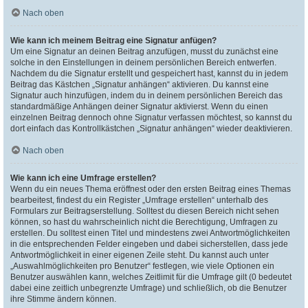
Nach oben
Wie kann ich meinem Beitrag eine Signatur anfügen?
Um eine Signatur an deinen Beitrag anzufügen, musst du zunächst eine
solche in den Einstellungen in deinem persönlichen Bereich entwerfen.
Nachdem du die Signatur erstellt und gespeichert hast, kannst du in jedem
Beitrag das Kästchen „Signatur anhängen“ aktivieren. Du kannst eine
Signatur auch hinzufügen, indem du in deinem persönlichen Bereich das
standardmäßige Anhängen deiner Signatur aktivierst. Wenn du einen
einzelnen Beitrag dennoch ohne Signatur verfassen möchtest, so kannst du
dort einfach das Kontrollkästchen „Signatur anhängen“ wieder deaktivieren.
Nach oben
Wie kann ich eine Umfrage erstellen?
Wenn du ein neues Thema eröffnest oder den ersten Beitrag eines Themas
bearbeitest, findest du ein Register „Umfrage erstellen“ unterhalb des
Formulars zur Beitragserstellung. Solltest du diesen Bereich nicht sehen
können, so hast du wahrscheinlich nicht die Berechtigung, Umfragen zu
erstellen. Du solltest einen Titel und mindestens zwei Antwortmöglichkeiten
in die entsprechenden Felder eingeben und dabei sicherstellen, dass jede
Antwortmöglichkeit in einer eigenen Zeile steht. Du kannst auch unter
„Auswahlmöglichkeiten pro Benutzer“ festlegen, wie viele Optionen ein
Benutzer auswählen kann, welches Zeitlimit für die Umfrage gilt (0 bedeutet
dabei eine zeitlich unbegrenzte Umfrage) und schließlich, ob die Benutzer
ihre Stimme ändern können.