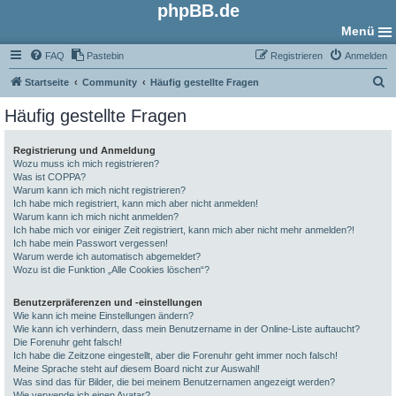
phpBB.de
Menü
FAQ
Pastebin
Registrieren
Anmelden
S
Startseite
Community
Häufig gestellte Fragen
u
Häufig gestellte Fragen
c
h
Registrierung und Anmeldung
Wozu muss ich mich registrieren?
e
Was ist COPPA?
Warum kann ich mich nicht registrieren?
Ich habe mich registriert, kann mich aber nicht anmelden!
Warum kann ich mich nicht anmelden?
Ich habe mich vor einiger Zeit registriert, kann mich aber nicht mehr anmelden?!
Ich habe mein Passwort vergessen!
Warum werde ich automatisch abgemeldet?
Wozu ist die Funktion „Alle Cookies löschen“?
Benutzerpräferenzen und -einstellungen
Wie kann ich meine Einstellungen ändern?
Wie kann ich verhindern, dass mein Benutzername in der Online-Liste auftaucht?
Die Forenuhr geht falsch!
Ich habe die Zeitzone eingestellt, aber die Forenuhr geht immer noch falsch!
Meine Sprache steht auf diesem Board nicht zur Auswahl!
Was sind das für Bilder, die bei meinem Benutzernamen angezeigt werden?
Wie verwende ich einen Avatar?