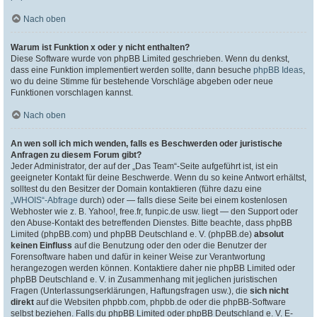
Nach oben
Warum ist Funktion x oder y nicht enthalten?
Diese Software wurde von phpBB Limited geschrieben. Wenn du denkst,
dass eine Funktion implementiert werden sollte, dann besuche
phpBB Ideas
,
wo du deine Stimme für bestehende Vorschläge abgeben oder neue
Funktionen vorschlagen kannst.
Nach oben
An wen soll ich mich wenden, falls es Beschwerden oder juristische
Anfragen zu diesem Forum gibt?
Jeder Administrator, der auf der „Das Team“-Seite aufgeführt ist, ist ein
geeigneter Kontakt für deine Beschwerde. Wenn du so keine Antwort erhältst,
solltest du den Besitzer der Domain kontaktieren (führe dazu eine
„WHOIS“-Abfrage
durch) oder — falls diese Seite bei einem kostenlosen
Webhoster wie z. B. Yahoo!, free.fr, funpic.de usw. liegt — den Support oder
den Abuse-Kontakt des betreffenden Dienstes. Bitte beachte, dass phpBB
Limited (phpBB.com) und phpBB Deutschland e. V. (phpBB.de)
absolut
keinen Einfluss
auf die Benutzung oder den oder die Benutzer der
Forensoftware haben und dafür in keiner Weise zur Verantwortung
herangezogen werden können. Kontaktiere daher nie phpBB Limited oder
phpBB Deutschland e. V. in Zusammenhang mit jeglichen juristischen
Fragen (Unterlassungserklärungen, Haftungsfragen usw.), die
sich nicht
direkt
auf die Websiten phpbb.com, phpbb.de oder die phpBB-Software
selbst beziehen. Falls du phpBB Limited oder phpBB Deutschland e. V. E-