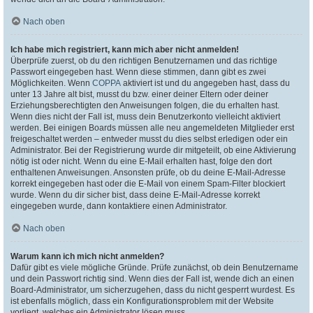
Nach oben
Ich habe mich registriert, kann mich aber nicht anmelden!
Überprüfe zuerst, ob du den richtigen Benutzernamen und das richtige
Passwort eingegeben hast. Wenn diese stimmen, dann gibt es zwei
Möglichkeiten. Wenn
COPPA
aktiviert ist und du angegeben hast, dass du
unter 13 Jahre alt bist, musst du bzw. einer deiner Eltern oder deiner
Erziehungsberechtigten den Anweisungen folgen, die du erhalten hast.
Wenn dies nicht der Fall ist, muss dein Benutzerkonto vielleicht aktiviert
werden. Bei einigen Boards müssen alle neu angemeldeten Mitglieder erst
freigeschaltet werden – entweder musst du dies selbst erledigen oder ein
Administrator. Bei der Registrierung wurde dir mitgeteilt, ob eine Aktivierung
nötig ist oder nicht. Wenn du eine E-Mail erhalten hast, folge den dort
enthaltenen Anweisungen. Ansonsten prüfe, ob du deine E-Mail-Adresse
korrekt eingegeben hast oder die E-Mail von einem Spam-Filter blockiert
wurde. Wenn du dir sicher bist, dass deine E-Mail-Adresse korrekt
eingegeben wurde, dann kontaktiere einen Administrator.
Nach oben
Warum kann ich mich nicht anmelden?
Dafür gibt es viele mögliche Gründe. Prüfe zunächst, ob dein Benutzername
und dein Passwort richtig sind. Wenn dies der Fall ist, wende dich an einen
Board-Administrator, um sicherzugehen, dass du nicht gesperrt wurdest. Es
ist ebenfalls möglich, dass ein Konfigurationsproblem mit der Website
vorliegt, welches ein Administrator lösen muss.