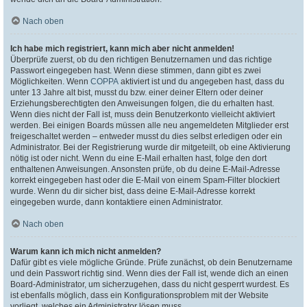
Nach oben
Ich habe mich registriert, kann mich aber nicht anmelden!
Überprüfe zuerst, ob du den richtigen Benutzernamen und das richtige
Passwort eingegeben hast. Wenn diese stimmen, dann gibt es zwei
Möglichkeiten. Wenn
COPPA
aktiviert ist und du angegeben hast, dass du
unter 13 Jahre alt bist, musst du bzw. einer deiner Eltern oder deiner
Erziehungsberechtigten den Anweisungen folgen, die du erhalten hast.
Wenn dies nicht der Fall ist, muss dein Benutzerkonto vielleicht aktiviert
werden. Bei einigen Boards müssen alle neu angemeldeten Mitglieder erst
freigeschaltet werden – entweder musst du dies selbst erledigen oder ein
Administrator. Bei der Registrierung wurde dir mitgeteilt, ob eine Aktivierung
nötig ist oder nicht. Wenn du eine E-Mail erhalten hast, folge den dort
enthaltenen Anweisungen. Ansonsten prüfe, ob du deine E-Mail-Adresse
korrekt eingegeben hast oder die E-Mail von einem Spam-Filter blockiert
wurde. Wenn du dir sicher bist, dass deine E-Mail-Adresse korrekt
eingegeben wurde, dann kontaktiere einen Administrator.
Nach oben
Warum kann ich mich nicht anmelden?
Dafür gibt es viele mögliche Gründe. Prüfe zunächst, ob dein Benutzername
und dein Passwort richtig sind. Wenn dies der Fall ist, wende dich an einen
Board-Administrator, um sicherzugehen, dass du nicht gesperrt wurdest. Es
ist ebenfalls möglich, dass ein Konfigurationsproblem mit der Website
vorliegt, welches ein Administrator lösen muss.