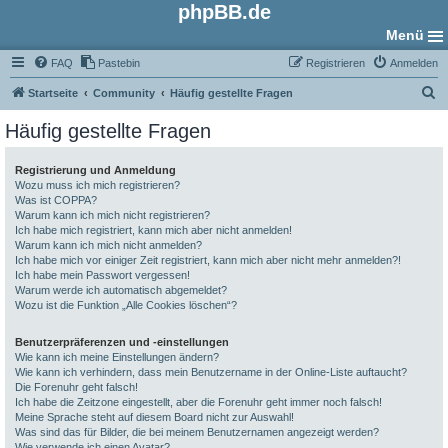
phpBB.de
Menü
FAQ
Pastebin
Registrieren
Anmelden
S
Startseite
Community
Häufig gestellte Fragen
u
Häufig gestellte Fragen
c
h
Registrierung und Anmeldung
Wozu muss ich mich registrieren?
e
Was ist COPPA?
Warum kann ich mich nicht registrieren?
Ich habe mich registriert, kann mich aber nicht anmelden!
Warum kann ich mich nicht anmelden?
Ich habe mich vor einiger Zeit registriert, kann mich aber nicht mehr anmelden?!
Ich habe mein Passwort vergessen!
Warum werde ich automatisch abgemeldet?
Wozu ist die Funktion „Alle Cookies löschen“?
Benutzerpräferenzen und -einstellungen
Wie kann ich meine Einstellungen ändern?
Wie kann ich verhindern, dass mein Benutzername in der Online-Liste auftaucht?
Die Forenuhr geht falsch!
Ich habe die Zeitzone eingestellt, aber die Forenuhr geht immer noch falsch!
Meine Sprache steht auf diesem Board nicht zur Auswahl!
Was sind das für Bilder, die bei meinem Benutzernamen angezeigt werden?
Wie verwende ich einen Avatar?