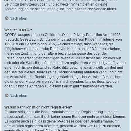
Beitritt zu Benutzergruppen und so weiter. Wir empfehlen dir eine
Anmeldung, da sie schnell erledigt ist und dir zahlreiche Vorteile bietet.
Nach oben
Was ist COPPA?
COPPA, ausgeschrieben Children’s Online Privacy Protection Act of 1998
(deutsch: Gesetz zum Schutz der Privatsphäre von Kindern im Internet von
1998) ist ein Gesetz in den USA, welches festlegt, dass Websites, die
möglicherweise persönliche Daten von Kindern unter 13 Jahren erheben,
hierzu die Zustimmung der Eltern beziehungsweise des oder der
Erziehungsberechtigten benötigen. Wenn du dir unsicher bist, ob dies auf
dich oder die Website, auf der du dich zu registrieren versuchst, zutrifft, ziehe
einen rechtlichen Beistand zu Rate. Bitte beachte, dass phpBB Limited und
der Besitzer dieses Boards keine Rechtsberatung anbieten kann und nicht
die Anlaufstelle für Rechtsangelegenheiten jeglicher Art ist; außer solchen,
die unter der Frage „An wen soll ich mich wenden, falls es Beschwerden
oder juristische Anfragen zu diesem Forum gibt?“ behandelt werden.
Nach oben
Warum kann ich mich nicht registrieren?
Es kann sein, dass die Board-Administration die Registrierung komplett
ausgeschaltet hat, damit sich keine neuen Benutzer mehr anmelden können.
Es könnte auch sein, dass deine IP-Adresse oder der Benutzername, mit
dem du dich registrieren möchtest, gesperrt wurden. Um Hilfe zu erhalten,
wende dich an die Board-Administration.