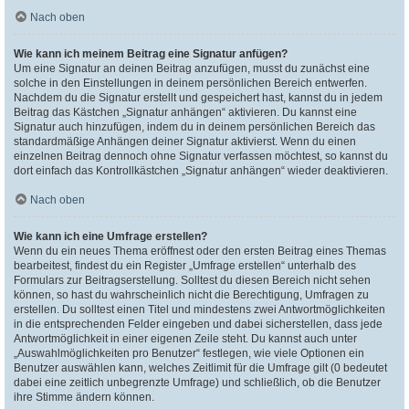
Nach oben
Wie kann ich meinem Beitrag eine Signatur anfügen?
Um eine Signatur an deinen Beitrag anzufügen, musst du zunächst eine
solche in den Einstellungen in deinem persönlichen Bereich entwerfen.
Nachdem du die Signatur erstellt und gespeichert hast, kannst du in jedem
Beitrag das Kästchen „Signatur anhängen“ aktivieren. Du kannst eine
Signatur auch hinzufügen, indem du in deinem persönlichen Bereich das
standardmäßige Anhängen deiner Signatur aktivierst. Wenn du einen
einzelnen Beitrag dennoch ohne Signatur verfassen möchtest, so kannst du
dort einfach das Kontrollkästchen „Signatur anhängen“ wieder deaktivieren.
Nach oben
Wie kann ich eine Umfrage erstellen?
Wenn du ein neues Thema eröffnest oder den ersten Beitrag eines Themas
bearbeitest, findest du ein Register „Umfrage erstellen“ unterhalb des
Formulars zur Beitragserstellung. Solltest du diesen Bereich nicht sehen
können, so hast du wahrscheinlich nicht die Berechtigung, Umfragen zu
erstellen. Du solltest einen Titel und mindestens zwei Antwortmöglichkeiten
in die entsprechenden Felder eingeben und dabei sicherstellen, dass jede
Antwortmöglichkeit in einer eigenen Zeile steht. Du kannst auch unter
„Auswahlmöglichkeiten pro Benutzer“ festlegen, wie viele Optionen ein
Benutzer auswählen kann, welches Zeitlimit für die Umfrage gilt (0 bedeutet
dabei eine zeitlich unbegrenzte Umfrage) und schließlich, ob die Benutzer
ihre Stimme ändern können.