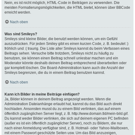
Nein, es ist nicht möglich, HTML-Code in Beiträgen zu verwenden. Die
meisten Formatierungsmöglichkeiten, die HTML bietet, können über BBCode
erreicht werden.
Nach oben
Was sind Smileys?
Smileys sind kleine Bilder, die benutzt werden können, um ein Gefühl
auszudrücken. Für jeden Smiley gibt es einen kurzen Code, z. B. bedeutet :)
fröhlich und :( traurig. Die Liste aller Smileys kannst du beim Verfassen eines
Beitrags sehen. Versuche bitte trotzdem, Smileys nicht zu häufig zu
benutzen, sie können einen Beitrag schnell unlesbar machen und ein
Moderator könnte deshalb deinen Beitrag entsprechend überarbeiten oder
gar komplett löschen. Die Board-Administration kann auch die Anzahl der
Smileys begrenzen, die du in einem Beitrag benutzen kannst.
Nach oben
Kann ich Bilder in meine Beiträge einfügen?
Ja, Bilder können in deinem Beitrag angezeigt werden. Wenn die
Administration Dateianhänge erlaubt hat, kannst du das Bild auch direkt
hochladen. Ansonsten musst du zu einem Bild verlinken, das auf einem
öffentlich zugänglichen Server liegt, z. B. http://www.domain.tld/mein-bild.gif.
Du kannst weder Bilder verlinken, die sich auf deinem eigenen PC befinden
(außer es ist ein öffentlich zugänglicher Server), noch zu Bildern, die nur
nach einer Anmeldung verfügbar sind, z. B. Hotmail- oder Yahoo-Mailboxen,
mit einem Passwort geschützte Seiten usw. Um das Bild anzuzeigen,