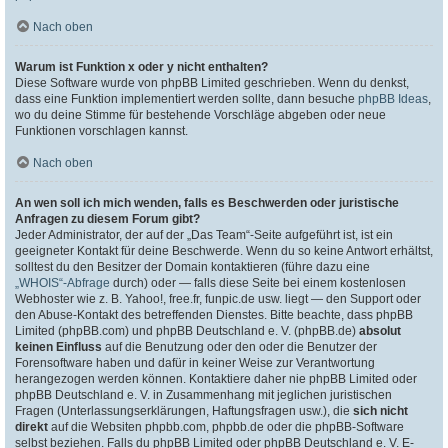
Nach oben
Warum ist Funktion x oder y nicht enthalten?
Diese Software wurde von phpBB Limited geschrieben. Wenn du denkst,
dass eine Funktion implementiert werden sollte, dann besuche
phpBB Ideas
,
wo du deine Stimme für bestehende Vorschläge abgeben oder neue
Funktionen vorschlagen kannst.
Nach oben
An wen soll ich mich wenden, falls es Beschwerden oder juristische
Anfragen zu diesem Forum gibt?
Jeder Administrator, der auf der „Das Team“-Seite aufgeführt ist, ist ein
geeigneter Kontakt für deine Beschwerde. Wenn du so keine Antwort erhältst,
solltest du den Besitzer der Domain kontaktieren (führe dazu eine
„WHOIS“-Abfrage
durch) oder — falls diese Seite bei einem kostenlosen
Webhoster wie z. B. Yahoo!, free.fr, funpic.de usw. liegt — den Support oder
den Abuse-Kontakt des betreffenden Dienstes. Bitte beachte, dass phpBB
Limited (phpBB.com) und phpBB Deutschland e. V. (phpBB.de)
absolut
keinen Einfluss
auf die Benutzung oder den oder die Benutzer der
Forensoftware haben und dafür in keiner Weise zur Verantwortung
herangezogen werden können. Kontaktiere daher nie phpBB Limited oder
phpBB Deutschland e. V. in Zusammenhang mit jeglichen juristischen
Fragen (Unterlassungserklärungen, Haftungsfragen usw.), die
sich nicht
direkt
auf die Websiten phpbb.com, phpbb.de oder die phpBB-Software
selbst beziehen. Falls du phpBB Limited oder phpBB Deutschland e. V. E-