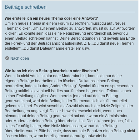
Beiträge schreiben
Wie erstelle ich ein neues Thema oder eine Antwort?
Um ein neues Thema in einem Forum zu eröffnen, musst du auf „Neues
Thema“ klicken. Um auf einen Beitrag zu antworten, musst du auf „Antworten“
klicken. Es könnte sein, dass eine Registrierung erforderlich ist, bevor du
einen Beitrag schreiben kannst. Deine Berechtigungen sind jeweils am Ende
der Foren- und der Beitragsansicht aufgelistet. Z. B. „Du darfst neue Themen
erstellen“, „Du darfst Dateianhänge erstellen“ usw.
Nach oben
Wie kann ich einen Beitrag bearbeiten oder löschen?
Wenn du nicht Administrator oder Moderator bist, kannst du nur deine
eigenen Beiträge bearbeiten oder löschen. Du kannst einen Beitrag
bearbeiten, indem du das „Ändere Beitrag“-Symbol für den entsprechenden
Beitrag anklickst; eventuell ist dies nur für einen begrenzten Zeitraum nach
seiner Erstellung möglich. Wenn bereits jemand auf deinen Beitrag
geantwortet hat, wird dein Beitrag in der Themenansicht als überarbeitet
gekennzeichnet. Es wird sowohl die Anzahl als auch der letzte Zeitpunkt der
Bearbeitungen angezeigt. Dieser Hinweis erscheint nicht, wenn noch
niemand auf deinen Beitrag geantwortet hat oder wenn ein Administrator
oder Moderator deinen Beitrag überarbeitet hat. Diese können jedoch, falls
sie es für nötig halten, eine Notiz hinterlassen, warum dein Beitrag
überarbeitet wurde. Bitte beachte, dass normale Benutzer einen Beitrag nicht
löschen können, wenn bereits jemand darauf geantwortet hat.