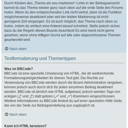
Durch Klicken des „Thema als neu markieren“-Links in der Beitragsansicht
kannst du das Thema wieder ganz nach oben auf die erste Seite des Forums
holen. Wenn du den entsprechenden Link nicht siehst, dann ist die Funktion
möglicherweise deaktiviert oder seit der letzten Markierung ist nicht
genügend Zeit vergangen. Es ist auch möglich, das Thema nach oben zu
holen, indem du einfach eine Antwort darauf schreibst. Stelle jedoch sicher,
dass du die Regeln dieses Boards beachtest! Es wird meist nicht gerne
gesehen, wenn ohne triftigen Grund auf alte oder abgeschlossene Themen
geantwortet wird.
Nach oben
Textformatierung und Thementypen
Was ist BBCode?
BBCode ist eine spezielle Umsetzung von HTML, die dir weitreichende
Formatierungsmöglichkeiten für deinen Text gibt. Die Rechte zur
Verwendung von BBCode werden durch die Board-Administration vergeben,
können jedoch auch durch dich für jeden einzelnen Beitrag deaktiviert
werden. BBCode ist ähnlich wie HTML aufgebaut, jedoch werden Tags von
eckigen („[“ und „]“) statt spitzen („<“ und „>“) Klammern eingeschlossen.
Weitere Informationen zu BBCode findest du auf einer speziellen Hilfe-Seite,
die von der Seite zur Beitragserstellung aus zugänglich ist.
Nach oben
Kann ich HTML benutzen?