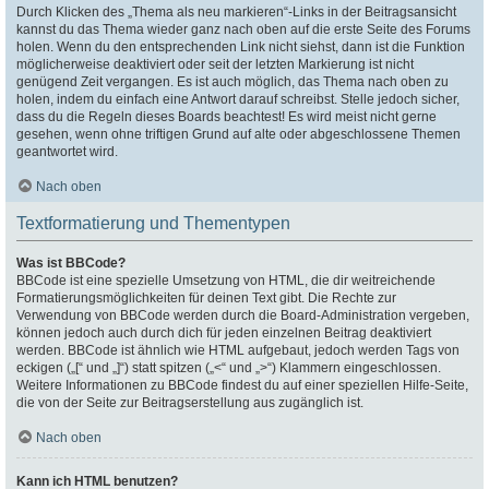
Durch Klicken des „Thema als neu markieren“-Links in der Beitragsansicht
kannst du das Thema wieder ganz nach oben auf die erste Seite des Forums
holen. Wenn du den entsprechenden Link nicht siehst, dann ist die Funktion
möglicherweise deaktiviert oder seit der letzten Markierung ist nicht
genügend Zeit vergangen. Es ist auch möglich, das Thema nach oben zu
holen, indem du einfach eine Antwort darauf schreibst. Stelle jedoch sicher,
dass du die Regeln dieses Boards beachtest! Es wird meist nicht gerne
gesehen, wenn ohne triftigen Grund auf alte oder abgeschlossene Themen
geantwortet wird.
Nach oben
Textformatierung und Thementypen
Was ist BBCode?
BBCode ist eine spezielle Umsetzung von HTML, die dir weitreichende
Formatierungsmöglichkeiten für deinen Text gibt. Die Rechte zur
Verwendung von BBCode werden durch die Board-Administration vergeben,
können jedoch auch durch dich für jeden einzelnen Beitrag deaktiviert
werden. BBCode ist ähnlich wie HTML aufgebaut, jedoch werden Tags von
eckigen („[“ und „]“) statt spitzen („<“ und „>“) Klammern eingeschlossen.
Weitere Informationen zu BBCode findest du auf einer speziellen Hilfe-Seite,
die von der Seite zur Beitragserstellung aus zugänglich ist.
Nach oben
Kann ich HTML benutzen?