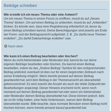
Beiträge schreiben
Wie erstelle ich ein neues Thema oder eine Antwort?
Um ein neues Thema in einem Forum zu eröffnen, musst du auf „Neues
Thema“ klicken. Um auf einen Beitrag zu antworten, musst du auf „Antworten“
klicken. Es könnte sein, dass eine Registrierung erforderlich ist, bevor du
einen Beitrag schreiben kannst. Deine Berechtigungen sind jeweils am Ende
der Foren- und der Beitragsansicht aufgelistet. Z. B. „Du darfst neue Themen
erstellen“, „Du darfst Dateianhänge erstellen“ usw.
Nach oben
Wie kann ich einen Beitrag bearbeiten oder löschen?
Wenn du nicht Administrator oder Moderator bist, kannst du nur deine
eigenen Beiträge bearbeiten oder löschen. Du kannst einen Beitrag
bearbeiten, indem du das „Ändere Beitrag“-Symbol für den entsprechenden
Beitrag anklickst; eventuell ist dies nur für einen begrenzten Zeitraum nach
seiner Erstellung möglich. Wenn bereits jemand auf deinen Beitrag
geantwortet hat, wird dein Beitrag in der Themenansicht als überarbeitet
gekennzeichnet. Es wird sowohl die Anzahl als auch der letzte Zeitpunkt der
Bearbeitungen angezeigt. Dieser Hinweis erscheint nicht, wenn noch
niemand auf deinen Beitrag geantwortet hat oder wenn ein Administrator
oder Moderator deinen Beitrag überarbeitet hat. Diese können jedoch, falls
sie es für nötig halten, eine Notiz hinterlassen, warum dein Beitrag
überarbeitet wurde. Bitte beachte, dass normale Benutzer einen Beitrag nicht
löschen können, wenn bereits jemand darauf geantwortet hat.