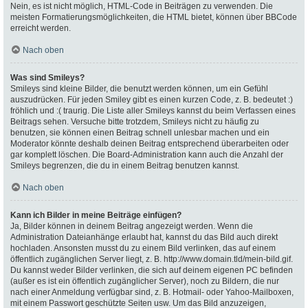
Nein, es ist nicht möglich, HTML-Code in Beiträgen zu verwenden. Die
meisten Formatierungsmöglichkeiten, die HTML bietet, können über BBCode
erreicht werden.
Nach oben
Was sind Smileys?
Smileys sind kleine Bilder, die benutzt werden können, um ein Gefühl
auszudrücken. Für jeden Smiley gibt es einen kurzen Code, z. B. bedeutet :)
fröhlich und :( traurig. Die Liste aller Smileys kannst du beim Verfassen eines
Beitrags sehen. Versuche bitte trotzdem, Smileys nicht zu häufig zu
benutzen, sie können einen Beitrag schnell unlesbar machen und ein
Moderator könnte deshalb deinen Beitrag entsprechend überarbeiten oder
gar komplett löschen. Die Board-Administration kann auch die Anzahl der
Smileys begrenzen, die du in einem Beitrag benutzen kannst.
Nach oben
Kann ich Bilder in meine Beiträge einfügen?
Ja, Bilder können in deinem Beitrag angezeigt werden. Wenn die
Administration Dateianhänge erlaubt hat, kannst du das Bild auch direkt
hochladen. Ansonsten musst du zu einem Bild verlinken, das auf einem
öffentlich zugänglichen Server liegt, z. B. http://www.domain.tld/mein-bild.gif.
Du kannst weder Bilder verlinken, die sich auf deinem eigenen PC befinden
(außer es ist ein öffentlich zugänglicher Server), noch zu Bildern, die nur
nach einer Anmeldung verfügbar sind, z. B. Hotmail- oder Yahoo-Mailboxen,
mit einem Passwort geschützte Seiten usw. Um das Bild anzuzeigen,