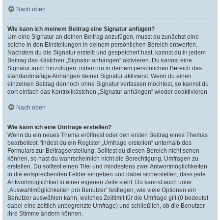
Nach oben
Wie kann ich meinem Beitrag eine Signatur anfügen?
Um eine Signatur an deinen Beitrag anzufügen, musst du zunächst eine
solche in den Einstellungen in deinem persönlichen Bereich entwerfen.
Nachdem du die Signatur erstellt und gespeichert hast, kannst du in jedem
Beitrag das Kästchen „Signatur anhängen“ aktivieren. Du kannst eine
Signatur auch hinzufügen, indem du in deinem persönlichen Bereich das
standardmäßige Anhängen deiner Signatur aktivierst. Wenn du einen
einzelnen Beitrag dennoch ohne Signatur verfassen möchtest, so kannst du
dort einfach das Kontrollkästchen „Signatur anhängen“ wieder deaktivieren.
Nach oben
Wie kann ich eine Umfrage erstellen?
Wenn du ein neues Thema eröffnest oder den ersten Beitrag eines Themas
bearbeitest, findest du ein Register „Umfrage erstellen“ unterhalb des
Formulars zur Beitragserstellung. Solltest du diesen Bereich nicht sehen
können, so hast du wahrscheinlich nicht die Berechtigung, Umfragen zu
erstellen. Du solltest einen Titel und mindestens zwei Antwortmöglichkeiten
in die entsprechenden Felder eingeben und dabei sicherstellen, dass jede
Antwortmöglichkeit in einer eigenen Zeile steht. Du kannst auch unter
„Auswahlmöglichkeiten pro Benutzer“ festlegen, wie viele Optionen ein
Benutzer auswählen kann, welches Zeitlimit für die Umfrage gilt (0 bedeutet
dabei eine zeitlich unbegrenzte Umfrage) und schließlich, ob die Benutzer
ihre Stimme ändern können.