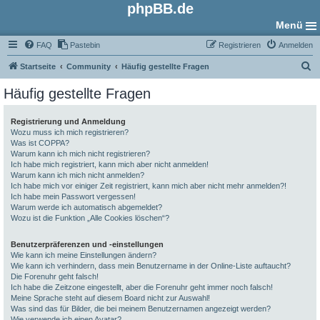
phpBB.de
Menü
FAQ
Pastebin
Registrieren
Anmelden
S
Startseite
Community
Häufig gestellte Fragen
u
Häufig gestellte Fragen
c
h
Registrierung und Anmeldung
Wozu muss ich mich registrieren?
e
Was ist COPPA?
Warum kann ich mich nicht registrieren?
Ich habe mich registriert, kann mich aber nicht anmelden!
Warum kann ich mich nicht anmelden?
Ich habe mich vor einiger Zeit registriert, kann mich aber nicht mehr anmelden?!
Ich habe mein Passwort vergessen!
Warum werde ich automatisch abgemeldet?
Wozu ist die Funktion „Alle Cookies löschen“?
Benutzerpräferenzen und -einstellungen
Wie kann ich meine Einstellungen ändern?
Wie kann ich verhindern, dass mein Benutzername in der Online-Liste auftaucht?
Die Forenuhr geht falsch!
Ich habe die Zeitzone eingestellt, aber die Forenuhr geht immer noch falsch!
Meine Sprache steht auf diesem Board nicht zur Auswahl!
Was sind das für Bilder, die bei meinem Benutzernamen angezeigt werden?
Wie verwende ich einen Avatar?