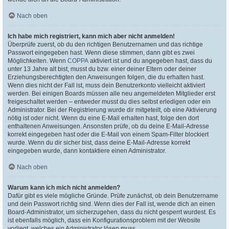
Nach oben
Ich habe mich registriert, kann mich aber nicht anmelden!
Überprüfe zuerst, ob du den richtigen Benutzernamen und das richtige
Passwort eingegeben hast. Wenn diese stimmen, dann gibt es zwei
Möglichkeiten. Wenn
COPPA
aktiviert ist und du angegeben hast, dass du
unter 13 Jahre alt bist, musst du bzw. einer deiner Eltern oder deiner
Erziehungsberechtigten den Anweisungen folgen, die du erhalten hast.
Wenn dies nicht der Fall ist, muss dein Benutzerkonto vielleicht aktiviert
werden. Bei einigen Boards müssen alle neu angemeldeten Mitglieder erst
freigeschaltet werden – entweder musst du dies selbst erledigen oder ein
Administrator. Bei der Registrierung wurde dir mitgeteilt, ob eine Aktivierung
nötig ist oder nicht. Wenn du eine E-Mail erhalten hast, folge den dort
enthaltenen Anweisungen. Ansonsten prüfe, ob du deine E-Mail-Adresse
korrekt eingegeben hast oder die E-Mail von einem Spam-Filter blockiert
wurde. Wenn du dir sicher bist, dass deine E-Mail-Adresse korrekt
eingegeben wurde, dann kontaktiere einen Administrator.
Nach oben
Warum kann ich mich nicht anmelden?
Dafür gibt es viele mögliche Gründe. Prüfe zunächst, ob dein Benutzername
und dein Passwort richtig sind. Wenn dies der Fall ist, wende dich an einen
Board-Administrator, um sicherzugehen, dass du nicht gesperrt wurdest. Es
ist ebenfalls möglich, dass ein Konfigurationsproblem mit der Website
vorliegt, welches ein Administrator lösen muss.