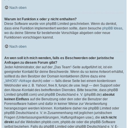
Nach oben
Warum ist Funktion x oder y nicht enthalten?
Diese Software wurde von phpBB Limited geschrieben. Wenn du denkst,
dass eine Funktion implementiert werden sollte, dann besuche
phpBB Ideas
,
wo du deine Stimme für bestehende Vorschläge abgeben oder neue
Funktionen vorschlagen kannst.
Nach oben
An wen soll ich mich wenden, falls es Beschwerden oder juristische
Anfragen zu diesem Forum gibt?
Jeder Administrator, der auf der „Das Team“-Seite aufgeführt ist, ist ein
geeigneter Kontakt für deine Beschwerde. Wenn du so keine Antwort erhältst,
solltest du den Besitzer der Domain kontaktieren (führe dazu eine
„WHOIS“-Abfrage
durch) oder — falls diese Seite bei einem kostenlosen
Webhoster wie z. B. Yahoo!, free.fr, funpic.de usw. liegt — den Support oder
den Abuse-Kontakt des betreffenden Dienstes. Bitte beachte, dass phpBB
Limited (phpBB.com) und phpBB Deutschland e. V. (phpBB.de)
absolut
keinen Einfluss
auf die Benutzung oder den oder die Benutzer der
Forensoftware haben und dafür in keiner Weise zur Verantwortung
herangezogen werden können. Kontaktiere daher nie phpBB Limited oder
phpBB Deutschland e. V. in Zusammenhang mit jeglichen juristischen
Fragen (Unterlassungserklärungen, Haftungsfragen usw.), die
sich nicht
direkt
auf die Websiten phpbb.com, phpbb.de oder die phpBB-Software
selbst beziehen. Falls du phpBB Limited oder phpBB Deutschland e. V. E-