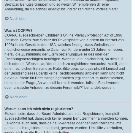
Beitritt zu Benutzergruppen und so weiter. Wir empfehlen dir eine
Anmeldung, da sie schnell erledigt ist und dir zahlreiche Vorteile bietet.
Nach oben
Was ist COPPA?
COPPA, ausgeschrieben Children’s Online Privacy Protection Act of 1998
(deutsch: Gesetz zum Schutz der Privatsphäre von Kindern im Internet von
1998) ist ein Gesetz in den USA, welches festlegt, dass Websites, die
möglicherweise persönliche Daten von Kindern unter 13 Jahren erheben,
hierzu die Zustimmung der Eltern beziehungsweise des oder der
Erziehungsberechtigten benötigen. Wenn du dir unsicher bist, ob dies auf
dich oder die Website, auf der du dich zu registrieren versuchst, zutrifft, ziehe
einen rechtlichen Beistand zu Rate. Bitte beachte, dass phpBB Limited und
der Besitzer dieses Boards keine Rechtsberatung anbieten kann und nicht
die Anlaufstelle für Rechtsangelegenheiten jeglicher Art ist; außer solchen,
die unter der Frage „An wen soll ich mich wenden, falls es Beschwerden
oder juristische Anfragen zu diesem Forum gibt?“ behandelt werden.
Nach oben
Warum kann ich mich nicht registrieren?
Es kann sein, dass die Board-Administration die Registrierung komplett
ausgeschaltet hat, damit sich keine neuen Benutzer mehr anmelden können.
Es könnte auch sein, dass deine IP-Adresse oder der Benutzername, mit
dem du dich registrieren möchtest, gesperrt wurden. Um Hilfe zu erhalten,
wende dich an die Board-Administration.