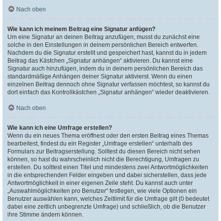
Nach oben
Wie kann ich meinem Beitrag eine Signatur anfügen?
Um eine Signatur an deinen Beitrag anzufügen, musst du zunächst eine
solche in den Einstellungen in deinem persönlichen Bereich entwerfen.
Nachdem du die Signatur erstellt und gespeichert hast, kannst du in jedem
Beitrag das Kästchen „Signatur anhängen“ aktivieren. Du kannst eine
Signatur auch hinzufügen, indem du in deinem persönlichen Bereich das
standardmäßige Anhängen deiner Signatur aktivierst. Wenn du einen
einzelnen Beitrag dennoch ohne Signatur verfassen möchtest, so kannst du
dort einfach das Kontrollkästchen „Signatur anhängen“ wieder deaktivieren.
Nach oben
Wie kann ich eine Umfrage erstellen?
Wenn du ein neues Thema eröffnest oder den ersten Beitrag eines Themas
bearbeitest, findest du ein Register „Umfrage erstellen“ unterhalb des
Formulars zur Beitragserstellung. Solltest du diesen Bereich nicht sehen
können, so hast du wahrscheinlich nicht die Berechtigung, Umfragen zu
erstellen. Du solltest einen Titel und mindestens zwei Antwortmöglichkeiten
in die entsprechenden Felder eingeben und dabei sicherstellen, dass jede
Antwortmöglichkeit in einer eigenen Zeile steht. Du kannst auch unter
„Auswahlmöglichkeiten pro Benutzer“ festlegen, wie viele Optionen ein
Benutzer auswählen kann, welches Zeitlimit für die Umfrage gilt (0 bedeutet
dabei eine zeitlich unbegrenzte Umfrage) und schließlich, ob die Benutzer
ihre Stimme ändern können.