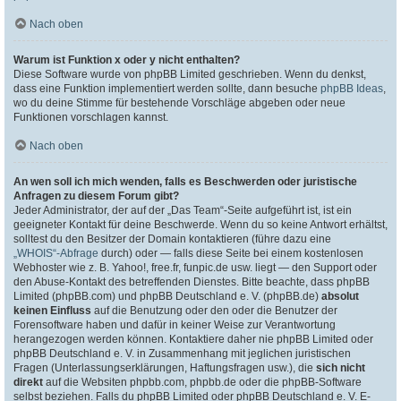
Nach oben
Warum ist Funktion x oder y nicht enthalten?
Diese Software wurde von phpBB Limited geschrieben. Wenn du denkst,
dass eine Funktion implementiert werden sollte, dann besuche
phpBB Ideas
,
wo du deine Stimme für bestehende Vorschläge abgeben oder neue
Funktionen vorschlagen kannst.
Nach oben
An wen soll ich mich wenden, falls es Beschwerden oder juristische
Anfragen zu diesem Forum gibt?
Jeder Administrator, der auf der „Das Team“-Seite aufgeführt ist, ist ein
geeigneter Kontakt für deine Beschwerde. Wenn du so keine Antwort erhältst,
solltest du den Besitzer der Domain kontaktieren (führe dazu eine
„WHOIS“-Abfrage
durch) oder — falls diese Seite bei einem kostenlosen
Webhoster wie z. B. Yahoo!, free.fr, funpic.de usw. liegt — den Support oder
den Abuse-Kontakt des betreffenden Dienstes. Bitte beachte, dass phpBB
Limited (phpBB.com) und phpBB Deutschland e. V. (phpBB.de)
absolut
keinen Einfluss
auf die Benutzung oder den oder die Benutzer der
Forensoftware haben und dafür in keiner Weise zur Verantwortung
herangezogen werden können. Kontaktiere daher nie phpBB Limited oder
phpBB Deutschland e. V. in Zusammenhang mit jeglichen juristischen
Fragen (Unterlassungserklärungen, Haftungsfragen usw.), die
sich nicht
direkt
auf die Websiten phpbb.com, phpbb.de oder die phpBB-Software
selbst beziehen. Falls du phpBB Limited oder phpBB Deutschland e. V. E-