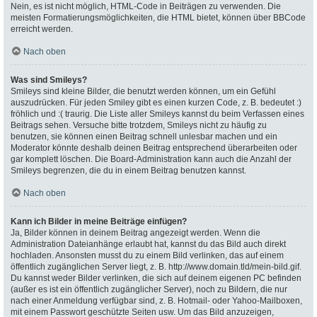
Nein, es ist nicht möglich, HTML-Code in Beiträgen zu verwenden. Die
meisten Formatierungsmöglichkeiten, die HTML bietet, können über BBCode
erreicht werden.
Nach oben
Was sind Smileys?
Smileys sind kleine Bilder, die benutzt werden können, um ein Gefühl
auszudrücken. Für jeden Smiley gibt es einen kurzen Code, z. B. bedeutet :)
fröhlich und :( traurig. Die Liste aller Smileys kannst du beim Verfassen eines
Beitrags sehen. Versuche bitte trotzdem, Smileys nicht zu häufig zu
benutzen, sie können einen Beitrag schnell unlesbar machen und ein
Moderator könnte deshalb deinen Beitrag entsprechend überarbeiten oder
gar komplett löschen. Die Board-Administration kann auch die Anzahl der
Smileys begrenzen, die du in einem Beitrag benutzen kannst.
Nach oben
Kann ich Bilder in meine Beiträge einfügen?
Ja, Bilder können in deinem Beitrag angezeigt werden. Wenn die
Administration Dateianhänge erlaubt hat, kannst du das Bild auch direkt
hochladen. Ansonsten musst du zu einem Bild verlinken, das auf einem
öffentlich zugänglichen Server liegt, z. B. http://www.domain.tld/mein-bild.gif.
Du kannst weder Bilder verlinken, die sich auf deinem eigenen PC befinden
(außer es ist ein öffentlich zugänglicher Server), noch zu Bildern, die nur
nach einer Anmeldung verfügbar sind, z. B. Hotmail- oder Yahoo-Mailboxen,
mit einem Passwort geschützte Seiten usw. Um das Bild anzuzeigen,