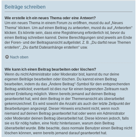
Beiträge schreiben
Wie erstelle ich ein neues Thema oder eine Antwort?
Um ein neues Thema in einem Forum zu eröffnen, musst du auf „Neues
Thema“ klicken. Um auf einen Beitrag zu antworten, musst du auf „Antworten“
klicken. Es könnte sein, dass eine Registrierung erforderlich ist, bevor du
einen Beitrag schreiben kannst. Deine Berechtigungen sind jeweils am Ende
der Foren- und der Beitragsansicht aufgelistet. Z. B. „Du darfst neue Themen
erstellen“, „Du darfst Dateianhänge erstellen“ usw.
Nach oben
Wie kann ich einen Beitrag bearbeiten oder löschen?
Wenn du nicht Administrator oder Moderator bist, kannst du nur deine
eigenen Beiträge bearbeiten oder löschen. Du kannst einen Beitrag
bearbeiten, indem du das „Ändere Beitrag“-Symbol für den entsprechenden
Beitrag anklickst; eventuell ist dies nur für einen begrenzten Zeitraum nach
seiner Erstellung möglich. Wenn bereits jemand auf deinen Beitrag
geantwortet hat, wird dein Beitrag in der Themenansicht als überarbeitet
gekennzeichnet. Es wird sowohl die Anzahl als auch der letzte Zeitpunkt der
Bearbeitungen angezeigt. Dieser Hinweis erscheint nicht, wenn noch
niemand auf deinen Beitrag geantwortet hat oder wenn ein Administrator
oder Moderator deinen Beitrag überarbeitet hat. Diese können jedoch, falls
sie es für nötig halten, eine Notiz hinterlassen, warum dein Beitrag
überarbeitet wurde. Bitte beachte, dass normale Benutzer einen Beitrag nicht
löschen können, wenn bereits jemand darauf geantwortet hat.