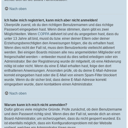
Nach oben
Ich habe mich registriert, kann mich aber nicht anmelden!
Überprüfe zuerst, ob du den richtigen Benutzernamen und das richtige
Passwort eingegeben hast. Wenn diese stimmen, dann gibt es zwei
Möglichkeiten. Wenn
COPPA
aktiviert ist und du angegeben hast, dass du
unter 13 Jahre alt bist, musst du bzw. einer deiner Eltern oder deiner
Erziehungsberechtigten den Anweisungen folgen, die du erhalten hast.
Wenn dies nicht der Fall ist, muss dein Benutzerkonto vielleicht aktiviert
werden. Bei einigen Boards müssen alle neu angemeldeten Mitglieder erst
freigeschaltet werden – entweder musst du dies selbst erledigen oder ein
Administrator. Bei der Registrierung wurde dir mitgeteilt, ob eine Aktivierung
nötig ist oder nicht. Wenn du eine E-Mail erhalten hast, folge den dort
enthaltenen Anweisungen. Ansonsten prüfe, ob du deine E-Mail-Adresse
korrekt eingegeben hast oder die E-Mail von einem Spam-Filter blockiert
wurde. Wenn du dir sicher bist, dass deine E-Mail-Adresse korrekt
eingegeben wurde, dann kontaktiere einen Administrator.
Nach oben
Warum kann ich mich nicht anmelden?
Dafür gibt es viele mögliche Gründe. Prüfe zunächst, ob dein Benutzername
und dein Passwort richtig sind. Wenn dies der Fall ist, wende dich an einen
Board-Administrator, um sicherzugehen, dass du nicht gesperrt wurdest. Es
ist ebenfalls möglich, dass ein Konfigurationsproblem mit der Website
vorliegt, welches ein Administrator lösen muss.