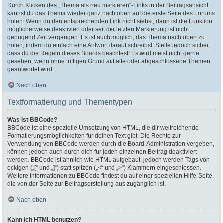
Durch Klicken des „Thema als neu markieren“-Links in der Beitragsansicht
kannst du das Thema wieder ganz nach oben auf die erste Seite des Forums
holen. Wenn du den entsprechenden Link nicht siehst, dann ist die Funktion
möglicherweise deaktiviert oder seit der letzten Markierung ist nicht
genügend Zeit vergangen. Es ist auch möglich, das Thema nach oben zu
holen, indem du einfach eine Antwort darauf schreibst. Stelle jedoch sicher,
dass du die Regeln dieses Boards beachtest! Es wird meist nicht gerne
gesehen, wenn ohne triftigen Grund auf alte oder abgeschlossene Themen
geantwortet wird.
Nach oben
Textformatierung und Thementypen
Was ist BBCode?
BBCode ist eine spezielle Umsetzung von HTML, die dir weitreichende
Formatierungsmöglichkeiten für deinen Text gibt. Die Rechte zur
Verwendung von BBCode werden durch die Board-Administration vergeben,
können jedoch auch durch dich für jeden einzelnen Beitrag deaktiviert
werden. BBCode ist ähnlich wie HTML aufgebaut, jedoch werden Tags von
eckigen („[“ und „]“) statt spitzen („<“ und „>“) Klammern eingeschlossen.
Weitere Informationen zu BBCode findest du auf einer speziellen Hilfe-Seite,
die von der Seite zur Beitragserstellung aus zugänglich ist.
Nach oben
Kann ich HTML benutzen?