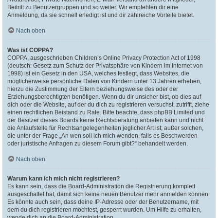
Beitritt zu Benutzergruppen und so weiter. Wir empfehlen dir eine
Anmeldung, da sie schnell erledigt ist und dir zahlreiche Vorteile bietet.
Nach oben
Was ist COPPA?
COPPA, ausgeschrieben Children’s Online Privacy Protection Act of 1998
(deutsch: Gesetz zum Schutz der Privatsphäre von Kindern im Internet von
1998) ist ein Gesetz in den USA, welches festlegt, dass Websites, die
möglicherweise persönliche Daten von Kindern unter 13 Jahren erheben,
hierzu die Zustimmung der Eltern beziehungsweise des oder der
Erziehungsberechtigten benötigen. Wenn du dir unsicher bist, ob dies auf
dich oder die Website, auf der du dich zu registrieren versuchst, zutrifft, ziehe
einen rechtlichen Beistand zu Rate. Bitte beachte, dass phpBB Limited und
der Besitzer dieses Boards keine Rechtsberatung anbieten kann und nicht
die Anlaufstelle für Rechtsangelegenheiten jeglicher Art ist; außer solchen,
die unter der Frage „An wen soll ich mich wenden, falls es Beschwerden
oder juristische Anfragen zu diesem Forum gibt?“ behandelt werden.
Nach oben
Warum kann ich mich nicht registrieren?
Es kann sein, dass die Board-Administration die Registrierung komplett
ausgeschaltet hat, damit sich keine neuen Benutzer mehr anmelden können.
Es könnte auch sein, dass deine IP-Adresse oder der Benutzername, mit
dem du dich registrieren möchtest, gesperrt wurden. Um Hilfe zu erhalten,
wende dich an die Board-Administration.