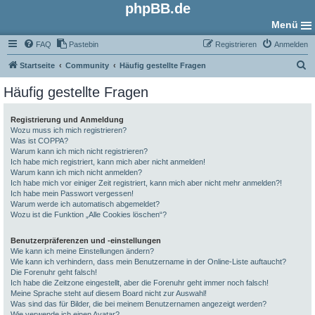
phpBB.de
Menü
FAQ
Pastebin
Registrieren
Anmelden
S
Startseite
Community
Häufig gestellte Fragen
u
Häufig gestellte Fragen
c
h
Registrierung und Anmeldung
Wozu muss ich mich registrieren?
e
Was ist COPPA?
Warum kann ich mich nicht registrieren?
Ich habe mich registriert, kann mich aber nicht anmelden!
Warum kann ich mich nicht anmelden?
Ich habe mich vor einiger Zeit registriert, kann mich aber nicht mehr anmelden?!
Ich habe mein Passwort vergessen!
Warum werde ich automatisch abgemeldet?
Wozu ist die Funktion „Alle Cookies löschen“?
Benutzerpräferenzen und -einstellungen
Wie kann ich meine Einstellungen ändern?
Wie kann ich verhindern, dass mein Benutzername in der Online-Liste auftaucht?
Die Forenuhr geht falsch!
Ich habe die Zeitzone eingestellt, aber die Forenuhr geht immer noch falsch!
Meine Sprache steht auf diesem Board nicht zur Auswahl!
Was sind das für Bilder, die bei meinem Benutzernamen angezeigt werden?
Wie verwende ich einen Avatar?