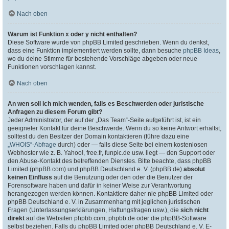
Nach oben
Warum ist Funktion x oder y nicht enthalten?
Diese Software wurde von phpBB Limited geschrieben. Wenn du denkst,
dass eine Funktion implementiert werden sollte, dann besuche
phpBB Ideas
,
wo du deine Stimme für bestehende Vorschläge abgeben oder neue
Funktionen vorschlagen kannst.
Nach oben
An wen soll ich mich wenden, falls es Beschwerden oder juristische
Anfragen zu diesem Forum gibt?
Jeder Administrator, der auf der „Das Team“-Seite aufgeführt ist, ist ein
geeigneter Kontakt für deine Beschwerde. Wenn du so keine Antwort erhältst,
solltest du den Besitzer der Domain kontaktieren (führe dazu eine
„WHOIS“-Abfrage
durch) oder — falls diese Seite bei einem kostenlosen
Webhoster wie z. B. Yahoo!, free.fr, funpic.de usw. liegt — den Support oder
den Abuse-Kontakt des betreffenden Dienstes. Bitte beachte, dass phpBB
Limited (phpBB.com) und phpBB Deutschland e. V. (phpBB.de)
absolut
keinen Einfluss
auf die Benutzung oder den oder die Benutzer der
Forensoftware haben und dafür in keiner Weise zur Verantwortung
herangezogen werden können. Kontaktiere daher nie phpBB Limited oder
phpBB Deutschland e. V. in Zusammenhang mit jeglichen juristischen
Fragen (Unterlassungserklärungen, Haftungsfragen usw.), die
sich nicht
direkt
auf die Websiten phpbb.com, phpbb.de oder die phpBB-Software
selbst beziehen. Falls du phpBB Limited oder phpBB Deutschland e. V. E-