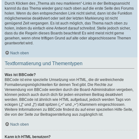
Durch Klicken des „Thema als neu markieren“-Links in der Beitragsansicht
kannst du das Thema wieder ganz nach oben auf die erste Seite des Forums
holen. Wenn du den entsprechenden Link nicht siehst, dann ist die Funktion
möglicherweise deaktiviert oder seit der letzten Markierung ist nicht
genügend Zeit vergangen. Es ist auch möglich, das Thema nach oben zu
holen, indem du einfach eine Antwort darauf schreibst. Stelle jedoch sicher,
dass du die Regeln dieses Boards beachtest! Es wird meist nicht gerne
gesehen, wenn ohne triftigen Grund auf alte oder abgeschlossene Themen
geantwortet wird.
Nach oben
Textformatierung und Thementypen
Was ist BBCode?
BBCode ist eine spezielle Umsetzung von HTML, die dir weitreichende
Formatierungsmöglichkeiten für deinen Text gibt. Die Rechte zur
Verwendung von BBCode werden durch die Board-Administration vergeben,
können jedoch auch durch dich für jeden einzelnen Beitrag deaktiviert
werden. BBCode ist ähnlich wie HTML aufgebaut, jedoch werden Tags von
eckigen („[“ und „]“) statt spitzen („<“ und „>“) Klammern eingeschlossen.
Weitere Informationen zu BBCode findest du auf einer speziellen Hilfe-Seite,
die von der Seite zur Beitragserstellung aus zugänglich ist.
Nach oben
Kann ich HTML benutzen?