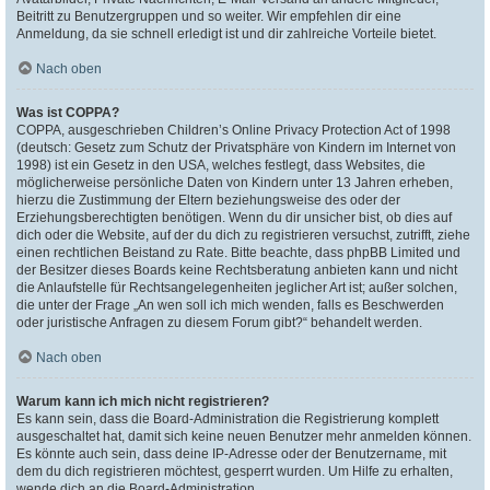
Beitritt zu Benutzergruppen und so weiter. Wir empfehlen dir eine
Anmeldung, da sie schnell erledigt ist und dir zahlreiche Vorteile bietet.
Nach oben
Was ist COPPA?
COPPA, ausgeschrieben Children’s Online Privacy Protection Act of 1998
(deutsch: Gesetz zum Schutz der Privatsphäre von Kindern im Internet von
1998) ist ein Gesetz in den USA, welches festlegt, dass Websites, die
möglicherweise persönliche Daten von Kindern unter 13 Jahren erheben,
hierzu die Zustimmung der Eltern beziehungsweise des oder der
Erziehungsberechtigten benötigen. Wenn du dir unsicher bist, ob dies auf
dich oder die Website, auf der du dich zu registrieren versuchst, zutrifft, ziehe
einen rechtlichen Beistand zu Rate. Bitte beachte, dass phpBB Limited und
der Besitzer dieses Boards keine Rechtsberatung anbieten kann und nicht
die Anlaufstelle für Rechtsangelegenheiten jeglicher Art ist; außer solchen,
die unter der Frage „An wen soll ich mich wenden, falls es Beschwerden
oder juristische Anfragen zu diesem Forum gibt?“ behandelt werden.
Nach oben
Warum kann ich mich nicht registrieren?
Es kann sein, dass die Board-Administration die Registrierung komplett
ausgeschaltet hat, damit sich keine neuen Benutzer mehr anmelden können.
Es könnte auch sein, dass deine IP-Adresse oder der Benutzername, mit
dem du dich registrieren möchtest, gesperrt wurden. Um Hilfe zu erhalten,
wende dich an die Board-Administration.