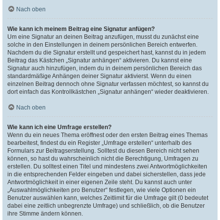
Nach oben
Wie kann ich meinem Beitrag eine Signatur anfügen?
Um eine Signatur an deinen Beitrag anzufügen, musst du zunächst eine
solche in den Einstellungen in deinem persönlichen Bereich entwerfen.
Nachdem du die Signatur erstellt und gespeichert hast, kannst du in jedem
Beitrag das Kästchen „Signatur anhängen“ aktivieren. Du kannst eine
Signatur auch hinzufügen, indem du in deinem persönlichen Bereich das
standardmäßige Anhängen deiner Signatur aktivierst. Wenn du einen
einzelnen Beitrag dennoch ohne Signatur verfassen möchtest, so kannst du
dort einfach das Kontrollkästchen „Signatur anhängen“ wieder deaktivieren.
Nach oben
Wie kann ich eine Umfrage erstellen?
Wenn du ein neues Thema eröffnest oder den ersten Beitrag eines Themas
bearbeitest, findest du ein Register „Umfrage erstellen“ unterhalb des
Formulars zur Beitragserstellung. Solltest du diesen Bereich nicht sehen
können, so hast du wahrscheinlich nicht die Berechtigung, Umfragen zu
erstellen. Du solltest einen Titel und mindestens zwei Antwortmöglichkeiten
in die entsprechenden Felder eingeben und dabei sicherstellen, dass jede
Antwortmöglichkeit in einer eigenen Zeile steht. Du kannst auch unter
„Auswahlmöglichkeiten pro Benutzer“ festlegen, wie viele Optionen ein
Benutzer auswählen kann, welches Zeitlimit für die Umfrage gilt (0 bedeutet
dabei eine zeitlich unbegrenzte Umfrage) und schließlich, ob die Benutzer
ihre Stimme ändern können.