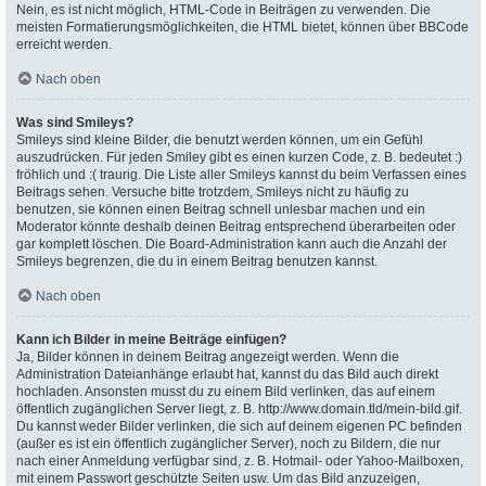
Nein, es ist nicht möglich, HTML-Code in Beiträgen zu verwenden. Die
meisten Formatierungsmöglichkeiten, die HTML bietet, können über BBCode
erreicht werden.
Nach oben
Was sind Smileys?
Smileys sind kleine Bilder, die benutzt werden können, um ein Gefühl
auszudrücken. Für jeden Smiley gibt es einen kurzen Code, z. B. bedeutet :)
fröhlich und :( traurig. Die Liste aller Smileys kannst du beim Verfassen eines
Beitrags sehen. Versuche bitte trotzdem, Smileys nicht zu häufig zu
benutzen, sie können einen Beitrag schnell unlesbar machen und ein
Moderator könnte deshalb deinen Beitrag entsprechend überarbeiten oder
gar komplett löschen. Die Board-Administration kann auch die Anzahl der
Smileys begrenzen, die du in einem Beitrag benutzen kannst.
Nach oben
Kann ich Bilder in meine Beiträge einfügen?
Ja, Bilder können in deinem Beitrag angezeigt werden. Wenn die
Administration Dateianhänge erlaubt hat, kannst du das Bild auch direkt
hochladen. Ansonsten musst du zu einem Bild verlinken, das auf einem
öffentlich zugänglichen Server liegt, z. B. http://www.domain.tld/mein-bild.gif.
Du kannst weder Bilder verlinken, die sich auf deinem eigenen PC befinden
(außer es ist ein öffentlich zugänglicher Server), noch zu Bildern, die nur
nach einer Anmeldung verfügbar sind, z. B. Hotmail- oder Yahoo-Mailboxen,
mit einem Passwort geschützte Seiten usw. Um das Bild anzuzeigen,