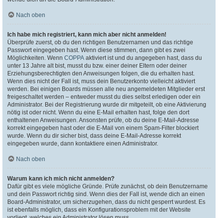
Nach oben
Ich habe mich registriert, kann mich aber nicht anmelden!
Überprüfe zuerst, ob du den richtigen Benutzernamen und das richtige
Passwort eingegeben hast. Wenn diese stimmen, dann gibt es zwei
Möglichkeiten. Wenn
COPPA
aktiviert ist und du angegeben hast, dass du
unter 13 Jahre alt bist, musst du bzw. einer deiner Eltern oder deiner
Erziehungsberechtigten den Anweisungen folgen, die du erhalten hast.
Wenn dies nicht der Fall ist, muss dein Benutzerkonto vielleicht aktiviert
werden. Bei einigen Boards müssen alle neu angemeldeten Mitglieder erst
freigeschaltet werden – entweder musst du dies selbst erledigen oder ein
Administrator. Bei der Registrierung wurde dir mitgeteilt, ob eine Aktivierung
nötig ist oder nicht. Wenn du eine E-Mail erhalten hast, folge den dort
enthaltenen Anweisungen. Ansonsten prüfe, ob du deine E-Mail-Adresse
korrekt eingegeben hast oder die E-Mail von einem Spam-Filter blockiert
wurde. Wenn du dir sicher bist, dass deine E-Mail-Adresse korrekt
eingegeben wurde, dann kontaktiere einen Administrator.
Nach oben
Warum kann ich mich nicht anmelden?
Dafür gibt es viele mögliche Gründe. Prüfe zunächst, ob dein Benutzername
und dein Passwort richtig sind. Wenn dies der Fall ist, wende dich an einen
Board-Administrator, um sicherzugehen, dass du nicht gesperrt wurdest. Es
ist ebenfalls möglich, dass ein Konfigurationsproblem mit der Website
vorliegt, welches ein Administrator lösen muss.