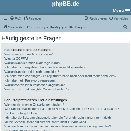
phpBB.de
Menü
FAQ
Pastebin
Registrieren
Anmelden
S
Startseite
Community
Häufig gestellte Fragen
u
Häufig gestellte Fragen
c
h
Registrierung und Anmeldung
Wozu muss ich mich registrieren?
e
Was ist COPPA?
Warum kann ich mich nicht registrieren?
Ich habe mich registriert, kann mich aber nicht anmelden!
Warum kann ich mich nicht anmelden?
Ich habe mich vor einiger Zeit registriert, kann mich aber nicht mehr anmelden?!
Ich habe mein Passwort vergessen!
Warum werde ich automatisch abgemeldet?
Wozu ist die Funktion „Alle Cookies löschen“?
Benutzerpräferenzen und -einstellungen
Wie kann ich meine Einstellungen ändern?
Wie kann ich verhindern, dass mein Benutzername in der Online-Liste auftaucht?
Die Forenuhr geht falsch!
Ich habe die Zeitzone eingestellt, aber die Forenuhr geht immer noch falsch!
Meine Sprache steht auf diesem Board nicht zur Auswahl!
Was sind das für Bilder, die bei meinem Benutzernamen angezeigt werden?
Wie verwende ich einen Avatar?