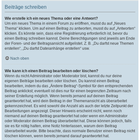
Beiträge schreiben
Wie erstelle ich ein neues Thema oder eine Antwort?
Um ein neues Thema in einem Forum zu eröffnen, musst du auf „Neues
Thema“ klicken. Um auf einen Beitrag zu antworten, musst du auf „Antworten“
klicken. Es könnte sein, dass eine Registrierung erforderlich ist, bevor du
einen Beitrag schreiben kannst. Deine Berechtigungen sind jeweils am Ende
der Foren- und der Beitragsansicht aufgelistet. Z. B. „Du darfst neue Themen
erstellen“, „Du darfst Dateianhänge erstellen“ usw.
Nach oben
Wie kann ich einen Beitrag bearbeiten oder löschen?
Wenn du nicht Administrator oder Moderator bist, kannst du nur deine
eigenen Beiträge bearbeiten oder löschen. Du kannst einen Beitrag
bearbeiten, indem du das „Ändere Beitrag“-Symbol für den entsprechenden
Beitrag anklickst; eventuell ist dies nur für einen begrenzten Zeitraum nach
seiner Erstellung möglich. Wenn bereits jemand auf deinen Beitrag
geantwortet hat, wird dein Beitrag in der Themenansicht als überarbeitet
gekennzeichnet. Es wird sowohl die Anzahl als auch der letzte Zeitpunkt der
Bearbeitungen angezeigt. Dieser Hinweis erscheint nicht, wenn noch
niemand auf deinen Beitrag geantwortet hat oder wenn ein Administrator
oder Moderator deinen Beitrag überarbeitet hat. Diese können jedoch, falls
sie es für nötig halten, eine Notiz hinterlassen, warum dein Beitrag
überarbeitet wurde. Bitte beachte, dass normale Benutzer einen Beitrag nicht
löschen können, wenn bereits jemand darauf geantwortet hat.