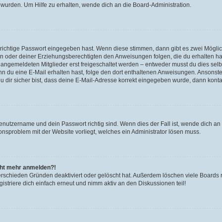
 wurden. Um Hilfe zu erhalten, wende dich an die Board-Administration.
 richtige Passwort eingegeben hast. Wenn diese stimmen, dann gibt es zwei Mögl
tern oder deiner Erziehungsberechtigten den Anweisungen folgen, die du erhalten ha
u angemeldeten Mitglieder erst freigeschaltet werden – entweder musst du dies selbs
. Wenn du eine E-Mail erhalten hast, folge den dort enthaltenen Anweisungen. Ansons
 dir sicher bist, dass deine E-Mail-Adresse korrekt eingegeben wurde, dann kontak
Benutzername und dein Passwort richtig sind. Wenn dies der Fall ist, wende dich a
ionsproblem mit der Website vorliegt, welches ein Administrator lösen muss.
icht mehr anmelden?!
erschieden Gründen deaktiviert oder gelöscht hat. Außerdem löschen viele Boards r
triere dich einfach erneut und nimm aktiv an den Diskussionen teil!