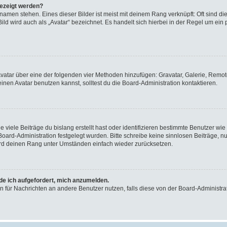
gezeigt werden?
amen stehen. Eines dieser Bilder ist meist mit deinem Rang verknüpft: Oft sind di
ld wird auch als „Avatar“ bezeichnet. Es handelt sich hierbei in der Regel um ein
 Avatar über eine der folgenden vier Methoden hinzufügen: Gravatar, Galerie, Rem
en Avatar benutzen kannst, solltest du die Board-Administration kontaktieren.
viele Beiträge du bislang erstellt hast oder identifizieren bestimmte Benutzer w
 Board-Administration festgelegt wurden. Bitte schreibe keine sinnlosen Beiträge
wird deinen Rang unter Umständen einfach wieder zurücksetzen.
rde ich aufgefordert, mich anzumelden.
ion für Nachrichten an andere Benutzer nutzen, falls diese von der Board-Administ