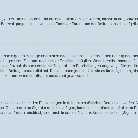
„Neues Thema“ klicken. Um auf einen Beitrag zu antworten, musst du auf „Antworte
e Berechtigungen sind jeweils am Ende der Foren- und der Beitragsansicht aufgeliste
r deine eigenen Beiträge bearbeiten oder löschen. Du kannst einen Beitrag bearbe
inen begrenzten Zeitraum nach seiner Erstellung möglich. Wenn bereits jemand auf de
 die Anzahl als auch der letzte Zeitpunkt der Bearbeitungen angezeigt. Dieser Hi
en Beitrag überarbeitet hat. Diese können jedoch, falls sie es für nötig halten, ei
hen können, wenn bereits jemand darauf geantwortet hat.
st eine solche in den Einstellungen in deinem persönlichen Bereich entwerfen. Na
eren. Du kannst eine Signatur auch hinzufügen, indem du in deinem persönlichen 
atur verfassen möchtest, so kannst du dort einfach das Kontrollkästchen „Signatu