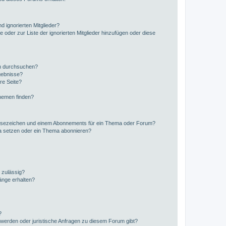
d ignorierten Mitglieder?
e oder zur Liste der ignorierten Mitglieder hinzufügen oder diese
en durchsuchen?
gebnisse?
re Seite?
hemen finden?
esezeichen und einem Abonnements für ein Thema oder Forum?
a setzen oder ein Thema abonnieren?
 zulässig?
hänge erhalten?
?
hwerden oder juristische Anfragen zu diesem Forum gibt?