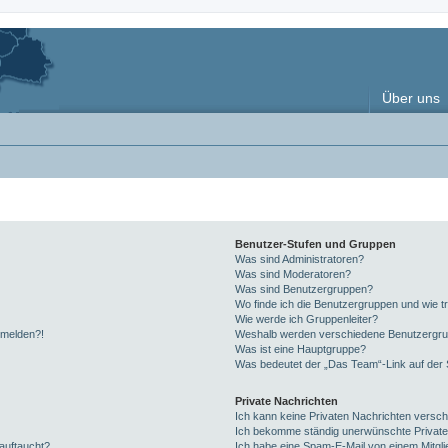
Über uns
Benutzer-Stufen und Gruppen
Was sind Administratoren?
Was sind Moderatoren?
Was sind Benutzergruppen?
Wo finde ich die Benutzergruppen und wie tr
Wie werde ich Gruppenleiter?
anmelden?!
Weshalb werden verschiedene Benutzergrupp
Was ist eine Hauptgruppe?
Was bedeutet der „Das Team“-Link auf der S
Private Nachrichten
Ich kann keine Privaten Nachrichten versch
Ich bekomme ständig unerwünschte Private
auftaucht?
Ich habe eine Spam-E-Mail von einem Mitgli