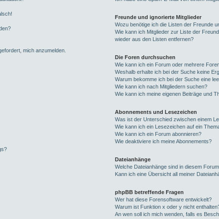
alsch!
Freunde und ignorierte Mitglieder
Wozu benötige ich die Listen der Freunde un
rden?
Wie kann ich Mitglieder zur Liste der Freund
wieder aus den Listen entfernen?
fgefordert, mich anzumelden.
Die Foren durchsuchen
Wie kann ich ein Forum oder mehrere For
Weshalb erhalte ich bei der Suche keine Er
Warum bekomme ich bei der Suche eine lee
Wie kann ich nach Mitgliedern suchen?
Wie kann ich meine eigenen Beiträge und T
Abonnements und Lesezeichen
Was ist der Unterschied zwischen einem L
Wie kann ich ein Lesezeichen auf ein Them
Wie kann ich ein Forum abonnieren?
Wie deaktiviere ich meine Abonnements?
gs?
Dateianhänge
Welche Dateianhänge sind in diesem Forum
Kann ich eine Übersicht all meiner Dateian
phpBB betreffende Fragen
Wer hat diese Forensoftware entwickelt?
Warum ist Funktion x oder y nicht enthalten
An wen soll ich mich wenden, falls es Besc