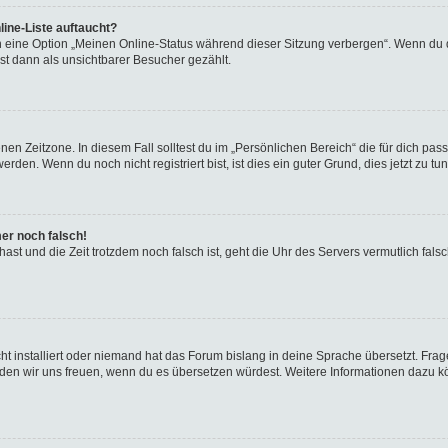
ine-Liste auftaucht?
n eine Option „Meinen Online-Status während dieser Sitzung verbergen“. Wenn du d
st dann als unsichtbarer Besucher gezählt.
en Zeitzone. In diesem Fall solltest du im „Persönlichen Bereich“ die für dich passe
den. Wenn du noch nicht registriert bist, ist dies ein guter Grund, dies jetzt zu tun
mer noch falsch!
t hast und die Zeit trotzdem noch falsch ist, geht die Uhr des Servers vermutlich fal
t installiert oder niemand hat das Forum bislang in deine Sprache übersetzt. Frag
, würden wir uns freuen, wenn du es übersetzen würdest. Weitere Informationen dazu