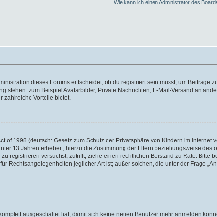
Wie kann ich einen Administrator des Board
istration dieses Forums entscheidet, ob du registriert sein musst, um Beiträge zu s
ung stehen: zum Beispiel Avatarbilder, Private Nachrichten, E-Mail-Versand an ander
 zahlreiche Vorteile bietet.
t of 1998 (deutsch: Gesetz zum Schutz der Privatsphäre von Kindern im Internet vo
unter 13 Jahren erheben, hierzu die Zustimmung der Eltern beziehungsweise des o
h zu registrieren versuchst, zutrifft, ziehe einen rechtlichen Beistand zu Rate. Bit
für Rechtsangelegenheiten jeglicher Art ist; außer solchen, die unter der Frage „
.
g komplett ausgeschaltet hat, damit sich keine neuen Benutzer mehr anmelden könn