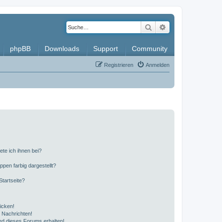
Suche
Erweiterte Such
phpBB
Downloads
Support
Community
Registrieren
Anmelden
ete ich ihnen bei?
en farbig dargestellt?
tartseite?
icken!
 Nachrichten!
ed dieses Forums erhalten!