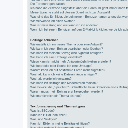
Die Forenuhr geht falsch!
Ich habe die Zeitzone eingestellt, aber die Forenuhr geht immer noch f
Meine Sprache steht auf diesem Board nicht zur Auswahl!
Was sind das für Bilder, die bei meinem Benutzernamen angezeigt we
Wie verwende ich einen Avatar?
Was ist mein Rang und wie kann ich ihn ändern?
Wenn ich bei einem Benutzer auf den E-Mail-Link klicke, werde ich au
Beiträge schreiben
Wie erstelle ich ein neues Thema oder eine Antwort?
Wie kann ich einen Beitrag bearbeiten oder löschen?
Wie kann ich meinem Beitrag eine Signatur anfügen?
Wie kann ich eine Umfrage erstellen?
Wieso kann ich nicht mehr Antwortmöglichkeiten erstellen?
Wie bearbeite oder lösche ich eine Umfrage?
Warum kann ich auf bestimmte Foren nicht zugreifen?
Weshalb kann ich keine Dateianhänge anfügen?
Weshalb wurde ich verwarnt?
Wie kann ich Beiträge den Moderatoren melden?
Was bewirkt die „Speichern“-Schaltfläche beim Schreiben eines Beitra
Warum muss mein Beitrag erst freigegeben werden?
Wie markiere ich ein Thema als neu?
Textformatierung und Thementypen
Was ist BBCode?
Kann ich HTML benutzen?
Was sind Smileys?
Kann ich Bilder in meine Beiträge einfügen?
Was sind globale Bekanntmachungen?