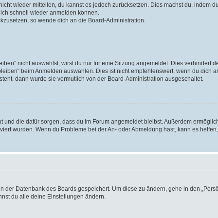
 nicht wieder mitteilen, du kannst es jedoch zurücksetzen. Dies machst du, indem 
 dich schnell wieder anmelden können.
ückzusetzen, so wende dich an die Board-Administration.
en“ nicht auswählst, wirst du nur für eine Sitzung angemeldet. Dies verhindert 
leiben“ beim Anmelden auswählen. Dies ist nicht empfehlenswert, wenn du dich an
 steht, dann wurde sie vermutlich von der Board-Administration ausgeschaltet.
 hat und die dafür sorgen, dass du im Forum angemeldet bleibst. Außerdem ermögli
tiviert wurden. Wenn du Probleme bei der An- oder Abmeldung hast, kann es helfen
n in der Datenbank des Boards gespeichert. Um diese zu ändern, gehe in den „Persö
nst du alle deine Einstellungen ändern.