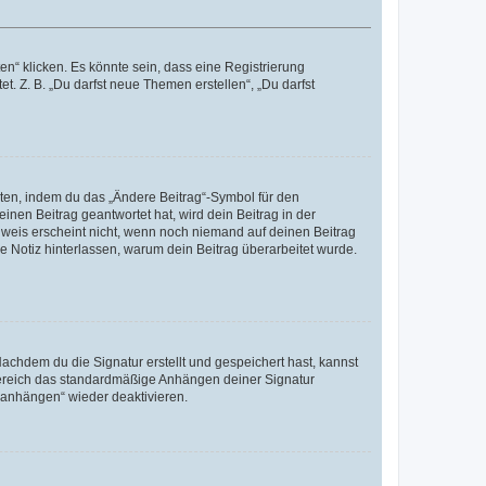
n“ klicken. Es könnte sein, dass eine Registrierung
t. Z. B. „Du darfst neue Themen erstellen“, „Du darfst
iten, indem du das „Ändere Beitrag“-Symbol für den
inen Beitrag geantwortet hat, wird dein Beitrag in der
nweis erscheint nicht, wenn noch niemand auf deinen Beitrag
ne Notiz hinterlassen, warum dein Beitrag überarbeitet wurde.
chdem du die Signatur erstellt und gespeichert hast, kannst
Bereich das standardmäßige Anhängen deiner Signatur
r anhängen“ wieder deaktivieren.