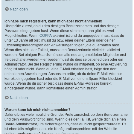
Nach oben
Ich habe mich registriert, kann mich aber nicht anmelden!
Überprüfe zuerst, ob du den richtigen Benutzernamen und das richtige
Passwort eingegeben hast. Wenn diese stimmen, dann gibt es zwei
Möglichkeiten. Wenn
COPPA
aktiviert ist und du angegeben hast, dass du
unter 13 Jahre alt bist, musst du bzw. einer deiner Eltern oder deiner
Erziehungsberechtigten den Anweisungen folgen, die du erhalten hast.
Wenn dies nicht der Fall ist, muss dein Benutzerkonto vielleicht aktiviert
werden. Bei einigen Boards müssen alle neu angemeldeten Mitglieder erst
freigeschaltet werden – entweder musst du dies selbst erledigen oder ein
Administrator. Bei der Registrierung wurde dir mitgeteilt, ob eine Aktivierung
nötig ist oder nicht. Wenn du eine E-Mail erhalten hast, folge den dort
enthaltenen Anweisungen. Ansonsten prüfe, ob du deine E-Mail-Adresse
korrekt eingegeben hast oder die E-Mail von einem Spam-Filter blockiert
wurde. Wenn du dir sicher bist, dass deine E-Mail-Adresse korrekt
eingegeben wurde, dann kontaktiere einen Administrator.
Nach oben
Warum kann ich mich nicht anmelden?
Dafür gibt es viele mögliche Gründe. Prüfe zunächst, ob dein Benutzername
und dein Passwort richtig sind. Wenn dies der Fall ist, wende dich an einen
Board-Administrator, um sicherzugehen, dass du nicht gesperrt wurdest. Es
ist ebenfalls möglich, dass ein Konfigurationsproblem mit der Website
vorliegt, welches ein Administrator lösen muss.