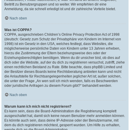
Beitritt zu Benutzergruppen und so weiter. Wir empfehlen dir eine
Anmeldung, da sie schnell erledigt ist und dir zahlreiche Vorteile bietet.
Nach oben
Was ist COPPA?
COPPA, ausgeschrieben Children’s Online Privacy Protection Act of 1998
(deutsch: Gesetz zum Schutz der Privatsphäre von Kindern im Internet von
1998) ist ein Gesetz in den USA, welches festlegt, dass Websites, die
möglicherweise persönliche Daten von Kindern unter 13 Jahren erheben,
hierzu die Zustimmung der Eltern beziehungsweise des oder der
Erziehungsberechtigten benötigen. Wenn du dir unsicher bist, ob dies auf
dich oder die Website, auf der du dich zu registrieren versuchst, zutrifft, ziehe
einen rechtlichen Beistand zu Rate. Bitte beachte, dass phpBB Limited und
der Besitzer dieses Boards keine Rechtsberatung anbieten kann und nicht
die Anlaufstelle für Rechtsangelegenheiten jeglicher Art ist; außer solchen,
die unter der Frage „An wen soll ich mich wenden, falls es Beschwerden
oder juristische Anfragen zu diesem Forum gibt?“ behandelt werden.
Nach oben
Warum kann ich mich nicht registrieren?
Es kann sein, dass die Board-Administration die Registrierung komplett
ausgeschaltet hat, damit sich keine neuen Benutzer mehr anmelden können.
Es könnte auch sein, dass deine IP-Adresse oder der Benutzername, mit
dem du dich registrieren möchtest, gesperrt wurden. Um Hilfe zu erhalten,
wende dich an die Board-Administration.