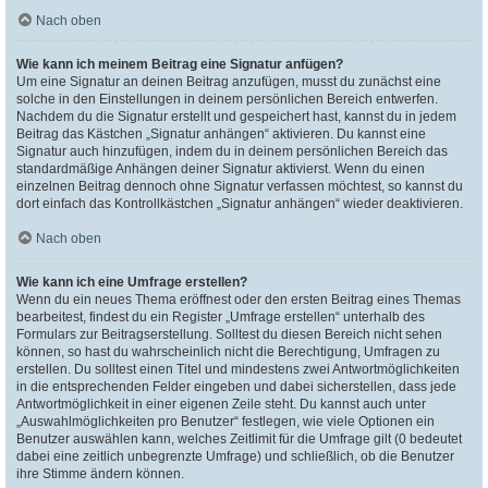
Nach oben
Wie kann ich meinem Beitrag eine Signatur anfügen?
Um eine Signatur an deinen Beitrag anzufügen, musst du zunächst eine
solche in den Einstellungen in deinem persönlichen Bereich entwerfen.
Nachdem du die Signatur erstellt und gespeichert hast, kannst du in jedem
Beitrag das Kästchen „Signatur anhängen“ aktivieren. Du kannst eine
Signatur auch hinzufügen, indem du in deinem persönlichen Bereich das
standardmäßige Anhängen deiner Signatur aktivierst. Wenn du einen
einzelnen Beitrag dennoch ohne Signatur verfassen möchtest, so kannst du
dort einfach das Kontrollkästchen „Signatur anhängen“ wieder deaktivieren.
Nach oben
Wie kann ich eine Umfrage erstellen?
Wenn du ein neues Thema eröffnest oder den ersten Beitrag eines Themas
bearbeitest, findest du ein Register „Umfrage erstellen“ unterhalb des
Formulars zur Beitragserstellung. Solltest du diesen Bereich nicht sehen
können, so hast du wahrscheinlich nicht die Berechtigung, Umfragen zu
erstellen. Du solltest einen Titel und mindestens zwei Antwortmöglichkeiten
in die entsprechenden Felder eingeben und dabei sicherstellen, dass jede
Antwortmöglichkeit in einer eigenen Zeile steht. Du kannst auch unter
„Auswahlmöglichkeiten pro Benutzer“ festlegen, wie viele Optionen ein
Benutzer auswählen kann, welches Zeitlimit für die Umfrage gilt (0 bedeutet
dabei eine zeitlich unbegrenzte Umfrage) und schließlich, ob die Benutzer
ihre Stimme ändern können.