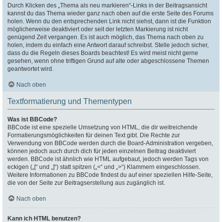
Durch Klicken des „Thema als neu markieren“-Links in der Beitragsansicht
kannst du das Thema wieder ganz nach oben auf die erste Seite des Forums
holen. Wenn du den entsprechenden Link nicht siehst, dann ist die Funktion
möglicherweise deaktiviert oder seit der letzten Markierung ist nicht
genügend Zeit vergangen. Es ist auch möglich, das Thema nach oben zu
holen, indem du einfach eine Antwort darauf schreibst. Stelle jedoch sicher,
dass du die Regeln dieses Boards beachtest! Es wird meist nicht gerne
gesehen, wenn ohne triftigen Grund auf alte oder abgeschlossene Themen
geantwortet wird.
Nach oben
Textformatierung und Thementypen
Was ist BBCode?
BBCode ist eine spezielle Umsetzung von HTML, die dir weitreichende
Formatierungsmöglichkeiten für deinen Text gibt. Die Rechte zur
Verwendung von BBCode werden durch die Board-Administration vergeben,
können jedoch auch durch dich für jeden einzelnen Beitrag deaktiviert
werden. BBCode ist ähnlich wie HTML aufgebaut, jedoch werden Tags von
eckigen („[“ und „]“) statt spitzen („<“ und „>“) Klammern eingeschlossen.
Weitere Informationen zu BBCode findest du auf einer speziellen Hilfe-Seite,
die von der Seite zur Beitragserstellung aus zugänglich ist.
Nach oben
Kann ich HTML benutzen?