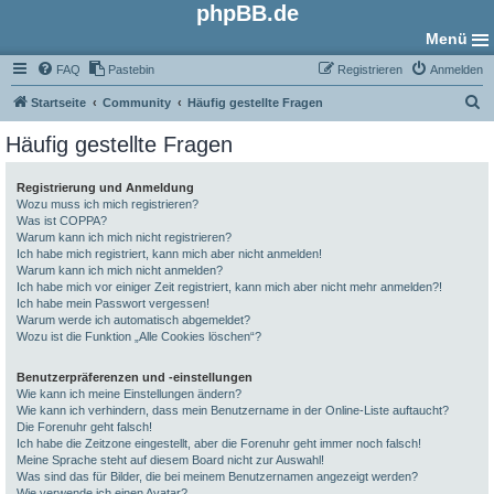
phpBB.de
Menü
FAQ
Pastebin
Registrieren
Anmelden
S
Startseite
Community
Häufig gestellte Fragen
u
Häufig gestellte Fragen
c
h
Registrierung und Anmeldung
Wozu muss ich mich registrieren?
e
Was ist COPPA?
Warum kann ich mich nicht registrieren?
Ich habe mich registriert, kann mich aber nicht anmelden!
Warum kann ich mich nicht anmelden?
Ich habe mich vor einiger Zeit registriert, kann mich aber nicht mehr anmelden?!
Ich habe mein Passwort vergessen!
Warum werde ich automatisch abgemeldet?
Wozu ist die Funktion „Alle Cookies löschen“?
Benutzerpräferenzen und -einstellungen
Wie kann ich meine Einstellungen ändern?
Wie kann ich verhindern, dass mein Benutzername in der Online-Liste auftaucht?
Die Forenuhr geht falsch!
Ich habe die Zeitzone eingestellt, aber die Forenuhr geht immer noch falsch!
Meine Sprache steht auf diesem Board nicht zur Auswahl!
Was sind das für Bilder, die bei meinem Benutzernamen angezeigt werden?
Wie verwende ich einen Avatar?