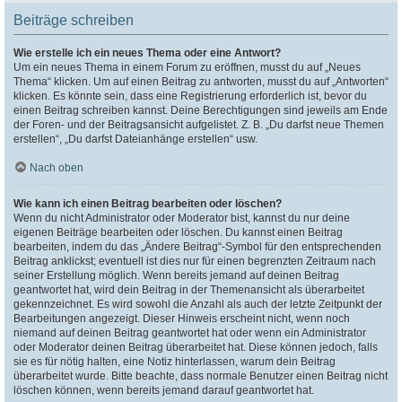
Beiträge schreiben
Wie erstelle ich ein neues Thema oder eine Antwort?
Um ein neues Thema in einem Forum zu eröffnen, musst du auf „Neues
Thema“ klicken. Um auf einen Beitrag zu antworten, musst du auf „Antworten“
klicken. Es könnte sein, dass eine Registrierung erforderlich ist, bevor du
einen Beitrag schreiben kannst. Deine Berechtigungen sind jeweils am Ende
der Foren- und der Beitragsansicht aufgelistet. Z. B. „Du darfst neue Themen
erstellen“, „Du darfst Dateianhänge erstellen“ usw.
Nach oben
Wie kann ich einen Beitrag bearbeiten oder löschen?
Wenn du nicht Administrator oder Moderator bist, kannst du nur deine
eigenen Beiträge bearbeiten oder löschen. Du kannst einen Beitrag
bearbeiten, indem du das „Ändere Beitrag“-Symbol für den entsprechenden
Beitrag anklickst; eventuell ist dies nur für einen begrenzten Zeitraum nach
seiner Erstellung möglich. Wenn bereits jemand auf deinen Beitrag
geantwortet hat, wird dein Beitrag in der Themenansicht als überarbeitet
gekennzeichnet. Es wird sowohl die Anzahl als auch der letzte Zeitpunkt der
Bearbeitungen angezeigt. Dieser Hinweis erscheint nicht, wenn noch
niemand auf deinen Beitrag geantwortet hat oder wenn ein Administrator
oder Moderator deinen Beitrag überarbeitet hat. Diese können jedoch, falls
sie es für nötig halten, eine Notiz hinterlassen, warum dein Beitrag
überarbeitet wurde. Bitte beachte, dass normale Benutzer einen Beitrag nicht
löschen können, wenn bereits jemand darauf geantwortet hat.