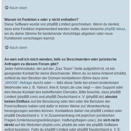
Nach oben
Warum ist Funktion x oder y nicht enthalten?
Diese Software wurde von phpBB Limited geschrieben. Wenn du denkst,
dass eine Funktion implementiert werden sollte, dann besuche
phpBB Ideas
,
wo du deine Stimme für bestehende Vorschläge abgeben oder neue
Funktionen vorschlagen kannst.
Nach oben
An wen soll ich mich wenden, falls es Beschwerden oder juristische
Anfragen zu diesem Forum gibt?
Jeder Administrator, der auf der „Das Team“-Seite aufgeführt ist, ist ein
geeigneter Kontakt für deine Beschwerde. Wenn du so keine Antwort erhältst,
solltest du den Besitzer der Domain kontaktieren (führe dazu eine
„WHOIS“-Abfrage
durch) oder — falls diese Seite bei einem kostenlosen
Webhoster wie z. B. Yahoo!, free.fr, funpic.de usw. liegt — den Support oder
den Abuse-Kontakt des betreffenden Dienstes. Bitte beachte, dass phpBB
Limited (phpBB.com) und phpBB Deutschland e. V. (phpBB.de)
absolut
keinen Einfluss
auf die Benutzung oder den oder die Benutzer der
Forensoftware haben und dafür in keiner Weise zur Verantwortung
herangezogen werden können. Kontaktiere daher nie phpBB Limited oder
phpBB Deutschland e. V. in Zusammenhang mit jeglichen juristischen
Fragen (Unterlassungserklärungen, Haftungsfragen usw.), die
sich nicht
direkt
auf die Websiten phpbb.com, phpbb.de oder die phpBB-Software
selbst beziehen. Falls du phpBB Limited oder phpBB Deutschland e. V. E-