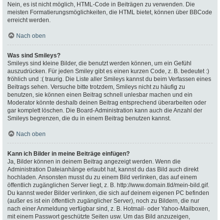
Nein, es ist nicht möglich, HTML-Code in Beiträgen zu verwenden. Die
meisten Formatierungsmöglichkeiten, die HTML bietet, können über BBCode
erreicht werden.
Nach oben
Was sind Smileys?
Smileys sind kleine Bilder, die benutzt werden können, um ein Gefühl
auszudrücken. Für jeden Smiley gibt es einen kurzen Code, z. B. bedeutet :)
fröhlich und :( traurig. Die Liste aller Smileys kannst du beim Verfassen eines
Beitrags sehen. Versuche bitte trotzdem, Smileys nicht zu häufig zu
benutzen, sie können einen Beitrag schnell unlesbar machen und ein
Moderator könnte deshalb deinen Beitrag entsprechend überarbeiten oder
gar komplett löschen. Die Board-Administration kann auch die Anzahl der
Smileys begrenzen, die du in einem Beitrag benutzen kannst.
Nach oben
Kann ich Bilder in meine Beiträge einfügen?
Ja, Bilder können in deinem Beitrag angezeigt werden. Wenn die
Administration Dateianhänge erlaubt hat, kannst du das Bild auch direkt
hochladen. Ansonsten musst du zu einem Bild verlinken, das auf einem
öffentlich zugänglichen Server liegt, z. B. http://www.domain.tld/mein-bild.gif.
Du kannst weder Bilder verlinken, die sich auf deinem eigenen PC befinden
(außer es ist ein öffentlich zugänglicher Server), noch zu Bildern, die nur
nach einer Anmeldung verfügbar sind, z. B. Hotmail- oder Yahoo-Mailboxen,
mit einem Passwort geschützte Seiten usw. Um das Bild anzuzeigen,