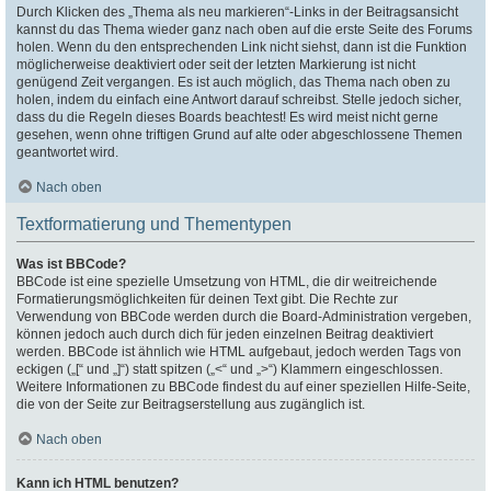
Durch Klicken des „Thema als neu markieren“-Links in der Beitragsansicht
kannst du das Thema wieder ganz nach oben auf die erste Seite des Forums
holen. Wenn du den entsprechenden Link nicht siehst, dann ist die Funktion
möglicherweise deaktiviert oder seit der letzten Markierung ist nicht
genügend Zeit vergangen. Es ist auch möglich, das Thema nach oben zu
holen, indem du einfach eine Antwort darauf schreibst. Stelle jedoch sicher,
dass du die Regeln dieses Boards beachtest! Es wird meist nicht gerne
gesehen, wenn ohne triftigen Grund auf alte oder abgeschlossene Themen
geantwortet wird.
Nach oben
Textformatierung und Thementypen
Was ist BBCode?
BBCode ist eine spezielle Umsetzung von HTML, die dir weitreichende
Formatierungsmöglichkeiten für deinen Text gibt. Die Rechte zur
Verwendung von BBCode werden durch die Board-Administration vergeben,
können jedoch auch durch dich für jeden einzelnen Beitrag deaktiviert
werden. BBCode ist ähnlich wie HTML aufgebaut, jedoch werden Tags von
eckigen („[“ und „]“) statt spitzen („<“ und „>“) Klammern eingeschlossen.
Weitere Informationen zu BBCode findest du auf einer speziellen Hilfe-Seite,
die von der Seite zur Beitragserstellung aus zugänglich ist.
Nach oben
Kann ich HTML benutzen?