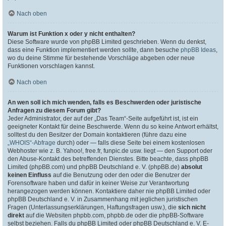
Nach oben
Warum ist Funktion x oder y nicht enthalten?
Diese Software wurde von phpBB Limited geschrieben. Wenn du denkst,
dass eine Funktion implementiert werden sollte, dann besuche
phpBB Ideas
,
wo du deine Stimme für bestehende Vorschläge abgeben oder neue
Funktionen vorschlagen kannst.
Nach oben
An wen soll ich mich wenden, falls es Beschwerden oder juristische
Anfragen zu diesem Forum gibt?
Jeder Administrator, der auf der „Das Team“-Seite aufgeführt ist, ist ein
geeigneter Kontakt für deine Beschwerde. Wenn du so keine Antwort erhältst,
solltest du den Besitzer der Domain kontaktieren (führe dazu eine
„WHOIS“-Abfrage
durch) oder — falls diese Seite bei einem kostenlosen
Webhoster wie z. B. Yahoo!, free.fr, funpic.de usw. liegt — den Support oder
den Abuse-Kontakt des betreffenden Dienstes. Bitte beachte, dass phpBB
Limited (phpBB.com) und phpBB Deutschland e. V. (phpBB.de)
absolut
keinen Einfluss
auf die Benutzung oder den oder die Benutzer der
Forensoftware haben und dafür in keiner Weise zur Verantwortung
herangezogen werden können. Kontaktiere daher nie phpBB Limited oder
phpBB Deutschland e. V. in Zusammenhang mit jeglichen juristischen
Fragen (Unterlassungserklärungen, Haftungsfragen usw.), die
sich nicht
direkt
auf die Websiten phpbb.com, phpbb.de oder die phpBB-Software
selbst beziehen. Falls du phpBB Limited oder phpBB Deutschland e. V. E-