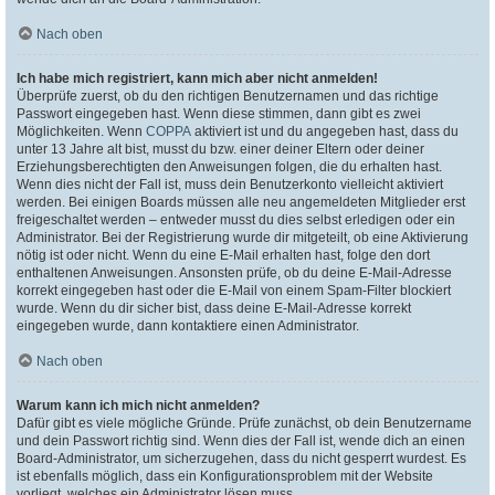
Nach oben
Ich habe mich registriert, kann mich aber nicht anmelden!
Überprüfe zuerst, ob du den richtigen Benutzernamen und das richtige
Passwort eingegeben hast. Wenn diese stimmen, dann gibt es zwei
Möglichkeiten. Wenn
COPPA
aktiviert ist und du angegeben hast, dass du
unter 13 Jahre alt bist, musst du bzw. einer deiner Eltern oder deiner
Erziehungsberechtigten den Anweisungen folgen, die du erhalten hast.
Wenn dies nicht der Fall ist, muss dein Benutzerkonto vielleicht aktiviert
werden. Bei einigen Boards müssen alle neu angemeldeten Mitglieder erst
freigeschaltet werden – entweder musst du dies selbst erledigen oder ein
Administrator. Bei der Registrierung wurde dir mitgeteilt, ob eine Aktivierung
nötig ist oder nicht. Wenn du eine E-Mail erhalten hast, folge den dort
enthaltenen Anweisungen. Ansonsten prüfe, ob du deine E-Mail-Adresse
korrekt eingegeben hast oder die E-Mail von einem Spam-Filter blockiert
wurde. Wenn du dir sicher bist, dass deine E-Mail-Adresse korrekt
eingegeben wurde, dann kontaktiere einen Administrator.
Nach oben
Warum kann ich mich nicht anmelden?
Dafür gibt es viele mögliche Gründe. Prüfe zunächst, ob dein Benutzername
und dein Passwort richtig sind. Wenn dies der Fall ist, wende dich an einen
Board-Administrator, um sicherzugehen, dass du nicht gesperrt wurdest. Es
ist ebenfalls möglich, dass ein Konfigurationsproblem mit der Website
vorliegt, welches ein Administrator lösen muss.