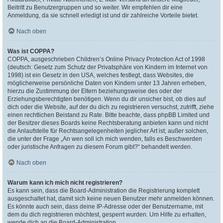
Beitritt zu Benutzergruppen und so weiter. Wir empfehlen dir eine
Anmeldung, da sie schnell erledigt ist und dir zahlreiche Vorteile bietet.
Nach oben
Was ist COPPA?
COPPA, ausgeschrieben Children’s Online Privacy Protection Act of 1998
(deutsch: Gesetz zum Schutz der Privatsphäre von Kindern im Internet von
1998) ist ein Gesetz in den USA, welches festlegt, dass Websites, die
möglicherweise persönliche Daten von Kindern unter 13 Jahren erheben,
hierzu die Zustimmung der Eltern beziehungsweise des oder der
Erziehungsberechtigten benötigen. Wenn du dir unsicher bist, ob dies auf
dich oder die Website, auf der du dich zu registrieren versuchst, zutrifft, ziehe
einen rechtlichen Beistand zu Rate. Bitte beachte, dass phpBB Limited und
der Besitzer dieses Boards keine Rechtsberatung anbieten kann und nicht
die Anlaufstelle für Rechtsangelegenheiten jeglicher Art ist; außer solchen,
die unter der Frage „An wen soll ich mich wenden, falls es Beschwerden
oder juristische Anfragen zu diesem Forum gibt?“ behandelt werden.
Nach oben
Warum kann ich mich nicht registrieren?
Es kann sein, dass die Board-Administration die Registrierung komplett
ausgeschaltet hat, damit sich keine neuen Benutzer mehr anmelden können.
Es könnte auch sein, dass deine IP-Adresse oder der Benutzername, mit
dem du dich registrieren möchtest, gesperrt wurden. Um Hilfe zu erhalten,
wende dich an die Board-Administration.