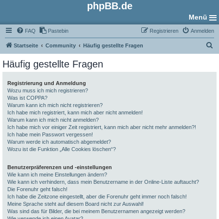
phpBB.de
Menü
FAQ
Pastebin
Registrieren
Anmelden
S
Startseite
Community
Häufig gestellte Fragen
u
Häufig gestellte Fragen
c
h
Registrierung und Anmeldung
Wozu muss ich mich registrieren?
e
Was ist COPPA?
Warum kann ich mich nicht registrieren?
Ich habe mich registriert, kann mich aber nicht anmelden!
Warum kann ich mich nicht anmelden?
Ich habe mich vor einiger Zeit registriert, kann mich aber nicht mehr anmelden?!
Ich habe mein Passwort vergessen!
Warum werde ich automatisch abgemeldet?
Wozu ist die Funktion „Alle Cookies löschen“?
Benutzerpräferenzen und -einstellungen
Wie kann ich meine Einstellungen ändern?
Wie kann ich verhindern, dass mein Benutzername in der Online-Liste auftaucht?
Die Forenuhr geht falsch!
Ich habe die Zeitzone eingestellt, aber die Forenuhr geht immer noch falsch!
Meine Sprache steht auf diesem Board nicht zur Auswahl!
Was sind das für Bilder, die bei meinem Benutzernamen angezeigt werden?
Wie verwende ich einen Avatar?