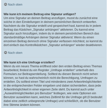
Nach oben
Wie kann ich meinem Beitrag eine Signatur anfügen?
Um eine Signatur an deinen Beitrag anzufügen, musst du zunächst eine
solche in den Einstellungen in deinem persönlichen Bereich entwerfen.
Nachdem du die Signatur erstellt und gespeichert hast, kannst du in jedem
Beitrag das Kästchen „Signatur anhängen“ aktivieren. Du kannst eine
Signatur auch hinzufügen, indem du in deinem persönlichen Bereich das
standardmäßige Anhängen deiner Signatur aktivierst. Wenn du einen
einzelnen Beitrag dennoch ohne Signatur verfassen möchtest, so kannst du
dort einfach das Kontrollkästchen „Signatur anhängen“ wieder deaktivieren.
Nach oben
Wie kann ich eine Umfrage erstellen?
Wenn du ein neues Thema eröffnest oder den ersten Beitrag eines Themas
bearbeitest, findest du ein Register „Umfrage erstellen“ unterhalb des
Formulars zur Beitragserstellung. Solltest du diesen Bereich nicht sehen
können, so hast du wahrscheinlich nicht die Berechtigung, Umfragen zu
erstellen. Du solltest einen Titel und mindestens zwei Antwortmöglichkeiten
in die entsprechenden Felder eingeben und dabei sicherstellen, dass jede
Antwortmöglichkeit in einer eigenen Zeile steht. Du kannst auch unter
„Auswahlmöglichkeiten pro Benutzer“ festlegen, wie viele Optionen ein
Benutzer auswählen kann, welches Zeitlimit für die Umfrage gilt (0 bedeutet
dabei eine zeitlich unbegrenzte Umfrage) und schließlich, ob die Benutzer
ihre Stimme ändern können.