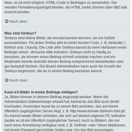
Nein, es ist nicht möglich, HTML-Code in Beiträgen zu verwenden. Die
meisten Formatierungsmöglichkeiten, die HTML bietet, können über BBCode
erreicht werden.
Nach oben
Was sind Smileys?
Smileys sind kleine Bilder, die benutzt werden können, um ein Gefühl
auszudrücken. Für jeden Smiley gibt es einen kurzen Code, z. B. bedeutet :)
fröhlich und :( traurig. Die Liste aller Smileys kannst du beim Verfassen eines
Beitrags sehen. Versuche bitte trotzdem, Smileys nicht zu häufig zu
benutzen, sie können einen Beitrag schnell unlesbar machen und ein
Moderator könnte deshalb deinen Beitrag entsprechend überarbeiten oder
gar komplett löschen. Die Board-Administration kann auch die Anzahl der
Smileys begrenzen, die du in einem Beitrag benutzen kannst.
Nach oben
Kann ich Bilder in meine Beiträge einfügen?
Ja, Bilder können in deinem Beitrag angezeigt werden. Wenn die
Administration Dateianhänge erlaubt hat, kannst du das Bild auch direkt
hochladen. Ansonsten musst du zu einem Bild verlinken, das auf einem
öffentlich zugänglichen Server liegt, z. B. http://www.domain.tld/mein-bild.gif.
Du kannst weder Bilder verlinken, die sich auf deinem eigenen PC befinden
(außer es ist ein öffentlich zugänglicher Server), noch zu Bildern, die nur
nach einer Anmeldung verfügbar sind, z. B. Hotmail- oder Yahoo-Mailboxen,
mit einem Passwort geschützte Seiten usw. Um das Bild anzuzeigen,