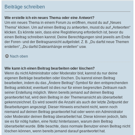
Beiträge schreiben
Wie erstelle ich ein neues Thema oder eine Antwort?
Um ein neues Thema in einem Forum zu eröffnen, musst du auf „Neues
Thema“ klicken. Um auf einen Beitrag zu antworten, musst du auf „Antworten“
klicken. Es könnte sein, dass eine Registrierung erforderlich ist, bevor du
einen Beitrag schreiben kannst. Deine Berechtigungen sind jeweils am Ende
der Foren- und der Beitragsansicht aufgelistet. Z. B. „Du darfst neue Themen
erstellen“, „Du darfst Dateianhänge erstellen“ usw.
Nach oben
Wie kann ich einen Beitrag bearbeiten oder löschen?
Wenn du nicht Administrator oder Moderator bist, kannst du nur deine
eigenen Beiträge bearbeiten oder löschen. Du kannst einen Beitrag
bearbeiten, indem du das „Ändere Beitrag“-Symbol für den entsprechenden
Beitrag anklickst; eventuell ist dies nur für einen begrenzten Zeitraum nach
seiner Erstellung möglich. Wenn bereits jemand auf deinen Beitrag
geantwortet hat, wird dein Beitrag in der Themenansicht als überarbeitet
gekennzeichnet. Es wird sowohl die Anzahl als auch der letzte Zeitpunkt der
Bearbeitungen angezeigt. Dieser Hinweis erscheint nicht, wenn noch
niemand auf deinen Beitrag geantwortet hat oder wenn ein Administrator
oder Moderator deinen Beitrag überarbeitet hat. Diese können jedoch, falls
sie es für nötig halten, eine Notiz hinterlassen, warum dein Beitrag
überarbeitet wurde. Bitte beachte, dass normale Benutzer einen Beitrag nicht
löschen können, wenn bereits jemand darauf geantwortet hat.