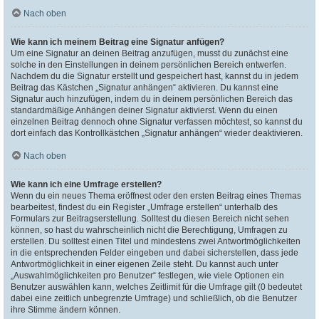
Nach oben
Wie kann ich meinem Beitrag eine Signatur anfügen?
Um eine Signatur an deinen Beitrag anzufügen, musst du zunächst eine
solche in den Einstellungen in deinem persönlichen Bereich entwerfen.
Nachdem du die Signatur erstellt und gespeichert hast, kannst du in jedem
Beitrag das Kästchen „Signatur anhängen“ aktivieren. Du kannst eine
Signatur auch hinzufügen, indem du in deinem persönlichen Bereich das
standardmäßige Anhängen deiner Signatur aktivierst. Wenn du einen
einzelnen Beitrag dennoch ohne Signatur verfassen möchtest, so kannst du
dort einfach das Kontrollkästchen „Signatur anhängen“ wieder deaktivieren.
Nach oben
Wie kann ich eine Umfrage erstellen?
Wenn du ein neues Thema eröffnest oder den ersten Beitrag eines Themas
bearbeitest, findest du ein Register „Umfrage erstellen“ unterhalb des
Formulars zur Beitragserstellung. Solltest du diesen Bereich nicht sehen
können, so hast du wahrscheinlich nicht die Berechtigung, Umfragen zu
erstellen. Du solltest einen Titel und mindestens zwei Antwortmöglichkeiten
in die entsprechenden Felder eingeben und dabei sicherstellen, dass jede
Antwortmöglichkeit in einer eigenen Zeile steht. Du kannst auch unter
„Auswahlmöglichkeiten pro Benutzer“ festlegen, wie viele Optionen ein
Benutzer auswählen kann, welches Zeitlimit für die Umfrage gilt (0 bedeutet
dabei eine zeitlich unbegrenzte Umfrage) und schließlich, ob die Benutzer
ihre Stimme ändern können.