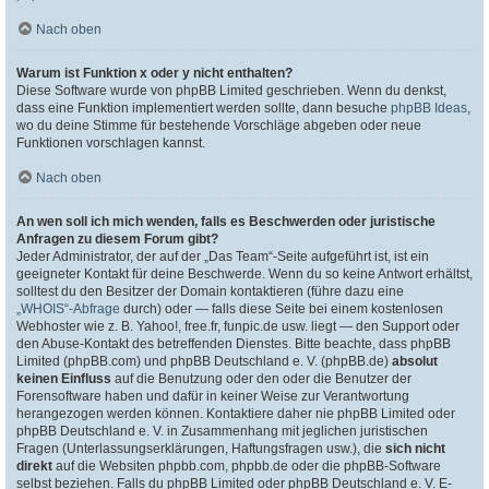
Nach oben
Warum ist Funktion x oder y nicht enthalten?
Diese Software wurde von phpBB Limited geschrieben. Wenn du denkst,
dass eine Funktion implementiert werden sollte, dann besuche
phpBB Ideas
,
wo du deine Stimme für bestehende Vorschläge abgeben oder neue
Funktionen vorschlagen kannst.
Nach oben
An wen soll ich mich wenden, falls es Beschwerden oder juristische
Anfragen zu diesem Forum gibt?
Jeder Administrator, der auf der „Das Team“-Seite aufgeführt ist, ist ein
geeigneter Kontakt für deine Beschwerde. Wenn du so keine Antwort erhältst,
solltest du den Besitzer der Domain kontaktieren (führe dazu eine
„WHOIS“-Abfrage
durch) oder — falls diese Seite bei einem kostenlosen
Webhoster wie z. B. Yahoo!, free.fr, funpic.de usw. liegt — den Support oder
den Abuse-Kontakt des betreffenden Dienstes. Bitte beachte, dass phpBB
Limited (phpBB.com) und phpBB Deutschland e. V. (phpBB.de)
absolut
keinen Einfluss
auf die Benutzung oder den oder die Benutzer der
Forensoftware haben und dafür in keiner Weise zur Verantwortung
herangezogen werden können. Kontaktiere daher nie phpBB Limited oder
phpBB Deutschland e. V. in Zusammenhang mit jeglichen juristischen
Fragen (Unterlassungserklärungen, Haftungsfragen usw.), die
sich nicht
direkt
auf die Websiten phpbb.com, phpbb.de oder die phpBB-Software
selbst beziehen. Falls du phpBB Limited oder phpBB Deutschland e. V. E-