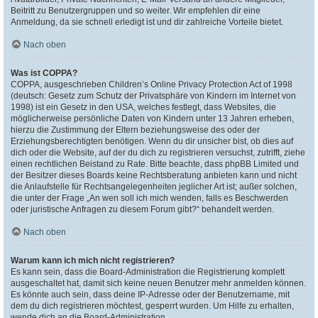
Beitritt zu Benutzergruppen und so weiter. Wir empfehlen dir eine
Anmeldung, da sie schnell erledigt ist und dir zahlreiche Vorteile bietet.
Nach oben
Was ist COPPA?
COPPA, ausgeschrieben Children’s Online Privacy Protection Act of 1998
(deutsch: Gesetz zum Schutz der Privatsphäre von Kindern im Internet von
1998) ist ein Gesetz in den USA, welches festlegt, dass Websites, die
möglicherweise persönliche Daten von Kindern unter 13 Jahren erheben,
hierzu die Zustimmung der Eltern beziehungsweise des oder der
Erziehungsberechtigten benötigen. Wenn du dir unsicher bist, ob dies auf
dich oder die Website, auf der du dich zu registrieren versuchst, zutrifft, ziehe
einen rechtlichen Beistand zu Rate. Bitte beachte, dass phpBB Limited und
der Besitzer dieses Boards keine Rechtsberatung anbieten kann und nicht
die Anlaufstelle für Rechtsangelegenheiten jeglicher Art ist; außer solchen,
die unter der Frage „An wen soll ich mich wenden, falls es Beschwerden
oder juristische Anfragen zu diesem Forum gibt?“ behandelt werden.
Nach oben
Warum kann ich mich nicht registrieren?
Es kann sein, dass die Board-Administration die Registrierung komplett
ausgeschaltet hat, damit sich keine neuen Benutzer mehr anmelden können.
Es könnte auch sein, dass deine IP-Adresse oder der Benutzername, mit
dem du dich registrieren möchtest, gesperrt wurden. Um Hilfe zu erhalten,
wende dich an die Board-Administration.