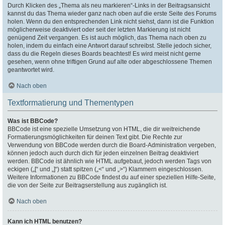
Durch Klicken des „Thema als neu markieren“-Links in der Beitragsansicht
kannst du das Thema wieder ganz nach oben auf die erste Seite des Forums
holen. Wenn du den entsprechenden Link nicht siehst, dann ist die Funktion
möglicherweise deaktiviert oder seit der letzten Markierung ist nicht
genügend Zeit vergangen. Es ist auch möglich, das Thema nach oben zu
holen, indem du einfach eine Antwort darauf schreibst. Stelle jedoch sicher,
dass du die Regeln dieses Boards beachtest! Es wird meist nicht gerne
gesehen, wenn ohne triftigen Grund auf alte oder abgeschlossene Themen
geantwortet wird.
Nach oben
Textformatierung und Thementypen
Was ist BBCode?
BBCode ist eine spezielle Umsetzung von HTML, die dir weitreichende
Formatierungsmöglichkeiten für deinen Text gibt. Die Rechte zur
Verwendung von BBCode werden durch die Board-Administration vergeben,
können jedoch auch durch dich für jeden einzelnen Beitrag deaktiviert
werden. BBCode ist ähnlich wie HTML aufgebaut, jedoch werden Tags von
eckigen („[“ und „]“) statt spitzen („<“ und „>“) Klammern eingeschlossen.
Weitere Informationen zu BBCode findest du auf einer speziellen Hilfe-Seite,
die von der Seite zur Beitragserstellung aus zugänglich ist.
Nach oben
Kann ich HTML benutzen?