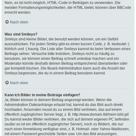
Nein, es ist nicht möglich, HTML-Code in Beiträgen zu verwenden. Die
meisten Formatierungsmöglichkeiten, die HTML bietet, können über BBCode
erreicht werden.
Nach oben
Was sind Smileys?
Smileys sind kleine Bilder, die benutzt werden können, um ein Gefühl
auszudrücken. Für jeden Smiley gibt es einen kurzen Code, z. B. bedeutet :)
fröhlich und :( traurig. Die Liste aller Smileys kannst du beim Verfassen eines
Beitrags sehen. Versuche bitte trotzdem, Smileys nicht zu häufig zu
benutzen, sie können einen Beitrag schnell unlesbar machen und ein
Moderator könnte deshalb deinen Beitrag entsprechend überarbeiten oder
gar komplett löschen. Die Board-Administration kann auch die Anzahl der
Smileys begrenzen, die du in einem Beitrag benutzen kannst.
Nach oben
Kann ich Bilder in meine Beiträge einfügen?
Ja, Bilder können in deinem Beitrag angezeigt werden. Wenn die
Administration Dateianhänge erlaubt hat, kannst du das Bild auch direkt
hochladen. Ansonsten musst du zu einem Bild verlinken, das auf einem
öffentlich zugänglichen Server liegt, z. B. http://www.domain.tld/mein-bild.gif.
Du kannst weder Bilder verlinken, die sich auf deinem eigenen PC befinden
(außer es ist ein öffentlich zugänglicher Server), noch zu Bildern, die nur
nach einer Anmeldung verfügbar sind, z. B. Hotmail- oder Yahoo-Mailboxen,
mit einem Passwort geschützte Seiten usw. Um das Bild anzuzeigen,