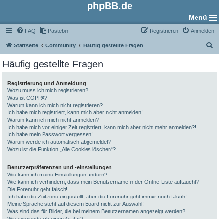
phpBB.de
Menü
FAQ
Pastebin
Registrieren
Anmelden
S
Startseite
Community
Häufig gestellte Fragen
u
Häufig gestellte Fragen
c
h
Registrierung und Anmeldung
Wozu muss ich mich registrieren?
e
Was ist COPPA?
Warum kann ich mich nicht registrieren?
Ich habe mich registriert, kann mich aber nicht anmelden!
Warum kann ich mich nicht anmelden?
Ich habe mich vor einiger Zeit registriert, kann mich aber nicht mehr anmelden?!
Ich habe mein Passwort vergessen!
Warum werde ich automatisch abgemeldet?
Wozu ist die Funktion „Alle Cookies löschen“?
Benutzerpräferenzen und -einstellungen
Wie kann ich meine Einstellungen ändern?
Wie kann ich verhindern, dass mein Benutzername in der Online-Liste auftaucht?
Die Forenuhr geht falsch!
Ich habe die Zeitzone eingestellt, aber die Forenuhr geht immer noch falsch!
Meine Sprache steht auf diesem Board nicht zur Auswahl!
Was sind das für Bilder, die bei meinem Benutzernamen angezeigt werden?
Wie verwende ich einen Avatar?