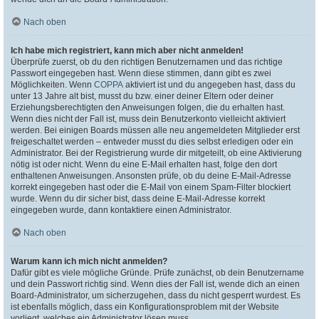
Nach oben
Ich habe mich registriert, kann mich aber nicht anmelden!
Überprüfe zuerst, ob du den richtigen Benutzernamen und das richtige
Passwort eingegeben hast. Wenn diese stimmen, dann gibt es zwei
Möglichkeiten. Wenn
COPPA
aktiviert ist und du angegeben hast, dass du
unter 13 Jahre alt bist, musst du bzw. einer deiner Eltern oder deiner
Erziehungsberechtigten den Anweisungen folgen, die du erhalten hast.
Wenn dies nicht der Fall ist, muss dein Benutzerkonto vielleicht aktiviert
werden. Bei einigen Boards müssen alle neu angemeldeten Mitglieder erst
freigeschaltet werden – entweder musst du dies selbst erledigen oder ein
Administrator. Bei der Registrierung wurde dir mitgeteilt, ob eine Aktivierung
nötig ist oder nicht. Wenn du eine E-Mail erhalten hast, folge den dort
enthaltenen Anweisungen. Ansonsten prüfe, ob du deine E-Mail-Adresse
korrekt eingegeben hast oder die E-Mail von einem Spam-Filter blockiert
wurde. Wenn du dir sicher bist, dass deine E-Mail-Adresse korrekt
eingegeben wurde, dann kontaktiere einen Administrator.
Nach oben
Warum kann ich mich nicht anmelden?
Dafür gibt es viele mögliche Gründe. Prüfe zunächst, ob dein Benutzername
und dein Passwort richtig sind. Wenn dies der Fall ist, wende dich an einen
Board-Administrator, um sicherzugehen, dass du nicht gesperrt wurdest. Es
ist ebenfalls möglich, dass ein Konfigurationsproblem mit der Website
vorliegt, welches ein Administrator lösen muss.