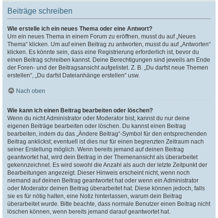
Beiträge schreiben
Wie erstelle ich ein neues Thema oder eine Antwort?
Um ein neues Thema in einem Forum zu eröffnen, musst du auf „Neues
Thema“ klicken. Um auf einen Beitrag zu antworten, musst du auf „Antworten“
klicken. Es könnte sein, dass eine Registrierung erforderlich ist, bevor du
einen Beitrag schreiben kannst. Deine Berechtigungen sind jeweils am Ende
der Foren- und der Beitragsansicht aufgelistet. Z. B. „Du darfst neue Themen
erstellen“, „Du darfst Dateianhänge erstellen“ usw.
Nach oben
Wie kann ich einen Beitrag bearbeiten oder löschen?
Wenn du nicht Administrator oder Moderator bist, kannst du nur deine
eigenen Beiträge bearbeiten oder löschen. Du kannst einen Beitrag
bearbeiten, indem du das „Ändere Beitrag“-Symbol für den entsprechenden
Beitrag anklickst; eventuell ist dies nur für einen begrenzten Zeitraum nach
seiner Erstellung möglich. Wenn bereits jemand auf deinen Beitrag
geantwortet hat, wird dein Beitrag in der Themenansicht als überarbeitet
gekennzeichnet. Es wird sowohl die Anzahl als auch der letzte Zeitpunkt der
Bearbeitungen angezeigt. Dieser Hinweis erscheint nicht, wenn noch
niemand auf deinen Beitrag geantwortet hat oder wenn ein Administrator
oder Moderator deinen Beitrag überarbeitet hat. Diese können jedoch, falls
sie es für nötig halten, eine Notiz hinterlassen, warum dein Beitrag
überarbeitet wurde. Bitte beachte, dass normale Benutzer einen Beitrag nicht
löschen können, wenn bereits jemand darauf geantwortet hat.