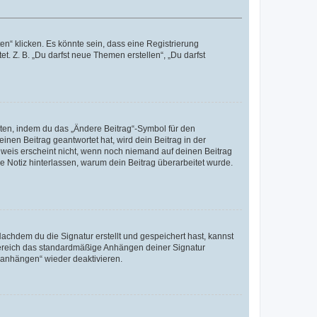
n“ klicken. Es könnte sein, dass eine Registrierung
t. Z. B. „Du darfst neue Themen erstellen“, „Du darfst
iten, indem du das „Ändere Beitrag“-Symbol für den
inen Beitrag geantwortet hat, wird dein Beitrag in der
nweis erscheint nicht, wenn noch niemand auf deinen Beitrag
ne Notiz hinterlassen, warum dein Beitrag überarbeitet wurde.
chdem du die Signatur erstellt und gespeichert hast, kannst
Bereich das standardmäßige Anhängen deiner Signatur
r anhängen“ wieder deaktivieren.