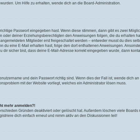
 wurden. Um Hilfe zu erhalten, wende dich an die Board-Administration.
 richtige Passwort eingegeben hast. Wenn diese stimmen, dann gibt es zwei Mögl
tern oder deiner Erziehungsberechtigten den Anweisungen folgen, die du erhalten ha
u angemeldeten Mitglieder erst freigeschaltet werden – entweder musst du dies selbs
. Wenn du eine E-Mail erhalten hast, folge den dort enthaltenen Anweisungen. Ansons
 dir sicher bist, dass deine E-Mail-Adresse korrekt eingegeben wurde, dann kontak
Benutzername und dein Passwort richtig sind. Wenn dies der Fall ist, wende dich a
ionsproblem mit der Website vorliegt, welches ein Administrator lösen muss.
icht mehr anmelden?!
erschieden Gründen deaktiviert oder gelöscht hat. Außerdem löschen viele Boards r
triere dich einfach erneut und nimm aktiv an den Diskussionen teil!