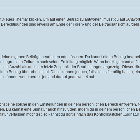
„Neues Thema“ klicken. Um auf einen Beitrag zu antworten, musst du auf „Antworte
e Berechtigungen sind jeweils am Ende der Foren- und der Beitragsansicht aufgeliste
r deine eigenen Beiträge bearbeiten oder löschen. Du kannst einen Beitrag bearbe
inen begrenzten Zeitraum nach seiner Erstellung möglich. Wenn bereits jemand auf de
 die Anzahl als auch der letzte Zeitpunkt der Bearbeitungen angezeigt. Dieser Hi
en Beitrag überarbeitet hat. Diese können jedoch, falls sie es für nötig halten, ei
hen können, wenn bereits jemand darauf geantwortet hat.
st eine solche in den Einstellungen in deinem persönlichen Bereich entwerfen. Na
eren. Du kannst eine Signatur auch hinzufügen, indem du in deinem persönlichen 
atur verfassen möchtest, so kannst du dort einfach das Kontrollkästchen „Signatu