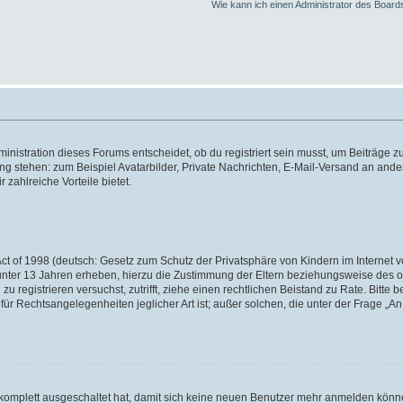
Wie kann ich einen Administrator des Board
istration dieses Forums entscheidet, ob du registriert sein musst, um Beiträge zu s
ung stehen: zum Beispiel Avatarbilder, Private Nachrichten, E-Mail-Versand an ander
 zahlreiche Vorteile bietet.
t of 1998 (deutsch: Gesetz zum Schutz der Privatsphäre von Kindern im Internet vo
unter 13 Jahren erheben, hierzu die Zustimmung der Eltern beziehungsweise des o
h zu registrieren versuchst, zutrifft, ziehe einen rechtlichen Beistand zu Rate. Bit
für Rechtsangelegenheiten jeglicher Art ist; außer solchen, die unter der Frage „
.
g komplett ausgeschaltet hat, damit sich keine neuen Benutzer mehr anmelden könn