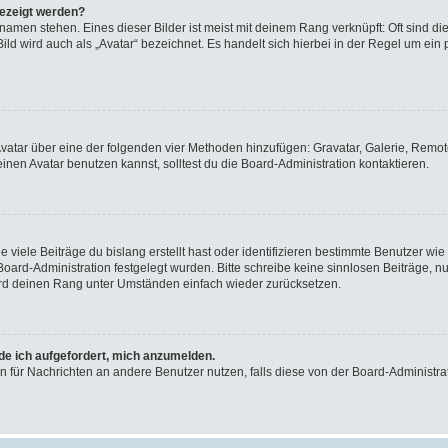
gezeigt werden?
amen stehen. Eines dieser Bilder ist meist mit deinem Rang verknüpft: Oft sind di
ld wird auch als „Avatar“ bezeichnet. Es handelt sich hierbei in der Regel um ein
 Avatar über eine der folgenden vier Methoden hinzufügen: Gravatar, Galerie, Rem
en Avatar benutzen kannst, solltest du die Board-Administration kontaktieren.
viele Beiträge du bislang erstellt hast oder identifizieren bestimmte Benutzer w
 Board-Administration festgelegt wurden. Bitte schreibe keine sinnlosen Beiträge
wird deinen Rang unter Umständen einfach wieder zurücksetzen.
rde ich aufgefordert, mich anzumelden.
ion für Nachrichten an andere Benutzer nutzen, falls diese von der Board-Administ