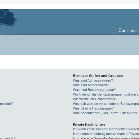
Über uns
Benutzer-Stufen und Gruppen
Was sind Administratoren?
Was sind Moderatoren?
Was sind Benutzergruppen?
Wo finde ich die Benutzergruppen und wie tr
Wie werde ich Gruppenleiter?
anmelden?!
Weshalb werden verschiedene Benutzergrupp
Was ist eine Hauptgruppe?
Was bedeutet der „Das Team“-Link auf der S
Private Nachrichten
Ich kann keine Privaten Nachrichten versch
Ich bekomme ständig unerwünschte Private
auftaucht?
Ich habe eine Spam-E-Mail von einem Mitgli