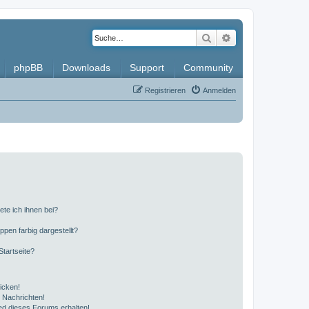
Suche
Erweiterte Such
phpBB
Downloads
Support
Community
Registrieren
Anmelden
ete ich ihnen bei?
en farbig dargestellt?
tartseite?
icken!
 Nachrichten!
ed dieses Forums erhalten!