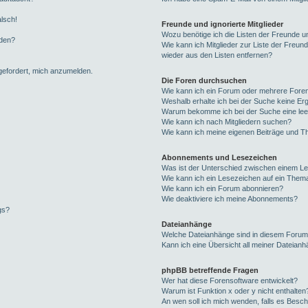
alsch!
Freunde und ignorierte Mitglieder
Wozu benötige ich die Listen der Freunde un
rden?
Wie kann ich Mitglieder zur Liste der Freund
wieder aus den Listen entfernen?
fgefordert, mich anzumelden.
Die Foren durchsuchen
Wie kann ich ein Forum oder mehrere For
Weshalb erhalte ich bei der Suche keine Er
Warum bekomme ich bei der Suche eine lee
Wie kann ich nach Mitgliedern suchen?
Wie kann ich meine eigenen Beiträge und T
Abonnements und Lesezeichen
Was ist der Unterschied zwischen einem L
Wie kann ich ein Lesezeichen auf ein Them
Wie kann ich ein Forum abonnieren?
Wie deaktiviere ich meine Abonnements?
gs?
Dateianhänge
Welche Dateianhänge sind in diesem Forum
Kann ich eine Übersicht all meiner Dateian
phpBB betreffende Fragen
Wer hat diese Forensoftware entwickelt?
Warum ist Funktion x oder y nicht enthalten
An wen soll ich mich wenden, falls es Besc