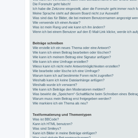
Die Forenuhr geht falsch!
Ich habe die Zeitzone eingestellt, aber die Forenuhr geht immer noch f
Meine Sprache steht auf diesem Board nicht zur Auswahl!
Was sind das für Bilder, die bei meinem Benutzernamen angezeigt we
Wie verwende ich einen Avatar?
Was ist mein Rang und wie kann ich ihn ändern?
Wenn ich bei einem Benutzer auf den E-Mail-Link klicke, werde ich au
Beiträge schreiben
Wie erstelle ich ein neues Thema oder eine Antwort?
Wie kann ich einen Beitrag bearbeiten oder löschen?
Wie kann ich meinem Beitrag eine Signatur anfügen?
Wie kann ich eine Umfrage erstellen?
Wieso kann ich nicht mehr Antwortmöglichkeiten erstellen?
Wie bearbeite oder lösche ich eine Umfrage?
Warum kann ich auf bestimmte Foren nicht zugreifen?
Weshalb kann ich keine Dateianhänge anfügen?
Weshalb wurde ich verwarnt?
Wie kann ich Beiträge den Moderatoren melden?
Was bewirkt die „Speichern“-Schaltfläche beim Schreiben eines Beitra
Warum muss mein Beitrag erst freigegeben werden?
Wie markiere ich ein Thema als neu?
Textformatierung und Thementypen
Was ist BBCode?
Kann ich HTML benutzen?
Was sind Smileys?
Kann ich Bilder in meine Beiträge einfügen?
Was sind globale Bekanntmachungen?