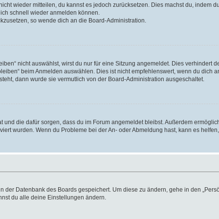
 nicht wieder mitteilen, du kannst es jedoch zurücksetzen. Dies machst du, indem 
 dich schnell wieder anmelden können.
ückzusetzen, so wende dich an die Board-Administration.
en“ nicht auswählst, wirst du nur für eine Sitzung angemeldet. Dies verhindert 
leiben“ beim Anmelden auswählen. Dies ist nicht empfehlenswert, wenn du dich an
 steht, dann wurde sie vermutlich von der Board-Administration ausgeschaltet.
 hat und die dafür sorgen, dass du im Forum angemeldet bleibst. Außerdem ermögli
tiviert wurden. Wenn du Probleme bei der An- oder Abmeldung hast, kann es helfen
n in der Datenbank des Boards gespeichert. Um diese zu ändern, gehe in den „Persö
nst du alle deine Einstellungen ändern.