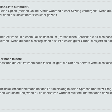
ine-Liste auftaucht?
n eine Option „Meinen Online-Status während dieser Sitzung verbergen“. Wenn du d
st dann als unsichtbarer Besucher gezählt.
en Zeitzone. In diesem Fall solltest du im „Persönlichen Bereich“ die für dich passe
den. Wenn du noch nicht registriert bist, ist dies ein guter Grund, dies jetzt zu tun
mer noch falsch!
t hast und die Zeit trotzdem noch falsch ist, geht die Uhr des Servers vermutlich fal
t installiert oder niemand hat das Forum bislang in deine Sprache übersetzt. Frag
, würden wir uns freuen, wenn du es übersetzen würdest. Weitere Informationen dazu