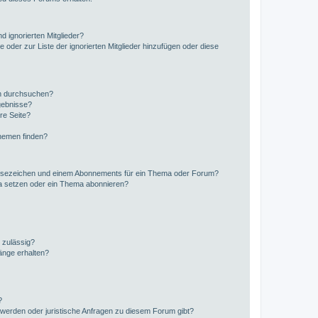
d ignorierten Mitglieder?
e oder zur Liste der ignorierten Mitglieder hinzufügen oder diese
en durchsuchen?
gebnisse?
re Seite?
hemen finden?
esezeichen und einem Abonnements für ein Thema oder Forum?
a setzen oder ein Thema abonnieren?
 zulässig?
hänge erhalten?
?
hwerden oder juristische Anfragen zu diesem Forum gibt?