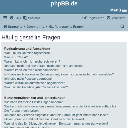
phpBB.de
Menü
FAQ
Pastebin
Registrieren
Anmelden
S
Startseite
Community
Häufig gestellte Fragen
u
Häufig gestellte Fragen
c
h
Registrierung und Anmeldung
Wozu muss ich mich registrieren?
e
Was ist COPPA?
Warum kann ich mich nicht registrieren?
Ich habe mich registriert, kann mich aber nicht anmelden!
Warum kann ich mich nicht anmelden?
Ich habe mich vor einiger Zeit registriert, kann mich aber nicht mehr anmelden?!
Ich habe mein Passwort vergessen!
Warum werde ich automatisch abgemeldet?
Wozu ist die Funktion „Alle Cookies löschen“?
Benutzerpräferenzen und -einstellungen
Wie kann ich meine Einstellungen ändern?
Wie kann ich verhindern, dass mein Benutzername in der Online-Liste auftaucht?
Die Forenuhr geht falsch!
Ich habe die Zeitzone eingestellt, aber die Forenuhr geht immer noch falsch!
Meine Sprache steht auf diesem Board nicht zur Auswahl!
Was sind das für Bilder, die bei meinem Benutzernamen angezeigt werden?
Wie verwende ich einen Avatar?