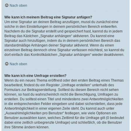
Nach oben
Wie kann ich meinem Beitrag eine Signatur anfügen?
Um eine Signatur an deinen Beitrag anzufügen, musst du zunächst eine
solche in den Einstellungen in deinem persönlichen Bereich entwerfen.
Nachdem du die Signatur erstellt und gespeichert hast, kannst du in jedem
Beitrag das Kästchen „Signatur anhängen“ aktivieren. Du kannst eine
Signatur auch hinzufügen, indem du in deinem persönlichen Bereich das
standardmäßige Anhängen deiner Signatur aktivierst. Wenn du einen
einzelnen Beitrag dennoch ohne Signatur verfassen möchtest, so kannst du
dort einfach das Kontrollkästchen „Signatur anhängen“ wieder deaktivieren.
Nach oben
Wie kann ich eine Umfrage erstellen?
Wenn du ein neues Thema eröffnest oder den ersten Beitrag eines Themas
bearbeitest, findest du ein Register „Umfrage erstellen“ unterhalb des
Formulars zur Beitragserstellung. Solltest du diesen Bereich nicht sehen
können, so hast du wahrscheinlich nicht die Berechtigung, Umfragen zu
erstellen. Du solltest einen Titel und mindestens zwei Antwortmöglichkeiten
in die entsprechenden Felder eingeben und dabei sicherstellen, dass jede
Antwortmöglichkeit in einer eigenen Zeile steht. Du kannst auch unter
„Auswahlmöglichkeiten pro Benutzer“ festlegen, wie viele Optionen ein
Benutzer auswählen kann, welches Zeitlimit für die Umfrage gilt (0 bedeutet
dabei eine zeitlich unbegrenzte Umfrage) und schließlich, ob die Benutzer
ihre Stimme ändern können.