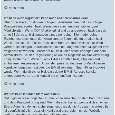
Nach oben
Ich habe mich registriert, kann mich aber nicht anmelden!
Überprüfe zuerst, ob du den richtigen Benutzernamen und das richtige
Passwort eingegeben hast. Wenn diese stimmen, dann gibt es zwei
Möglichkeiten. Wenn
COPPA
aktiviert ist und du angegeben hast, dass du
unter 13 Jahre alt bist, musst du bzw. einer deiner Eltern oder deiner
Erziehungsberechtigten den Anweisungen folgen, die du erhalten hast.
Wenn dies nicht der Fall ist, muss dein Benutzerkonto vielleicht aktiviert
werden. Bei einigen Boards müssen alle neu angemeldeten Mitglieder erst
freigeschaltet werden – entweder musst du dies selbst erledigen oder ein
Administrator. Bei der Registrierung wurde dir mitgeteilt, ob eine Aktivierung
nötig ist oder nicht. Wenn du eine E-Mail erhalten hast, folge den dort
enthaltenen Anweisungen. Ansonsten prüfe, ob du deine E-Mail-Adresse
korrekt eingegeben hast oder die E-Mail von einem Spam-Filter blockiert
wurde. Wenn du dir sicher bist, dass deine E-Mail-Adresse korrekt
eingegeben wurde, dann kontaktiere einen Administrator.
Nach oben
Warum kann ich mich nicht anmelden?
Dafür gibt es viele mögliche Gründe. Prüfe zunächst, ob dein Benutzername
und dein Passwort richtig sind. Wenn dies der Fall ist, wende dich an einen
Board-Administrator, um sicherzugehen, dass du nicht gesperrt wurdest. Es
ist ebenfalls möglich, dass ein Konfigurationsproblem mit der Website
vorliegt, welches ein Administrator lösen muss.