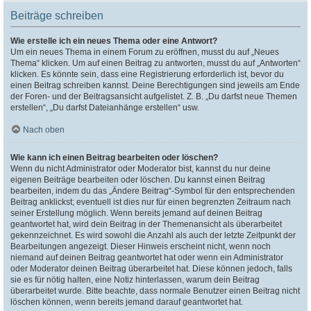
Beiträge schreiben
Wie erstelle ich ein neues Thema oder eine Antwort?
Um ein neues Thema in einem Forum zu eröffnen, musst du auf „Neues
Thema“ klicken. Um auf einen Beitrag zu antworten, musst du auf „Antworten“
klicken. Es könnte sein, dass eine Registrierung erforderlich ist, bevor du
einen Beitrag schreiben kannst. Deine Berechtigungen sind jeweils am Ende
der Foren- und der Beitragsansicht aufgelistet. Z. B. „Du darfst neue Themen
erstellen“, „Du darfst Dateianhänge erstellen“ usw.
Nach oben
Wie kann ich einen Beitrag bearbeiten oder löschen?
Wenn du nicht Administrator oder Moderator bist, kannst du nur deine
eigenen Beiträge bearbeiten oder löschen. Du kannst einen Beitrag
bearbeiten, indem du das „Ändere Beitrag“-Symbol für den entsprechenden
Beitrag anklickst; eventuell ist dies nur für einen begrenzten Zeitraum nach
seiner Erstellung möglich. Wenn bereits jemand auf deinen Beitrag
geantwortet hat, wird dein Beitrag in der Themenansicht als überarbeitet
gekennzeichnet. Es wird sowohl die Anzahl als auch der letzte Zeitpunkt der
Bearbeitungen angezeigt. Dieser Hinweis erscheint nicht, wenn noch
niemand auf deinen Beitrag geantwortet hat oder wenn ein Administrator
oder Moderator deinen Beitrag überarbeitet hat. Diese können jedoch, falls
sie es für nötig halten, eine Notiz hinterlassen, warum dein Beitrag
überarbeitet wurde. Bitte beachte, dass normale Benutzer einen Beitrag nicht
löschen können, wenn bereits jemand darauf geantwortet hat.