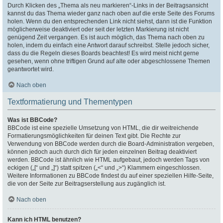
Durch Klicken des „Thema als neu markieren“-Links in der Beitragsansicht
kannst du das Thema wieder ganz nach oben auf die erste Seite des Forums
holen. Wenn du den entsprechenden Link nicht siehst, dann ist die Funktion
möglicherweise deaktiviert oder seit der letzten Markierung ist nicht
genügend Zeit vergangen. Es ist auch möglich, das Thema nach oben zu
holen, indem du einfach eine Antwort darauf schreibst. Stelle jedoch sicher,
dass du die Regeln dieses Boards beachtest! Es wird meist nicht gerne
gesehen, wenn ohne triftigen Grund auf alte oder abgeschlossene Themen
geantwortet wird.
Nach oben
Textformatierung und Thementypen
Was ist BBCode?
BBCode ist eine spezielle Umsetzung von HTML, die dir weitreichende
Formatierungsmöglichkeiten für deinen Text gibt. Die Rechte zur
Verwendung von BBCode werden durch die Board-Administration vergeben,
können jedoch auch durch dich für jeden einzelnen Beitrag deaktiviert
werden. BBCode ist ähnlich wie HTML aufgebaut, jedoch werden Tags von
eckigen („[“ und „]“) statt spitzen („<“ und „>“) Klammern eingeschlossen.
Weitere Informationen zu BBCode findest du auf einer speziellen Hilfe-Seite,
die von der Seite zur Beitragserstellung aus zugänglich ist.
Nach oben
Kann ich HTML benutzen?