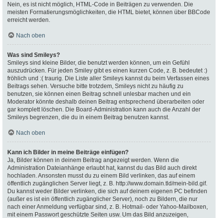
Nein, es ist nicht möglich, HTML-Code in Beiträgen zu verwenden. Die
meisten Formatierungsmöglichkeiten, die HTML bietet, können über BBCode
erreicht werden.
Nach oben
Was sind Smileys?
Smileys sind kleine Bilder, die benutzt werden können, um ein Gefühl
auszudrücken. Für jeden Smiley gibt es einen kurzen Code, z. B. bedeutet :)
fröhlich und :( traurig. Die Liste aller Smileys kannst du beim Verfassen eines
Beitrags sehen. Versuche bitte trotzdem, Smileys nicht zu häufig zu
benutzen, sie können einen Beitrag schnell unlesbar machen und ein
Moderator könnte deshalb deinen Beitrag entsprechend überarbeiten oder
gar komplett löschen. Die Board-Administration kann auch die Anzahl der
Smileys begrenzen, die du in einem Beitrag benutzen kannst.
Nach oben
Kann ich Bilder in meine Beiträge einfügen?
Ja, Bilder können in deinem Beitrag angezeigt werden. Wenn die
Administration Dateianhänge erlaubt hat, kannst du das Bild auch direkt
hochladen. Ansonsten musst du zu einem Bild verlinken, das auf einem
öffentlich zugänglichen Server liegt, z. B. http://www.domain.tld/mein-bild.gif.
Du kannst weder Bilder verlinken, die sich auf deinem eigenen PC befinden
(außer es ist ein öffentlich zugänglicher Server), noch zu Bildern, die nur
nach einer Anmeldung verfügbar sind, z. B. Hotmail- oder Yahoo-Mailboxen,
mit einem Passwort geschützte Seiten usw. Um das Bild anzuzeigen,