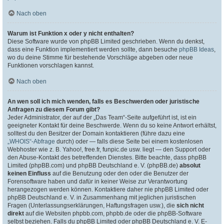
Nach oben
Warum ist Funktion x oder y nicht enthalten?
Diese Software wurde von phpBB Limited geschrieben. Wenn du denkst,
dass eine Funktion implementiert werden sollte, dann besuche
phpBB Ideas
,
wo du deine Stimme für bestehende Vorschläge abgeben oder neue
Funktionen vorschlagen kannst.
Nach oben
An wen soll ich mich wenden, falls es Beschwerden oder juristische
Anfragen zu diesem Forum gibt?
Jeder Administrator, der auf der „Das Team“-Seite aufgeführt ist, ist ein
geeigneter Kontakt für deine Beschwerde. Wenn du so keine Antwort erhältst,
solltest du den Besitzer der Domain kontaktieren (führe dazu eine
„WHOIS“-Abfrage
durch) oder — falls diese Seite bei einem kostenlosen
Webhoster wie z. B. Yahoo!, free.fr, funpic.de usw. liegt — den Support oder
den Abuse-Kontakt des betreffenden Dienstes. Bitte beachte, dass phpBB
Limited (phpBB.com) und phpBB Deutschland e. V. (phpBB.de)
absolut
keinen Einfluss
auf die Benutzung oder den oder die Benutzer der
Forensoftware haben und dafür in keiner Weise zur Verantwortung
herangezogen werden können. Kontaktiere daher nie phpBB Limited oder
phpBB Deutschland e. V. in Zusammenhang mit jeglichen juristischen
Fragen (Unterlassungserklärungen, Haftungsfragen usw.), die
sich nicht
direkt
auf die Websiten phpbb.com, phpbb.de oder die phpBB-Software
selbst beziehen. Falls du phpBB Limited oder phpBB Deutschland e. V. E-