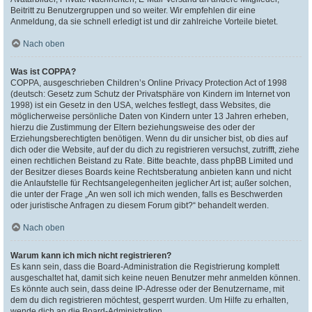
Beitritt zu Benutzergruppen und so weiter. Wir empfehlen dir eine
Anmeldung, da sie schnell erledigt ist und dir zahlreiche Vorteile bietet.
Nach oben
Was ist COPPA?
COPPA, ausgeschrieben Children’s Online Privacy Protection Act of 1998
(deutsch: Gesetz zum Schutz der Privatsphäre von Kindern im Internet von
1998) ist ein Gesetz in den USA, welches festlegt, dass Websites, die
möglicherweise persönliche Daten von Kindern unter 13 Jahren erheben,
hierzu die Zustimmung der Eltern beziehungsweise des oder der
Erziehungsberechtigten benötigen. Wenn du dir unsicher bist, ob dies auf
dich oder die Website, auf der du dich zu registrieren versuchst, zutrifft, ziehe
einen rechtlichen Beistand zu Rate. Bitte beachte, dass phpBB Limited und
der Besitzer dieses Boards keine Rechtsberatung anbieten kann und nicht
die Anlaufstelle für Rechtsangelegenheiten jeglicher Art ist; außer solchen,
die unter der Frage „An wen soll ich mich wenden, falls es Beschwerden
oder juristische Anfragen zu diesem Forum gibt?“ behandelt werden.
Nach oben
Warum kann ich mich nicht registrieren?
Es kann sein, dass die Board-Administration die Registrierung komplett
ausgeschaltet hat, damit sich keine neuen Benutzer mehr anmelden können.
Es könnte auch sein, dass deine IP-Adresse oder der Benutzername, mit
dem du dich registrieren möchtest, gesperrt wurden. Um Hilfe zu erhalten,
wende dich an die Board-Administration.