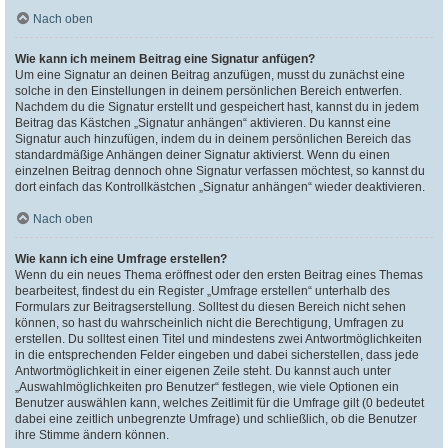
Nach oben
Wie kann ich meinem Beitrag eine Signatur anfügen?
Um eine Signatur an deinen Beitrag anzufügen, musst du zunächst eine
solche in den Einstellungen in deinem persönlichen Bereich entwerfen.
Nachdem du die Signatur erstellt und gespeichert hast, kannst du in jedem
Beitrag das Kästchen „Signatur anhängen“ aktivieren. Du kannst eine
Signatur auch hinzufügen, indem du in deinem persönlichen Bereich das
standardmäßige Anhängen deiner Signatur aktivierst. Wenn du einen
einzelnen Beitrag dennoch ohne Signatur verfassen möchtest, so kannst du
dort einfach das Kontrollkästchen „Signatur anhängen“ wieder deaktivieren.
Nach oben
Wie kann ich eine Umfrage erstellen?
Wenn du ein neues Thema eröffnest oder den ersten Beitrag eines Themas
bearbeitest, findest du ein Register „Umfrage erstellen“ unterhalb des
Formulars zur Beitragserstellung. Solltest du diesen Bereich nicht sehen
können, so hast du wahrscheinlich nicht die Berechtigung, Umfragen zu
erstellen. Du solltest einen Titel und mindestens zwei Antwortmöglichkeiten
in die entsprechenden Felder eingeben und dabei sicherstellen, dass jede
Antwortmöglichkeit in einer eigenen Zeile steht. Du kannst auch unter
„Auswahlmöglichkeiten pro Benutzer“ festlegen, wie viele Optionen ein
Benutzer auswählen kann, welches Zeitlimit für die Umfrage gilt (0 bedeutet
dabei eine zeitlich unbegrenzte Umfrage) und schließlich, ob die Benutzer
ihre Stimme ändern können.