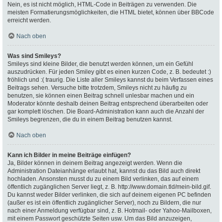
Nein, es ist nicht möglich, HTML-Code in Beiträgen zu verwenden. Die
meisten Formatierungsmöglichkeiten, die HTML bietet, können über BBCode
erreicht werden.
Nach oben
Was sind Smileys?
Smileys sind kleine Bilder, die benutzt werden können, um ein Gefühl
auszudrücken. Für jeden Smiley gibt es einen kurzen Code, z. B. bedeutet :)
fröhlich und :( traurig. Die Liste aller Smileys kannst du beim Verfassen eines
Beitrags sehen. Versuche bitte trotzdem, Smileys nicht zu häufig zu
benutzen, sie können einen Beitrag schnell unlesbar machen und ein
Moderator könnte deshalb deinen Beitrag entsprechend überarbeiten oder
gar komplett löschen. Die Board-Administration kann auch die Anzahl der
Smileys begrenzen, die du in einem Beitrag benutzen kannst.
Nach oben
Kann ich Bilder in meine Beiträge einfügen?
Ja, Bilder können in deinem Beitrag angezeigt werden. Wenn die
Administration Dateianhänge erlaubt hat, kannst du das Bild auch direkt
hochladen. Ansonsten musst du zu einem Bild verlinken, das auf einem
öffentlich zugänglichen Server liegt, z. B. http://www.domain.tld/mein-bild.gif.
Du kannst weder Bilder verlinken, die sich auf deinem eigenen PC befinden
(außer es ist ein öffentlich zugänglicher Server), noch zu Bildern, die nur
nach einer Anmeldung verfügbar sind, z. B. Hotmail- oder Yahoo-Mailboxen,
mit einem Passwort geschützte Seiten usw. Um das Bild anzuzeigen,