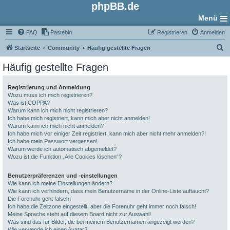
phpBB.de
Menü
FAQ
Pastebin
Registrieren
Anmelden
S
Startseite
Community
Häufig gestellte Fragen
u
Häufig gestellte Fragen
c
h
Registrierung und Anmeldung
Wozu muss ich mich registrieren?
e
Was ist COPPA?
Warum kann ich mich nicht registrieren?
Ich habe mich registriert, kann mich aber nicht anmelden!
Warum kann ich mich nicht anmelden?
Ich habe mich vor einiger Zeit registriert, kann mich aber nicht mehr anmelden?!
Ich habe mein Passwort vergessen!
Warum werde ich automatisch abgemeldet?
Wozu ist die Funktion „Alle Cookies löschen“?
Benutzerpräferenzen und -einstellungen
Wie kann ich meine Einstellungen ändern?
Wie kann ich verhindern, dass mein Benutzername in der Online-Liste auftaucht?
Die Forenuhr geht falsch!
Ich habe die Zeitzone eingestellt, aber die Forenuhr geht immer noch falsch!
Meine Sprache steht auf diesem Board nicht zur Auswahl!
Was sind das für Bilder, die bei meinem Benutzernamen angezeigt werden?
Wie verwende ich einen Avatar?