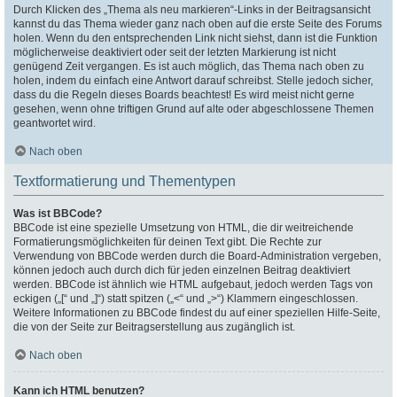
Durch Klicken des „Thema als neu markieren“-Links in der Beitragsansicht
kannst du das Thema wieder ganz nach oben auf die erste Seite des Forums
holen. Wenn du den entsprechenden Link nicht siehst, dann ist die Funktion
möglicherweise deaktiviert oder seit der letzten Markierung ist nicht
genügend Zeit vergangen. Es ist auch möglich, das Thema nach oben zu
holen, indem du einfach eine Antwort darauf schreibst. Stelle jedoch sicher,
dass du die Regeln dieses Boards beachtest! Es wird meist nicht gerne
gesehen, wenn ohne triftigen Grund auf alte oder abgeschlossene Themen
geantwortet wird.
Nach oben
Textformatierung und Thementypen
Was ist BBCode?
BBCode ist eine spezielle Umsetzung von HTML, die dir weitreichende
Formatierungsmöglichkeiten für deinen Text gibt. Die Rechte zur
Verwendung von BBCode werden durch die Board-Administration vergeben,
können jedoch auch durch dich für jeden einzelnen Beitrag deaktiviert
werden. BBCode ist ähnlich wie HTML aufgebaut, jedoch werden Tags von
eckigen („[“ und „]“) statt spitzen („<“ und „>“) Klammern eingeschlossen.
Weitere Informationen zu BBCode findest du auf einer speziellen Hilfe-Seite,
die von der Seite zur Beitragserstellung aus zugänglich ist.
Nach oben
Kann ich HTML benutzen?