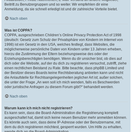
Beitritt zu Benutzergruppen und so weiter. Wir empfehlen dir eine
Anmeldung, da sie schnell erledigt ist und dir zahlreiche Vorteile bietet.
Nach oben
Was ist COPPA?
COPPA, ausgeschrieben Children’s Online Privacy Protection Act of 1998
(deutsch: Gesetz zum Schutz der Privatsphäre von Kindern im Internet von
1998) ist ein Gesetz in den USA, welches festlegt, dass Websites, die
möglicherweise persönliche Daten von Kindern unter 13 Jahren erheben,
hierzu die Zustimmung der Eltern beziehungsweise des oder der
Erziehungsberechtigten benötigen. Wenn du dir unsicher bist, ob dies auf
dich oder die Website, auf der du dich zu registrieren versuchst, zutrifft, ziehe
einen rechtlichen Beistand zu Rate. Bitte beachte, dass phpBB Limited und
der Besitzer dieses Boards keine Rechtsberatung anbieten kann und nicht
die Anlaufstelle für Rechtsangelegenheiten jeglicher Art ist; außer solchen,
die unter der Frage „An wen soll ich mich wenden, falls es Beschwerden
oder juristische Anfragen zu diesem Forum gibt?“ behandelt werden.
Nach oben
Warum kann ich mich nicht registrieren?
Es kann sein, dass die Board-Administration die Registrierung komplett
ausgeschaltet hat, damit sich keine neuen Benutzer mehr anmelden können.
Es könnte auch sein, dass deine IP-Adresse oder der Benutzername, mit
dem du dich registrieren möchtest, gesperrt wurden. Um Hilfe zu erhalten,
wende dich an die Board-Administration.