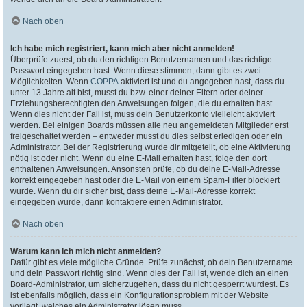
Nach oben
Ich habe mich registriert, kann mich aber nicht anmelden!
Überprüfe zuerst, ob du den richtigen Benutzernamen und das richtige
Passwort eingegeben hast. Wenn diese stimmen, dann gibt es zwei
Möglichkeiten. Wenn
COPPA
aktiviert ist und du angegeben hast, dass du
unter 13 Jahre alt bist, musst du bzw. einer deiner Eltern oder deiner
Erziehungsberechtigten den Anweisungen folgen, die du erhalten hast.
Wenn dies nicht der Fall ist, muss dein Benutzerkonto vielleicht aktiviert
werden. Bei einigen Boards müssen alle neu angemeldeten Mitglieder erst
freigeschaltet werden – entweder musst du dies selbst erledigen oder ein
Administrator. Bei der Registrierung wurde dir mitgeteilt, ob eine Aktivierung
nötig ist oder nicht. Wenn du eine E-Mail erhalten hast, folge den dort
enthaltenen Anweisungen. Ansonsten prüfe, ob du deine E-Mail-Adresse
korrekt eingegeben hast oder die E-Mail von einem Spam-Filter blockiert
wurde. Wenn du dir sicher bist, dass deine E-Mail-Adresse korrekt
eingegeben wurde, dann kontaktiere einen Administrator.
Nach oben
Warum kann ich mich nicht anmelden?
Dafür gibt es viele mögliche Gründe. Prüfe zunächst, ob dein Benutzername
und dein Passwort richtig sind. Wenn dies der Fall ist, wende dich an einen
Board-Administrator, um sicherzugehen, dass du nicht gesperrt wurdest. Es
ist ebenfalls möglich, dass ein Konfigurationsproblem mit der Website
vorliegt, welches ein Administrator lösen muss.