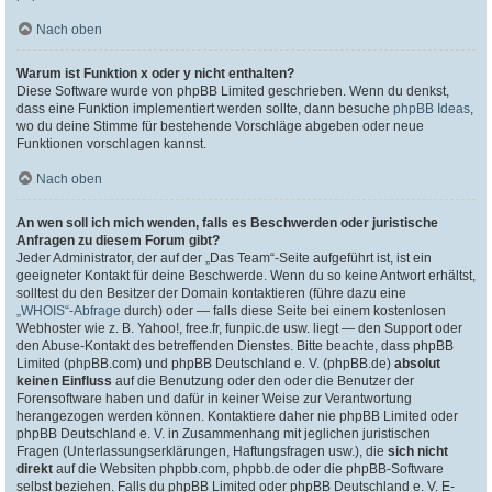
Nach oben
Warum ist Funktion x oder y nicht enthalten?
Diese Software wurde von phpBB Limited geschrieben. Wenn du denkst,
dass eine Funktion implementiert werden sollte, dann besuche
phpBB Ideas
,
wo du deine Stimme für bestehende Vorschläge abgeben oder neue
Funktionen vorschlagen kannst.
Nach oben
An wen soll ich mich wenden, falls es Beschwerden oder juristische
Anfragen zu diesem Forum gibt?
Jeder Administrator, der auf der „Das Team“-Seite aufgeführt ist, ist ein
geeigneter Kontakt für deine Beschwerde. Wenn du so keine Antwort erhältst,
solltest du den Besitzer der Domain kontaktieren (führe dazu eine
„WHOIS“-Abfrage
durch) oder — falls diese Seite bei einem kostenlosen
Webhoster wie z. B. Yahoo!, free.fr, funpic.de usw. liegt — den Support oder
den Abuse-Kontakt des betreffenden Dienstes. Bitte beachte, dass phpBB
Limited (phpBB.com) und phpBB Deutschland e. V. (phpBB.de)
absolut
keinen Einfluss
auf die Benutzung oder den oder die Benutzer der
Forensoftware haben und dafür in keiner Weise zur Verantwortung
herangezogen werden können. Kontaktiere daher nie phpBB Limited oder
phpBB Deutschland e. V. in Zusammenhang mit jeglichen juristischen
Fragen (Unterlassungserklärungen, Haftungsfragen usw.), die
sich nicht
direkt
auf die Websiten phpbb.com, phpbb.de oder die phpBB-Software
selbst beziehen. Falls du phpBB Limited oder phpBB Deutschland e. V. E-