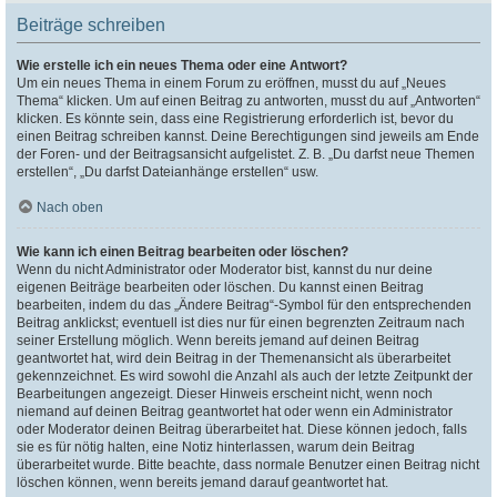
Beiträge schreiben
Wie erstelle ich ein neues Thema oder eine Antwort?
Um ein neues Thema in einem Forum zu eröffnen, musst du auf „Neues
Thema“ klicken. Um auf einen Beitrag zu antworten, musst du auf „Antworten“
klicken. Es könnte sein, dass eine Registrierung erforderlich ist, bevor du
einen Beitrag schreiben kannst. Deine Berechtigungen sind jeweils am Ende
der Foren- und der Beitragsansicht aufgelistet. Z. B. „Du darfst neue Themen
erstellen“, „Du darfst Dateianhänge erstellen“ usw.
Nach oben
Wie kann ich einen Beitrag bearbeiten oder löschen?
Wenn du nicht Administrator oder Moderator bist, kannst du nur deine
eigenen Beiträge bearbeiten oder löschen. Du kannst einen Beitrag
bearbeiten, indem du das „Ändere Beitrag“-Symbol für den entsprechenden
Beitrag anklickst; eventuell ist dies nur für einen begrenzten Zeitraum nach
seiner Erstellung möglich. Wenn bereits jemand auf deinen Beitrag
geantwortet hat, wird dein Beitrag in der Themenansicht als überarbeitet
gekennzeichnet. Es wird sowohl die Anzahl als auch der letzte Zeitpunkt der
Bearbeitungen angezeigt. Dieser Hinweis erscheint nicht, wenn noch
niemand auf deinen Beitrag geantwortet hat oder wenn ein Administrator
oder Moderator deinen Beitrag überarbeitet hat. Diese können jedoch, falls
sie es für nötig halten, eine Notiz hinterlassen, warum dein Beitrag
überarbeitet wurde. Bitte beachte, dass normale Benutzer einen Beitrag nicht
löschen können, wenn bereits jemand darauf geantwortet hat.