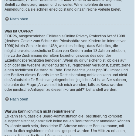
Beitritt zu Benutzergruppen und so weiter. Wir empfehlen dir eine
Anmeldung, da sie schnell erledigt ist und dir zahlreiche Vorteile bietet.
Nach oben
Was ist COPPA?
COPPA, ausgeschrieben Children’s Online Privacy Protection Act of 1998
(deutsch: Gesetz zum Schutz der Privatsphäre von Kindern im Internet von
1998) ist ein Gesetz in den USA, welches festlegt, dass Websites, die
möglicherweise persönliche Daten von Kindern unter 13 Jahren erheben,
hierzu die Zustimmung der Eltern beziehungsweise des oder der
Erziehungsberechtigten benötigen. Wenn du dir unsicher bist, ob dies auf
dich oder die Website, auf der du dich zu registrieren versuchst, zutrifft, ziehe
einen rechtlichen Beistand zu Rate. Bitte beachte, dass phpBB Limited und
der Besitzer dieses Boards keine Rechtsberatung anbieten kann und nicht
die Anlaufstelle für Rechtsangelegenheiten jeglicher Art ist; außer solchen,
die unter der Frage „An wen soll ich mich wenden, falls es Beschwerden
oder juristische Anfragen zu diesem Forum gibt?“ behandelt werden.
Nach oben
Warum kann ich mich nicht registrieren?
Es kann sein, dass die Board-Administration die Registrierung komplett
ausgeschaltet hat, damit sich keine neuen Benutzer mehr anmelden können.
Es könnte auch sein, dass deine IP-Adresse oder der Benutzername, mit
dem du dich registrieren möchtest, gesperrt wurden. Um Hilfe zu erhalten,
wende dich an die Board-Administration.