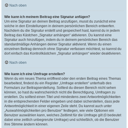
Nach oben
Wie kann ich meinem Beitrag eine Signatur anfügen?
Um eine Signatur an deinen Beitrag anzufügen, musst du zunächst eine
solche in den Einstellungen in deinem persönlichen Bereich entwerfen.
Nachdem du die Signatur erstellt und gespeichert hast, kannst du in jedem
Beitrag das Kästchen „Signatur anhängen“ aktivieren. Du kannst eine
Signatur auch hinzufügen, indem du in deinem persönlichen Bereich das
standardmäßige Anhängen deiner Signatur aktivierst. Wenn du einen
einzelnen Beitrag dennoch ohne Signatur verfassen möchtest, so kannst du
dort einfach das Kontrollkästchen „Signatur anhängen“ wieder deaktivieren.
Nach oben
Wie kann ich eine Umfrage erstellen?
Wenn du ein neues Thema eröffnest oder den ersten Beitrag eines Themas
bearbeitest, findest du ein Register „Umfrage erstellen“ unterhalb des
Formulars zur Beitragserstellung. Solltest du diesen Bereich nicht sehen
können, so hast du wahrscheinlich nicht die Berechtigung, Umfragen zu
erstellen. Du solltest einen Titel und mindestens zwei Antwortmöglichkeiten
in die entsprechenden Felder eingeben und dabei sicherstellen, dass jede
Antwortmöglichkeit in einer eigenen Zeile steht. Du kannst auch unter
„Auswahlmöglichkeiten pro Benutzer“ festlegen, wie viele Optionen ein
Benutzer auswählen kann, welches Zeitlimit für die Umfrage gilt (0 bedeutet
dabei eine zeitlich unbegrenzte Umfrage) und schließlich, ob die Benutzer
ihre Stimme ändern können.