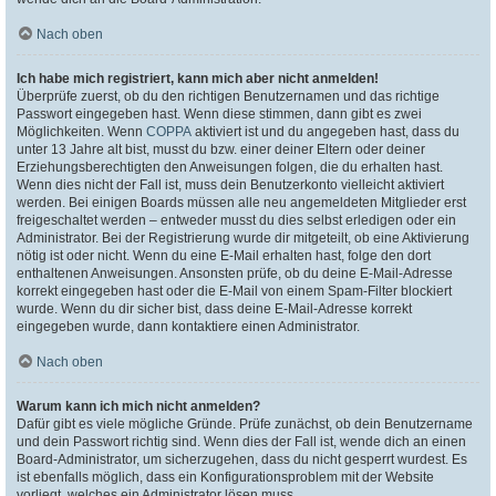
Nach oben
Ich habe mich registriert, kann mich aber nicht anmelden!
Überprüfe zuerst, ob du den richtigen Benutzernamen und das richtige
Passwort eingegeben hast. Wenn diese stimmen, dann gibt es zwei
Möglichkeiten. Wenn
COPPA
aktiviert ist und du angegeben hast, dass du
unter 13 Jahre alt bist, musst du bzw. einer deiner Eltern oder deiner
Erziehungsberechtigten den Anweisungen folgen, die du erhalten hast.
Wenn dies nicht der Fall ist, muss dein Benutzerkonto vielleicht aktiviert
werden. Bei einigen Boards müssen alle neu angemeldeten Mitglieder erst
freigeschaltet werden – entweder musst du dies selbst erledigen oder ein
Administrator. Bei der Registrierung wurde dir mitgeteilt, ob eine Aktivierung
nötig ist oder nicht. Wenn du eine E-Mail erhalten hast, folge den dort
enthaltenen Anweisungen. Ansonsten prüfe, ob du deine E-Mail-Adresse
korrekt eingegeben hast oder die E-Mail von einem Spam-Filter blockiert
wurde. Wenn du dir sicher bist, dass deine E-Mail-Adresse korrekt
eingegeben wurde, dann kontaktiere einen Administrator.
Nach oben
Warum kann ich mich nicht anmelden?
Dafür gibt es viele mögliche Gründe. Prüfe zunächst, ob dein Benutzername
und dein Passwort richtig sind. Wenn dies der Fall ist, wende dich an einen
Board-Administrator, um sicherzugehen, dass du nicht gesperrt wurdest. Es
ist ebenfalls möglich, dass ein Konfigurationsproblem mit der Website
vorliegt, welches ein Administrator lösen muss.