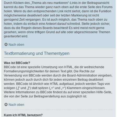
Durch Klicken des „Thema als neu markieren“-Links in der Beitragsansicht
kannst du das Thema wieder ganz nach oben auf die erste Seite des Forums
holen. Wenn du den entsprechenden Link nicht siehst, dann ist die Funktion
möglicherweise deaktiviert oder seit der letzten Markierung ist nicht
genügend Zeit vergangen. Es ist auch möglich, das Thema nach oben zu
holen, indem du einfach eine Antwort darauf schreibst. Stelle jedoch sicher,
dass du die Regeln dieses Boards beachtest! Es wird meist nicht gerne
gesehen, wenn ohne triftigen Grund auf alte oder abgeschlossene Themen
geantwortet wird.
Nach oben
Textformatierung und Thementypen
Was ist BBCode?
BBCode ist eine spezielle Umsetzung von HTML, die dir weitreichende
Formatierungsmöglichkeiten für deinen Text gibt. Die Rechte zur
Verwendung von BBCode werden durch die Board-Administration vergeben,
können jedoch auch durch dich für jeden einzelnen Beitrag deaktiviert
werden. BBCode ist ähnlich wie HTML aufgebaut, jedoch werden Tags von
eckigen („[“ und „]“) statt spitzen („<“ und „>“) Klammern eingeschlossen.
Weitere Informationen zu BBCode findest du auf einer speziellen Hilfe-Seite,
die von der Seite zur Beitragserstellung aus zugänglich ist.
Nach oben
Kann ich HTML benutzen?