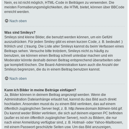
Nein, es ist nicht möglich, HTML-Code in Beiträgen zu verwenden. Die
meisten Formatierungsmöglichkeiten, die HTML bietet, können über BBCode
erreicht werden.
Nach oben
Was sind Smileys?
Smileys sind kleine Bilder, die benutzt werden können, um ein Gefühl
auszudrücken. Für jeden Smiley gibt es einen kurzen Code, z. B. bedeutet :)
fröhlich und :( traurig. Die Liste aller Smileys kannst du beim Verfassen eines
Beitrags sehen. Versuche bitte trotzdem, Smileys nicht zu häufig zu
benutzen, sie können einen Beitrag schnell unlesbar machen und ein
Moderator könnte deshalb deinen Beitrag entsprechend überarbeiten oder
gar komplett löschen. Die Board-Administration kann auch die Anzahl der
Smileys begrenzen, die du in einem Beitrag benutzen kannst.
Nach oben
Kann ich Bilder in meine Beiträge einfügen?
Ja, Bilder können in deinem Beitrag angezeigt werden. Wenn die
Administration Dateianhänge erlaubt hat, kannst du das Bild auch direkt
hochladen. Ansonsten musst du zu einem Bild verlinken, das auf einem
öffentlich zugänglichen Server liegt, z. B. http://www.domain.tld/mein-bild.gif.
Du kannst weder Bilder verlinken, die sich auf deinem eigenen PC befinden
(außer es ist ein öffentlich zugänglicher Server), noch zu Bildern, die nur
nach einer Anmeldung verfügbar sind, z. B. Hotmail- oder Yahoo-Mailboxen,
mit einem Passwort geschützte Seiten usw. Um das Bild anzuzeigen,