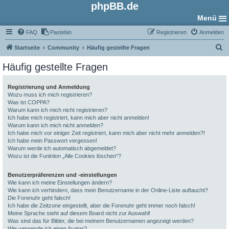
phpBB.de
Menü
FAQ
Pastebin
Registrieren
Anmelden
S
Startseite
Community
Häufig gestellte Fragen
u
Häufig gestellte Fragen
c
h
Registrierung und Anmeldung
Wozu muss ich mich registrieren?
e
Was ist COPPA?
Warum kann ich mich nicht registrieren?
Ich habe mich registriert, kann mich aber nicht anmelden!
Warum kann ich mich nicht anmelden?
Ich habe mich vor einiger Zeit registriert, kann mich aber nicht mehr anmelden?!
Ich habe mein Passwort vergessen!
Warum werde ich automatisch abgemeldet?
Wozu ist die Funktion „Alle Cookies löschen“?
Benutzerpräferenzen und -einstellungen
Wie kann ich meine Einstellungen ändern?
Wie kann ich verhindern, dass mein Benutzername in der Online-Liste auftaucht?
Die Forenuhr geht falsch!
Ich habe die Zeitzone eingestellt, aber die Forenuhr geht immer noch falsch!
Meine Sprache steht auf diesem Board nicht zur Auswahl!
Was sind das für Bilder, die bei meinem Benutzernamen angezeigt werden?
Wie verwende ich einen Avatar?