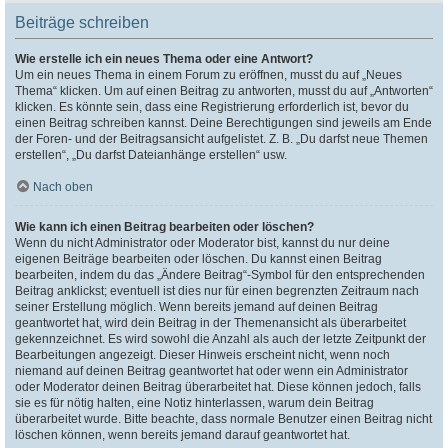
Beiträge schreiben
Wie erstelle ich ein neues Thema oder eine Antwort?
Um ein neues Thema in einem Forum zu eröffnen, musst du auf „Neues
Thema“ klicken. Um auf einen Beitrag zu antworten, musst du auf „Antworten“
klicken. Es könnte sein, dass eine Registrierung erforderlich ist, bevor du
einen Beitrag schreiben kannst. Deine Berechtigungen sind jeweils am Ende
der Foren- und der Beitragsansicht aufgelistet. Z. B. „Du darfst neue Themen
erstellen“, „Du darfst Dateianhänge erstellen“ usw.
Nach oben
Wie kann ich einen Beitrag bearbeiten oder löschen?
Wenn du nicht Administrator oder Moderator bist, kannst du nur deine
eigenen Beiträge bearbeiten oder löschen. Du kannst einen Beitrag
bearbeiten, indem du das „Ändere Beitrag“-Symbol für den entsprechenden
Beitrag anklickst; eventuell ist dies nur für einen begrenzten Zeitraum nach
seiner Erstellung möglich. Wenn bereits jemand auf deinen Beitrag
geantwortet hat, wird dein Beitrag in der Themenansicht als überarbeitet
gekennzeichnet. Es wird sowohl die Anzahl als auch der letzte Zeitpunkt der
Bearbeitungen angezeigt. Dieser Hinweis erscheint nicht, wenn noch
niemand auf deinen Beitrag geantwortet hat oder wenn ein Administrator
oder Moderator deinen Beitrag überarbeitet hat. Diese können jedoch, falls
sie es für nötig halten, eine Notiz hinterlassen, warum dein Beitrag
überarbeitet wurde. Bitte beachte, dass normale Benutzer einen Beitrag nicht
löschen können, wenn bereits jemand darauf geantwortet hat.