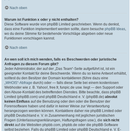
Nach oben
Warum ist Funktion x oder y nicht enthalten?
Diese Software wurde von phpBB Limited geschrieben. Wenn du denkst,
dass eine Funktion implementiert werden sollte, dann besuche
phpBB Ideas
,
wo du deine Stimme für bestehende Vorschläge abgeben oder neue
Funktionen vorschlagen kannst.
Nach oben
An wen soll ich mich wenden, falls es Beschwerden oder juristische
Anfragen zu diesem Forum gibt?
Jeder Administrator, der auf der „Das Team“-Seite aufgeführt ist, ist ein
geeigneter Kontakt für deine Beschwerde. Wenn du so keine Antwort erhältst,
solltest du den Besitzer der Domain kontaktieren (führe dazu eine
„WHOIS“-Abfrage
durch) oder — falls diese Seite bei einem kostenlosen
Webhoster wie z. B. Yahoo!, free.fr, funpic.de usw. liegt — den Support oder
den Abuse-Kontakt des betreffenden Dienstes. Bitte beachte, dass phpBB
Limited (phpBB.com) und phpBB Deutschland e. V. (phpBB.de)
absolut
keinen Einfluss
auf die Benutzung oder den oder die Benutzer der
Forensoftware haben und dafür in keiner Weise zur Verantwortung
herangezogen werden können. Kontaktiere daher nie phpBB Limited oder
phpBB Deutschland e. V. in Zusammenhang mit jeglichen juristischen
Fragen (Unterlassungserklärungen, Haftungsfragen usw.), die
sich nicht
direkt
auf die Websiten phpbb.com, phpbb.de oder die phpBB-Software
selbst beziehen. Falls du phpBB Limited oder phpBB Deutschland e. V. E-