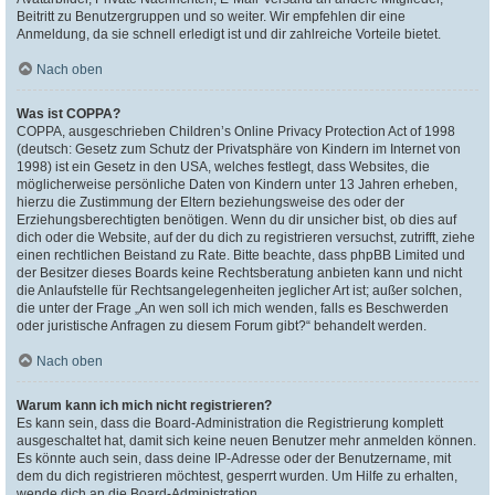
Beitritt zu Benutzergruppen und so weiter. Wir empfehlen dir eine
Anmeldung, da sie schnell erledigt ist und dir zahlreiche Vorteile bietet.
Nach oben
Was ist COPPA?
COPPA, ausgeschrieben Children’s Online Privacy Protection Act of 1998
(deutsch: Gesetz zum Schutz der Privatsphäre von Kindern im Internet von
1998) ist ein Gesetz in den USA, welches festlegt, dass Websites, die
möglicherweise persönliche Daten von Kindern unter 13 Jahren erheben,
hierzu die Zustimmung der Eltern beziehungsweise des oder der
Erziehungsberechtigten benötigen. Wenn du dir unsicher bist, ob dies auf
dich oder die Website, auf der du dich zu registrieren versuchst, zutrifft, ziehe
einen rechtlichen Beistand zu Rate. Bitte beachte, dass phpBB Limited und
der Besitzer dieses Boards keine Rechtsberatung anbieten kann und nicht
die Anlaufstelle für Rechtsangelegenheiten jeglicher Art ist; außer solchen,
die unter der Frage „An wen soll ich mich wenden, falls es Beschwerden
oder juristische Anfragen zu diesem Forum gibt?“ behandelt werden.
Nach oben
Warum kann ich mich nicht registrieren?
Es kann sein, dass die Board-Administration die Registrierung komplett
ausgeschaltet hat, damit sich keine neuen Benutzer mehr anmelden können.
Es könnte auch sein, dass deine IP-Adresse oder der Benutzername, mit
dem du dich registrieren möchtest, gesperrt wurden. Um Hilfe zu erhalten,
wende dich an die Board-Administration.