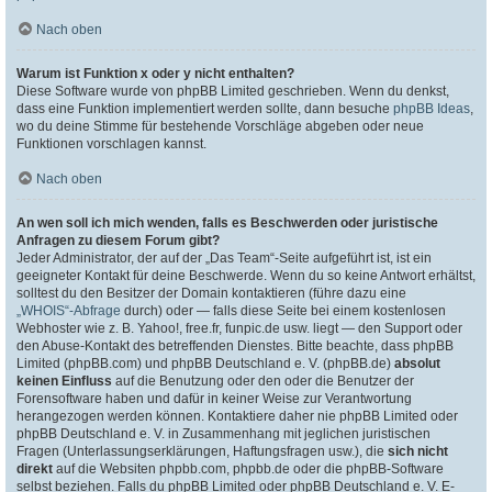
Nach oben
Warum ist Funktion x oder y nicht enthalten?
Diese Software wurde von phpBB Limited geschrieben. Wenn du denkst,
dass eine Funktion implementiert werden sollte, dann besuche
phpBB Ideas
,
wo du deine Stimme für bestehende Vorschläge abgeben oder neue
Funktionen vorschlagen kannst.
Nach oben
An wen soll ich mich wenden, falls es Beschwerden oder juristische
Anfragen zu diesem Forum gibt?
Jeder Administrator, der auf der „Das Team“-Seite aufgeführt ist, ist ein
geeigneter Kontakt für deine Beschwerde. Wenn du so keine Antwort erhältst,
solltest du den Besitzer der Domain kontaktieren (führe dazu eine
„WHOIS“-Abfrage
durch) oder — falls diese Seite bei einem kostenlosen
Webhoster wie z. B. Yahoo!, free.fr, funpic.de usw. liegt — den Support oder
den Abuse-Kontakt des betreffenden Dienstes. Bitte beachte, dass phpBB
Limited (phpBB.com) und phpBB Deutschland e. V. (phpBB.de)
absolut
keinen Einfluss
auf die Benutzung oder den oder die Benutzer der
Forensoftware haben und dafür in keiner Weise zur Verantwortung
herangezogen werden können. Kontaktiere daher nie phpBB Limited oder
phpBB Deutschland e. V. in Zusammenhang mit jeglichen juristischen
Fragen (Unterlassungserklärungen, Haftungsfragen usw.), die
sich nicht
direkt
auf die Websiten phpbb.com, phpbb.de oder die phpBB-Software
selbst beziehen. Falls du phpBB Limited oder phpBB Deutschland e. V. E-