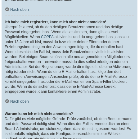
Nach oben
Ich habe mich registriert, kann mich aber nicht anmelden!
Überprüfe zuerst, ob du den richtigen Benutzernamen und das richtige
Passwort eingegeben hast. Wenn diese stimmen, dann gibt es zwei
Möglichkeiten. Wenn
COPPA
aktiviert ist und du angegeben hast, dass du
unter 13 Jahre alt bist, musst du bzw. einer deiner Eltern oder deiner
Erziehungsberechtigten den Anweisungen folgen, die du erhalten hast.
Wenn dies nicht der Fall ist, muss dein Benutzerkonto vielleicht aktiviert
werden. Bei einigen Boards müssen alle neu angemeldeten Mitglieder erst
freigeschaltet werden – entweder musst du dies selbst erledigen oder ein
Administrator. Bei der Registrierung wurde dir mitgeteilt, ob eine Aktivierung
nötig ist oder nicht. Wenn du eine E-Mail erhalten hast, folge den dort
enthaltenen Anweisungen. Ansonsten prüfe, ob du deine E-Mail-Adresse
korrekt eingegeben hast oder die E-Mail von einem Spam-Filter blockiert
wurde. Wenn du dir sicher bist, dass deine E-Mail-Adresse korrekt
eingegeben wurde, dann kontaktiere einen Administrator.
Nach oben
Warum kann ich mich nicht anmelden?
Dafür gibt es viele mögliche Gründe. Prüfe zunächst, ob dein Benutzername
und dein Passwort richtig sind. Wenn dies der Fall ist, wende dich an einen
Board-Administrator, um sicherzugehen, dass du nicht gesperrt wurdest. Es
ist ebenfalls möglich, dass ein Konfigurationsproblem mit der Website
vorliegt, welches ein Administrator lösen muss.