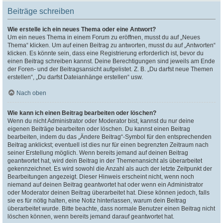
Beiträge schreiben
Wie erstelle ich ein neues Thema oder eine Antwort?
Um ein neues Thema in einem Forum zu eröffnen, musst du auf „Neues
Thema“ klicken. Um auf einen Beitrag zu antworten, musst du auf „Antworten“
klicken. Es könnte sein, dass eine Registrierung erforderlich ist, bevor du
einen Beitrag schreiben kannst. Deine Berechtigungen sind jeweils am Ende
der Foren- und der Beitragsansicht aufgelistet. Z. B. „Du darfst neue Themen
erstellen“, „Du darfst Dateianhänge erstellen“ usw.
Nach oben
Wie kann ich einen Beitrag bearbeiten oder löschen?
Wenn du nicht Administrator oder Moderator bist, kannst du nur deine
eigenen Beiträge bearbeiten oder löschen. Du kannst einen Beitrag
bearbeiten, indem du das „Ändere Beitrag“-Symbol für den entsprechenden
Beitrag anklickst; eventuell ist dies nur für einen begrenzten Zeitraum nach
seiner Erstellung möglich. Wenn bereits jemand auf deinen Beitrag
geantwortet hat, wird dein Beitrag in der Themenansicht als überarbeitet
gekennzeichnet. Es wird sowohl die Anzahl als auch der letzte Zeitpunkt der
Bearbeitungen angezeigt. Dieser Hinweis erscheint nicht, wenn noch
niemand auf deinen Beitrag geantwortet hat oder wenn ein Administrator
oder Moderator deinen Beitrag überarbeitet hat. Diese können jedoch, falls
sie es für nötig halten, eine Notiz hinterlassen, warum dein Beitrag
überarbeitet wurde. Bitte beachte, dass normale Benutzer einen Beitrag nicht
löschen können, wenn bereits jemand darauf geantwortet hat.