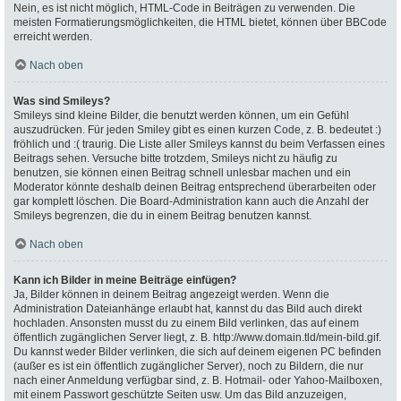
Nein, es ist nicht möglich, HTML-Code in Beiträgen zu verwenden. Die
meisten Formatierungsmöglichkeiten, die HTML bietet, können über BBCode
erreicht werden.
Nach oben
Was sind Smileys?
Smileys sind kleine Bilder, die benutzt werden können, um ein Gefühl
auszudrücken. Für jeden Smiley gibt es einen kurzen Code, z. B. bedeutet :)
fröhlich und :( traurig. Die Liste aller Smileys kannst du beim Verfassen eines
Beitrags sehen. Versuche bitte trotzdem, Smileys nicht zu häufig zu
benutzen, sie können einen Beitrag schnell unlesbar machen und ein
Moderator könnte deshalb deinen Beitrag entsprechend überarbeiten oder
gar komplett löschen. Die Board-Administration kann auch die Anzahl der
Smileys begrenzen, die du in einem Beitrag benutzen kannst.
Nach oben
Kann ich Bilder in meine Beiträge einfügen?
Ja, Bilder können in deinem Beitrag angezeigt werden. Wenn die
Administration Dateianhänge erlaubt hat, kannst du das Bild auch direkt
hochladen. Ansonsten musst du zu einem Bild verlinken, das auf einem
öffentlich zugänglichen Server liegt, z. B. http://www.domain.tld/mein-bild.gif.
Du kannst weder Bilder verlinken, die sich auf deinem eigenen PC befinden
(außer es ist ein öffentlich zugänglicher Server), noch zu Bildern, die nur
nach einer Anmeldung verfügbar sind, z. B. Hotmail- oder Yahoo-Mailboxen,
mit einem Passwort geschützte Seiten usw. Um das Bild anzuzeigen,