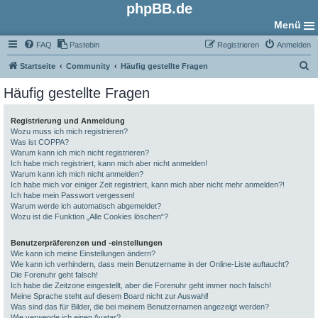
phpBB.de
Menü
FAQ
Pastebin
Registrieren
Anmelden
S
Startseite
Community
Häufig gestellte Fragen
u
Häufig gestellte Fragen
c
h
Registrierung und Anmeldung
Wozu muss ich mich registrieren?
e
Was ist COPPA?
Warum kann ich mich nicht registrieren?
Ich habe mich registriert, kann mich aber nicht anmelden!
Warum kann ich mich nicht anmelden?
Ich habe mich vor einiger Zeit registriert, kann mich aber nicht mehr anmelden?!
Ich habe mein Passwort vergessen!
Warum werde ich automatisch abgemeldet?
Wozu ist die Funktion „Alle Cookies löschen“?
Benutzerpräferenzen und -einstellungen
Wie kann ich meine Einstellungen ändern?
Wie kann ich verhindern, dass mein Benutzername in der Online-Liste auftaucht?
Die Forenuhr geht falsch!
Ich habe die Zeitzone eingestellt, aber die Forenuhr geht immer noch falsch!
Meine Sprache steht auf diesem Board nicht zur Auswahl!
Was sind das für Bilder, die bei meinem Benutzernamen angezeigt werden?
Wie verwende ich einen Avatar?