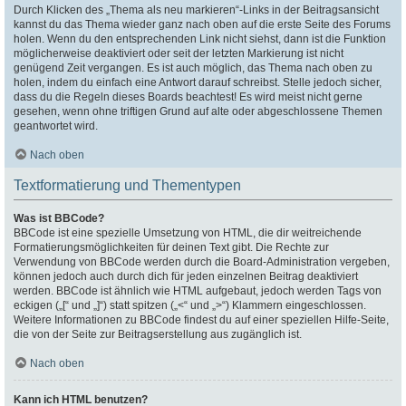
Durch Klicken des „Thema als neu markieren“-Links in der Beitragsansicht
kannst du das Thema wieder ganz nach oben auf die erste Seite des Forums
holen. Wenn du den entsprechenden Link nicht siehst, dann ist die Funktion
möglicherweise deaktiviert oder seit der letzten Markierung ist nicht
genügend Zeit vergangen. Es ist auch möglich, das Thema nach oben zu
holen, indem du einfach eine Antwort darauf schreibst. Stelle jedoch sicher,
dass du die Regeln dieses Boards beachtest! Es wird meist nicht gerne
gesehen, wenn ohne triftigen Grund auf alte oder abgeschlossene Themen
geantwortet wird.
Nach oben
Textformatierung und Thementypen
Was ist BBCode?
BBCode ist eine spezielle Umsetzung von HTML, die dir weitreichende
Formatierungsmöglichkeiten für deinen Text gibt. Die Rechte zur
Verwendung von BBCode werden durch die Board-Administration vergeben,
können jedoch auch durch dich für jeden einzelnen Beitrag deaktiviert
werden. BBCode ist ähnlich wie HTML aufgebaut, jedoch werden Tags von
eckigen („[“ und „]“) statt spitzen („<“ und „>“) Klammern eingeschlossen.
Weitere Informationen zu BBCode findest du auf einer speziellen Hilfe-Seite,
die von der Seite zur Beitragserstellung aus zugänglich ist.
Nach oben
Kann ich HTML benutzen?