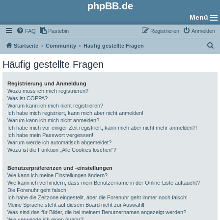
phpBB.de
Menü
FAQ
Pastebin
Registrieren
Anmelden
S
Startseite
Community
Häufig gestellte Fragen
u
Häufig gestellte Fragen
c
h
Registrierung und Anmeldung
Wozu muss ich mich registrieren?
e
Was ist COPPA?
Warum kann ich mich nicht registrieren?
Ich habe mich registriert, kann mich aber nicht anmelden!
Warum kann ich mich nicht anmelden?
Ich habe mich vor einiger Zeit registriert, kann mich aber nicht mehr anmelden?!
Ich habe mein Passwort vergessen!
Warum werde ich automatisch abgemeldet?
Wozu ist die Funktion „Alle Cookies löschen“?
Benutzerpräferenzen und -einstellungen
Wie kann ich meine Einstellungen ändern?
Wie kann ich verhindern, dass mein Benutzername in der Online-Liste auftaucht?
Die Forenuhr geht falsch!
Ich habe die Zeitzone eingestellt, aber die Forenuhr geht immer noch falsch!
Meine Sprache steht auf diesem Board nicht zur Auswahl!
Was sind das für Bilder, die bei meinem Benutzernamen angezeigt werden?
Wie verwende ich einen Avatar?