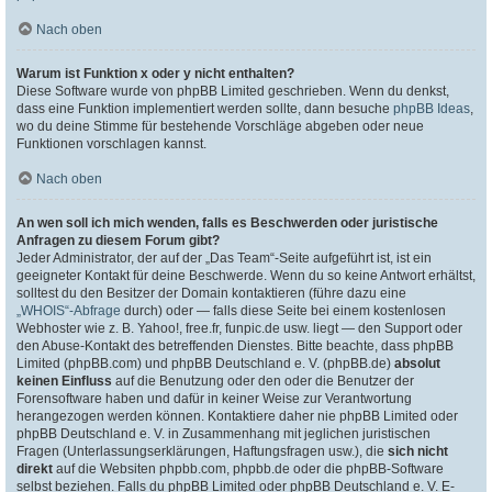
Nach oben
Warum ist Funktion x oder y nicht enthalten?
Diese Software wurde von phpBB Limited geschrieben. Wenn du denkst,
dass eine Funktion implementiert werden sollte, dann besuche
phpBB Ideas
,
wo du deine Stimme für bestehende Vorschläge abgeben oder neue
Funktionen vorschlagen kannst.
Nach oben
An wen soll ich mich wenden, falls es Beschwerden oder juristische
Anfragen zu diesem Forum gibt?
Jeder Administrator, der auf der „Das Team“-Seite aufgeführt ist, ist ein
geeigneter Kontakt für deine Beschwerde. Wenn du so keine Antwort erhältst,
solltest du den Besitzer der Domain kontaktieren (führe dazu eine
„WHOIS“-Abfrage
durch) oder — falls diese Seite bei einem kostenlosen
Webhoster wie z. B. Yahoo!, free.fr, funpic.de usw. liegt — den Support oder
den Abuse-Kontakt des betreffenden Dienstes. Bitte beachte, dass phpBB
Limited (phpBB.com) und phpBB Deutschland e. V. (phpBB.de)
absolut
keinen Einfluss
auf die Benutzung oder den oder die Benutzer der
Forensoftware haben und dafür in keiner Weise zur Verantwortung
herangezogen werden können. Kontaktiere daher nie phpBB Limited oder
phpBB Deutschland e. V. in Zusammenhang mit jeglichen juristischen
Fragen (Unterlassungserklärungen, Haftungsfragen usw.), die
sich nicht
direkt
auf die Websiten phpbb.com, phpbb.de oder die phpBB-Software
selbst beziehen. Falls du phpBB Limited oder phpBB Deutschland e. V. E-