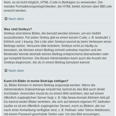
Nein, es ist nicht möglich, HTML-Code in Beiträgen zu verwenden. Die
meisten Formatierungsmöglichkeiten, die HTML bietet, können über BBCode
erreicht werden.
Nach oben
Was sind Smileys?
Smileys sind kleine Bilder, die benutzt werden können, um ein Gefühl
auszudrücken. Für jeden Smiley gibt es einen kurzen Code, z. B. bedeutet :)
fröhlich und :( traurig. Die Liste aller Smileys kannst du beim Verfassen eines
Beitrags sehen. Versuche bitte trotzdem, Smileys nicht zu häufig zu
benutzen, sie können einen Beitrag schnell unlesbar machen und ein
Moderator könnte deshalb deinen Beitrag entsprechend überarbeiten oder
gar komplett löschen. Die Board-Administration kann auch die Anzahl der
Smileys begrenzen, die du in einem Beitrag benutzen kannst.
Nach oben
Kann ich Bilder in meine Beiträge einfügen?
Ja, Bilder können in deinem Beitrag angezeigt werden. Wenn die
Administration Dateianhänge erlaubt hat, kannst du das Bild auch direkt
hochladen. Ansonsten musst du zu einem Bild verlinken, das auf einem
öffentlich zugänglichen Server liegt, z. B. http://www.domain.tld/mein-bild.gif.
Du kannst weder Bilder verlinken, die sich auf deinem eigenen PC befinden
(außer es ist ein öffentlich zugänglicher Server), noch zu Bildern, die nur
nach einer Anmeldung verfügbar sind, z. B. Hotmail- oder Yahoo-Mailboxen,
mit einem Passwort geschützte Seiten usw. Um das Bild anzuzeigen,