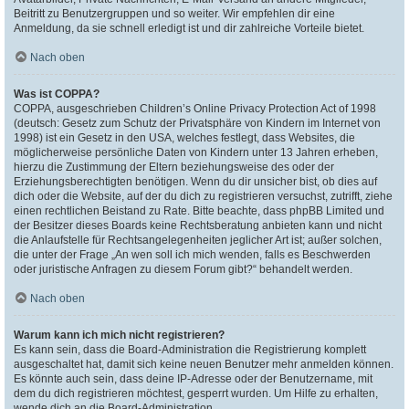
Beitritt zu Benutzergruppen und so weiter. Wir empfehlen dir eine
Anmeldung, da sie schnell erledigt ist und dir zahlreiche Vorteile bietet.
Nach oben
Was ist COPPA?
COPPA, ausgeschrieben Children’s Online Privacy Protection Act of 1998
(deutsch: Gesetz zum Schutz der Privatsphäre von Kindern im Internet von
1998) ist ein Gesetz in den USA, welches festlegt, dass Websites, die
möglicherweise persönliche Daten von Kindern unter 13 Jahren erheben,
hierzu die Zustimmung der Eltern beziehungsweise des oder der
Erziehungsberechtigten benötigen. Wenn du dir unsicher bist, ob dies auf
dich oder die Website, auf der du dich zu registrieren versuchst, zutrifft, ziehe
einen rechtlichen Beistand zu Rate. Bitte beachte, dass phpBB Limited und
der Besitzer dieses Boards keine Rechtsberatung anbieten kann und nicht
die Anlaufstelle für Rechtsangelegenheiten jeglicher Art ist; außer solchen,
die unter der Frage „An wen soll ich mich wenden, falls es Beschwerden
oder juristische Anfragen zu diesem Forum gibt?“ behandelt werden.
Nach oben
Warum kann ich mich nicht registrieren?
Es kann sein, dass die Board-Administration die Registrierung komplett
ausgeschaltet hat, damit sich keine neuen Benutzer mehr anmelden können.
Es könnte auch sein, dass deine IP-Adresse oder der Benutzername, mit
dem du dich registrieren möchtest, gesperrt wurden. Um Hilfe zu erhalten,
wende dich an die Board-Administration.