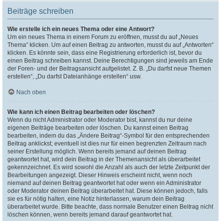
Beiträge schreiben
Wie erstelle ich ein neues Thema oder eine Antwort?
Um ein neues Thema in einem Forum zu eröffnen, musst du auf „Neues
Thema“ klicken. Um auf einen Beitrag zu antworten, musst du auf „Antworten“
klicken. Es könnte sein, dass eine Registrierung erforderlich ist, bevor du
einen Beitrag schreiben kannst. Deine Berechtigungen sind jeweils am Ende
der Foren- und der Beitragsansicht aufgelistet. Z. B. „Du darfst neue Themen
erstellen“, „Du darfst Dateianhänge erstellen“ usw.
Nach oben
Wie kann ich einen Beitrag bearbeiten oder löschen?
Wenn du nicht Administrator oder Moderator bist, kannst du nur deine
eigenen Beiträge bearbeiten oder löschen. Du kannst einen Beitrag
bearbeiten, indem du das „Ändere Beitrag“-Symbol für den entsprechenden
Beitrag anklickst; eventuell ist dies nur für einen begrenzten Zeitraum nach
seiner Erstellung möglich. Wenn bereits jemand auf deinen Beitrag
geantwortet hat, wird dein Beitrag in der Themenansicht als überarbeitet
gekennzeichnet. Es wird sowohl die Anzahl als auch der letzte Zeitpunkt der
Bearbeitungen angezeigt. Dieser Hinweis erscheint nicht, wenn noch
niemand auf deinen Beitrag geantwortet hat oder wenn ein Administrator
oder Moderator deinen Beitrag überarbeitet hat. Diese können jedoch, falls
sie es für nötig halten, eine Notiz hinterlassen, warum dein Beitrag
überarbeitet wurde. Bitte beachte, dass normale Benutzer einen Beitrag nicht
löschen können, wenn bereits jemand darauf geantwortet hat.