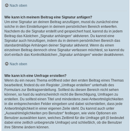
Nach oben
Wie kann ich meinem Beitrag eine Signatur anfügen?
Um eine Signatur an deinen Beitrag anzufügen, musst du zunächst eine
solche in den Einstellungen in deinem persönlichen Bereich entwerfen.
Nachdem du die Signatur erstellt und gespeichert hast, kannst du in jedem
Beitrag das Kästchen „Signatur anhängen“ aktivieren. Du kannst eine
Signatur auch hinzufügen, indem du in deinem persönlichen Bereich das
standardmäßige Anhängen deiner Signatur aktivierst. Wenn du einen
einzelnen Beitrag dennoch ohne Signatur verfassen möchtest, so kannst du
dort einfach das Kontrollkästchen „Signatur anhängen“ wieder deaktivieren.
Nach oben
Wie kann ich eine Umfrage erstellen?
Wenn du ein neues Thema eröffnest oder den ersten Beitrag eines Themas
bearbeitest, findest du ein Register „Umfrage erstellen“ unterhalb des
Formulars zur Beitragserstellung. Solltest du diesen Bereich nicht sehen
können, so hast du wahrscheinlich nicht die Berechtigung, Umfragen zu
erstellen. Du solltest einen Titel und mindestens zwei Antwortmöglichkeiten
in die entsprechenden Felder eingeben und dabei sicherstellen, dass jede
Antwortmöglichkeit in einer eigenen Zeile steht. Du kannst auch unter
„Auswahlmöglichkeiten pro Benutzer“ festlegen, wie viele Optionen ein
Benutzer auswählen kann, welches Zeitlimit für die Umfrage gilt (0 bedeutet
dabei eine zeitlich unbegrenzte Umfrage) und schließlich, ob die Benutzer
ihre Stimme ändern können.