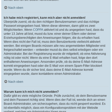
Nach oben
Ich habe mich registriert, kann mich aber nicht anmelden!
Überprüfe zuerst, ob du den richtigen Benutzernamen und das richtige
Passwort eingegeben hast. Wenn diese stimmen, dann gibt es zwei
Möglichkeiten. Wenn
COPPA
aktiviert ist und du angegeben hast, dass du
unter 13 Jahre alt bist, musst du bzw. einer deiner Eltern oder deiner
Erziehungsberechtigten den Anweisungen folgen, die du erhalten hast.
Wenn dies nicht der Fall ist, muss dein Benutzerkonto vielleicht aktiviert
werden. Bei einigen Boards müssen alle neu angemeldeten Mitglieder erst
freigeschaltet werden – entweder musst du dies selbst erledigen oder ein
Administrator. Bei der Registrierung wurde dir mitgeteilt, ob eine Aktivierung
nötig ist oder nicht. Wenn du eine E-Mail erhalten hast, folge den dort
enthaltenen Anweisungen. Ansonsten prüfe, ob du deine E-Mail-Adresse
korrekt eingegeben hast oder die E-Mail von einem Spam-Filter blockiert
wurde. Wenn du dir sicher bist, dass deine E-Mail-Adresse korrekt
eingegeben wurde, dann kontaktiere einen Administrator.
Nach oben
Warum kann ich mich nicht anmelden?
Dafür gibt es viele mögliche Gründe. Prüfe zunächst, ob dein Benutzername
und dein Passwort richtig sind. Wenn dies der Fall ist, wende dich an einen
Board-Administrator, um sicherzugehen, dass du nicht gesperrt wurdest. Es
ist ebenfalls möglich, dass ein Konfigurationsproblem mit der Website
vorliegt, welches ein Administrator lösen muss.