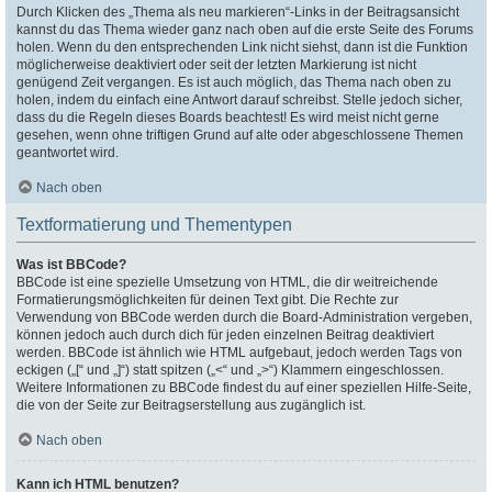
Durch Klicken des „Thema als neu markieren“-Links in der Beitragsansicht
kannst du das Thema wieder ganz nach oben auf die erste Seite des Forums
holen. Wenn du den entsprechenden Link nicht siehst, dann ist die Funktion
möglicherweise deaktiviert oder seit der letzten Markierung ist nicht
genügend Zeit vergangen. Es ist auch möglich, das Thema nach oben zu
holen, indem du einfach eine Antwort darauf schreibst. Stelle jedoch sicher,
dass du die Regeln dieses Boards beachtest! Es wird meist nicht gerne
gesehen, wenn ohne triftigen Grund auf alte oder abgeschlossene Themen
geantwortet wird.
Nach oben
Textformatierung und Thementypen
Was ist BBCode?
BBCode ist eine spezielle Umsetzung von HTML, die dir weitreichende
Formatierungsmöglichkeiten für deinen Text gibt. Die Rechte zur
Verwendung von BBCode werden durch die Board-Administration vergeben,
können jedoch auch durch dich für jeden einzelnen Beitrag deaktiviert
werden. BBCode ist ähnlich wie HTML aufgebaut, jedoch werden Tags von
eckigen („[“ und „]“) statt spitzen („<“ und „>“) Klammern eingeschlossen.
Weitere Informationen zu BBCode findest du auf einer speziellen Hilfe-Seite,
die von der Seite zur Beitragserstellung aus zugänglich ist.
Nach oben
Kann ich HTML benutzen?