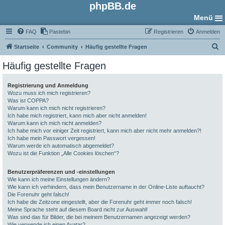
phpBB.de
Menü
FAQ
Pastebin
Registrieren
Anmelden
S
Startseite
Community
Häufig gestellte Fragen
u
Häufig gestellte Fragen
c
h
Registrierung und Anmeldung
Wozu muss ich mich registrieren?
e
Was ist COPPA?
Warum kann ich mich nicht registrieren?
Ich habe mich registriert, kann mich aber nicht anmelden!
Warum kann ich mich nicht anmelden?
Ich habe mich vor einiger Zeit registriert, kann mich aber nicht mehr anmelden?!
Ich habe mein Passwort vergessen!
Warum werde ich automatisch abgemeldet?
Wozu ist die Funktion „Alle Cookies löschen“?
Benutzerpräferenzen und -einstellungen
Wie kann ich meine Einstellungen ändern?
Wie kann ich verhindern, dass mein Benutzername in der Online-Liste auftaucht?
Die Forenuhr geht falsch!
Ich habe die Zeitzone eingestellt, aber die Forenuhr geht immer noch falsch!
Meine Sprache steht auf diesem Board nicht zur Auswahl!
Was sind das für Bilder, die bei meinem Benutzernamen angezeigt werden?
Wie verwende ich einen Avatar?