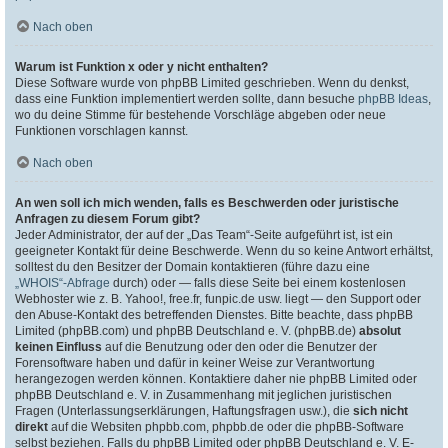
Nach oben
Warum ist Funktion x oder y nicht enthalten?
Diese Software wurde von phpBB Limited geschrieben. Wenn du denkst,
dass eine Funktion implementiert werden sollte, dann besuche
phpBB Ideas
,
wo du deine Stimme für bestehende Vorschläge abgeben oder neue
Funktionen vorschlagen kannst.
Nach oben
An wen soll ich mich wenden, falls es Beschwerden oder juristische
Anfragen zu diesem Forum gibt?
Jeder Administrator, der auf der „Das Team“-Seite aufgeführt ist, ist ein
geeigneter Kontakt für deine Beschwerde. Wenn du so keine Antwort erhältst,
solltest du den Besitzer der Domain kontaktieren (führe dazu eine
„WHOIS“-Abfrage
durch) oder — falls diese Seite bei einem kostenlosen
Webhoster wie z. B. Yahoo!, free.fr, funpic.de usw. liegt — den Support oder
den Abuse-Kontakt des betreffenden Dienstes. Bitte beachte, dass phpBB
Limited (phpBB.com) und phpBB Deutschland e. V. (phpBB.de)
absolut
keinen Einfluss
auf die Benutzung oder den oder die Benutzer der
Forensoftware haben und dafür in keiner Weise zur Verantwortung
herangezogen werden können. Kontaktiere daher nie phpBB Limited oder
phpBB Deutschland e. V. in Zusammenhang mit jeglichen juristischen
Fragen (Unterlassungserklärungen, Haftungsfragen usw.), die
sich nicht
direkt
auf die Websiten phpbb.com, phpbb.de oder die phpBB-Software
selbst beziehen. Falls du phpBB Limited oder phpBB Deutschland e. V. E-