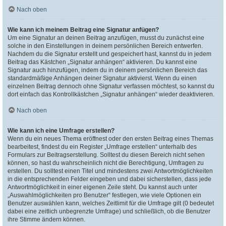
Nach oben
Wie kann ich meinem Beitrag eine Signatur anfügen?
Um eine Signatur an deinen Beitrag anzufügen, musst du zunächst eine
solche in den Einstellungen in deinem persönlichen Bereich entwerfen.
Nachdem du die Signatur erstellt und gespeichert hast, kannst du in jedem
Beitrag das Kästchen „Signatur anhängen“ aktivieren. Du kannst eine
Signatur auch hinzufügen, indem du in deinem persönlichen Bereich das
standardmäßige Anhängen deiner Signatur aktivierst. Wenn du einen
einzelnen Beitrag dennoch ohne Signatur verfassen möchtest, so kannst du
dort einfach das Kontrollkästchen „Signatur anhängen“ wieder deaktivieren.
Nach oben
Wie kann ich eine Umfrage erstellen?
Wenn du ein neues Thema eröffnest oder den ersten Beitrag eines Themas
bearbeitest, findest du ein Register „Umfrage erstellen“ unterhalb des
Formulars zur Beitragserstellung. Solltest du diesen Bereich nicht sehen
können, so hast du wahrscheinlich nicht die Berechtigung, Umfragen zu
erstellen. Du solltest einen Titel und mindestens zwei Antwortmöglichkeiten
in die entsprechenden Felder eingeben und dabei sicherstellen, dass jede
Antwortmöglichkeit in einer eigenen Zeile steht. Du kannst auch unter
„Auswahlmöglichkeiten pro Benutzer“ festlegen, wie viele Optionen ein
Benutzer auswählen kann, welches Zeitlimit für die Umfrage gilt (0 bedeutet
dabei eine zeitlich unbegrenzte Umfrage) und schließlich, ob die Benutzer
ihre Stimme ändern können.