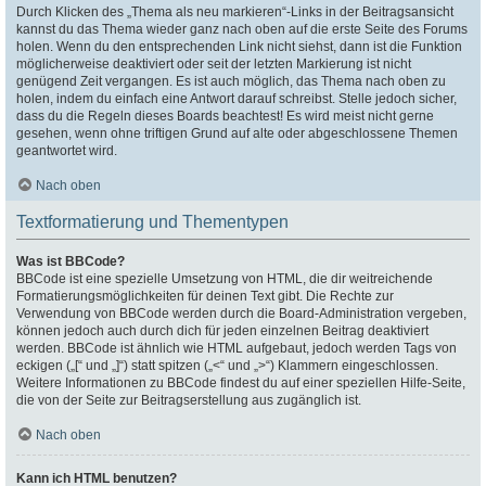
Durch Klicken des „Thema als neu markieren“-Links in der Beitragsansicht
kannst du das Thema wieder ganz nach oben auf die erste Seite des Forums
holen. Wenn du den entsprechenden Link nicht siehst, dann ist die Funktion
möglicherweise deaktiviert oder seit der letzten Markierung ist nicht
genügend Zeit vergangen. Es ist auch möglich, das Thema nach oben zu
holen, indem du einfach eine Antwort darauf schreibst. Stelle jedoch sicher,
dass du die Regeln dieses Boards beachtest! Es wird meist nicht gerne
gesehen, wenn ohne triftigen Grund auf alte oder abgeschlossene Themen
geantwortet wird.
Nach oben
Textformatierung und Thementypen
Was ist BBCode?
BBCode ist eine spezielle Umsetzung von HTML, die dir weitreichende
Formatierungsmöglichkeiten für deinen Text gibt. Die Rechte zur
Verwendung von BBCode werden durch die Board-Administration vergeben,
können jedoch auch durch dich für jeden einzelnen Beitrag deaktiviert
werden. BBCode ist ähnlich wie HTML aufgebaut, jedoch werden Tags von
eckigen („[“ und „]“) statt spitzen („<“ und „>“) Klammern eingeschlossen.
Weitere Informationen zu BBCode findest du auf einer speziellen Hilfe-Seite,
die von der Seite zur Beitragserstellung aus zugänglich ist.
Nach oben
Kann ich HTML benutzen?