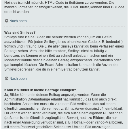
Nein, es ist nicht möglich, HTML-Code in Beiträgen zu verwenden. Die
meisten Formatierungsmöglichkeiten, die HTML bietet, können über BBCode
erreicht werden.
Nach oben
Was sind Smileys?
Smileys sind kleine Bilder, die benutzt werden können, um ein Gefühl
auszudrücken. Für jeden Smiley gibt es einen kurzen Code, z. B. bedeutet :)
fröhlich und :( traurig. Die Liste aller Smileys kannst du beim Verfassen eines
Beitrags sehen. Versuche bitte trotzdem, Smileys nicht zu häufig zu
benutzen, sie können einen Beitrag schnell unlesbar machen und ein
Moderator könnte deshalb deinen Beitrag entsprechend überarbeiten oder
gar komplett löschen. Die Board-Administration kann auch die Anzahl der
Smileys begrenzen, die du in einem Beitrag benutzen kannst.
Nach oben
Kann ich Bilder in meine Beiträge einfügen?
Ja, Bilder können in deinem Beitrag angezeigt werden. Wenn die
Administration Dateianhänge erlaubt hat, kannst du das Bild auch direkt
hochladen. Ansonsten musst du zu einem Bild verlinken, das auf einem
öffentlich zugänglichen Server liegt, z. B. http://www.domain.tld/mein-bild.gif.
Du kannst weder Bilder verlinken, die sich auf deinem eigenen PC befinden
(außer es ist ein öffentlich zugänglicher Server), noch zu Bildern, die nur
nach einer Anmeldung verfügbar sind, z. B. Hotmail- oder Yahoo-Mailboxen,
mit einem Passwort geschützte Seiten usw. Um das Bild anzuzeigen,