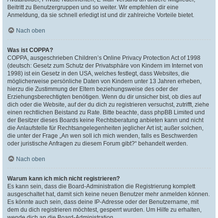
Beitritt zu Benutzergruppen und so weiter. Wir empfehlen dir eine
Anmeldung, da sie schnell erledigt ist und dir zahlreiche Vorteile bietet.
Nach oben
Was ist COPPA?
COPPA, ausgeschrieben Children’s Online Privacy Protection Act of 1998
(deutsch: Gesetz zum Schutz der Privatsphäre von Kindern im Internet von
1998) ist ein Gesetz in den USA, welches festlegt, dass Websites, die
möglicherweise persönliche Daten von Kindern unter 13 Jahren erheben,
hierzu die Zustimmung der Eltern beziehungsweise des oder der
Erziehungsberechtigten benötigen. Wenn du dir unsicher bist, ob dies auf
dich oder die Website, auf der du dich zu registrieren versuchst, zutrifft, ziehe
einen rechtlichen Beistand zu Rate. Bitte beachte, dass phpBB Limited und
der Besitzer dieses Boards keine Rechtsberatung anbieten kann und nicht
die Anlaufstelle für Rechtsangelegenheiten jeglicher Art ist; außer solchen,
die unter der Frage „An wen soll ich mich wenden, falls es Beschwerden
oder juristische Anfragen zu diesem Forum gibt?“ behandelt werden.
Nach oben
Warum kann ich mich nicht registrieren?
Es kann sein, dass die Board-Administration die Registrierung komplett
ausgeschaltet hat, damit sich keine neuen Benutzer mehr anmelden können.
Es könnte auch sein, dass deine IP-Adresse oder der Benutzername, mit
dem du dich registrieren möchtest, gesperrt wurden. Um Hilfe zu erhalten,
wende dich an die Board-Administration.