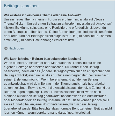
Beiträge schreiben
Wie erstelle ich ein neues Thema oder eine Antwort?
Um ein neues Thema in einem Forum zu eröffnen, musst du auf „Neues
Thema“ klicken. Um auf einen Beitrag zu antworten, musst du auf „Antworten“
klicken. Es könnte sein, dass eine Registrierung erforderlich ist, bevor du
einen Beitrag schreiben kannst. Deine Berechtigungen sind jeweils am Ende
der Foren- und der Beitragsansicht aufgelistet. Z. B. „Du darfst neue Themen
erstellen“, „Du darfst Dateianhänge erstellen“ usw.
Nach oben
Wie kann ich einen Beitrag bearbeiten oder löschen?
Wenn du nicht Administrator oder Moderator bist, kannst du nur deine
eigenen Beiträge bearbeiten oder löschen. Du kannst einen Beitrag
bearbeiten, indem du das „Ändere Beitrag“-Symbol für den entsprechenden
Beitrag anklickst; eventuell ist dies nur für einen begrenzten Zeitraum nach
seiner Erstellung möglich. Wenn bereits jemand auf deinen Beitrag
geantwortet hat, wird dein Beitrag in der Themenansicht als überarbeitet
gekennzeichnet. Es wird sowohl die Anzahl als auch der letzte Zeitpunkt der
Bearbeitungen angezeigt. Dieser Hinweis erscheint nicht, wenn noch
niemand auf deinen Beitrag geantwortet hat oder wenn ein Administrator
oder Moderator deinen Beitrag überarbeitet hat. Diese können jedoch, falls
sie es für nötig halten, eine Notiz hinterlassen, warum dein Beitrag
überarbeitet wurde. Bitte beachte, dass normale Benutzer einen Beitrag nicht
löschen können, wenn bereits jemand darauf geantwortet hat.