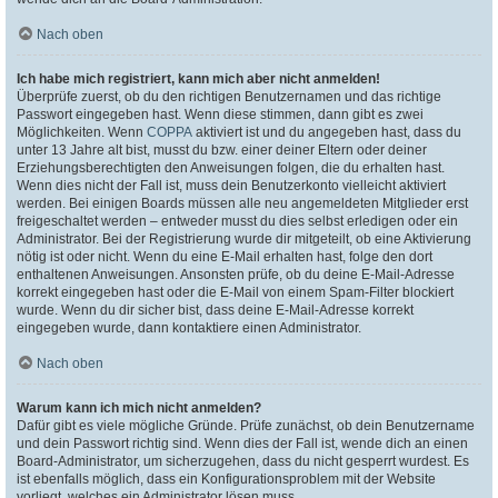
Nach oben
Ich habe mich registriert, kann mich aber nicht anmelden!
Überprüfe zuerst, ob du den richtigen Benutzernamen und das richtige
Passwort eingegeben hast. Wenn diese stimmen, dann gibt es zwei
Möglichkeiten. Wenn
COPPA
aktiviert ist und du angegeben hast, dass du
unter 13 Jahre alt bist, musst du bzw. einer deiner Eltern oder deiner
Erziehungsberechtigten den Anweisungen folgen, die du erhalten hast.
Wenn dies nicht der Fall ist, muss dein Benutzerkonto vielleicht aktiviert
werden. Bei einigen Boards müssen alle neu angemeldeten Mitglieder erst
freigeschaltet werden – entweder musst du dies selbst erledigen oder ein
Administrator. Bei der Registrierung wurde dir mitgeteilt, ob eine Aktivierung
nötig ist oder nicht. Wenn du eine E-Mail erhalten hast, folge den dort
enthaltenen Anweisungen. Ansonsten prüfe, ob du deine E-Mail-Adresse
korrekt eingegeben hast oder die E-Mail von einem Spam-Filter blockiert
wurde. Wenn du dir sicher bist, dass deine E-Mail-Adresse korrekt
eingegeben wurde, dann kontaktiere einen Administrator.
Nach oben
Warum kann ich mich nicht anmelden?
Dafür gibt es viele mögliche Gründe. Prüfe zunächst, ob dein Benutzername
und dein Passwort richtig sind. Wenn dies der Fall ist, wende dich an einen
Board-Administrator, um sicherzugehen, dass du nicht gesperrt wurdest. Es
ist ebenfalls möglich, dass ein Konfigurationsproblem mit der Website
vorliegt, welches ein Administrator lösen muss.